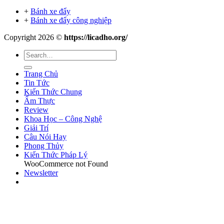
+
Bánh xe đẩy
+
Bánh xe đẩy công nghiệp
Copyright 2026 ©
https://licadho.org/
Trang Chủ
Tin Tức
Kiến Thức Chung
Ẩm Thực
Review
Khoa Học – Công Nghệ
Giải Trí
Câu Nói Hay
Phong Thủy
Kiến Thức Pháp Lý
WooCommerce not Found
Newsletter