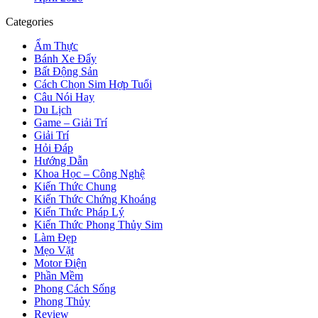
Categories
Ẩm Thực
Bánh Xe Đẩy
Bất Động Sản
Cách Chọn Sim Hợp Tuổi
Câu Nói Hay
Du Lịch
Game – Giải Trí
Giải Trí
Hỏi Đáp
Hướng Dẫn
Khoa Học – Công Nghệ
Kiến Thức Chung
Kiến Thức Chứng Khoáng
Kiến Thức Pháp Lý
Kiến Thức Phong Thủy Sim
Làm Đẹp
Mẹo Vặt
Motor Điện
Phần Mềm
Phong Cách Sống
Phong Thủy
Review