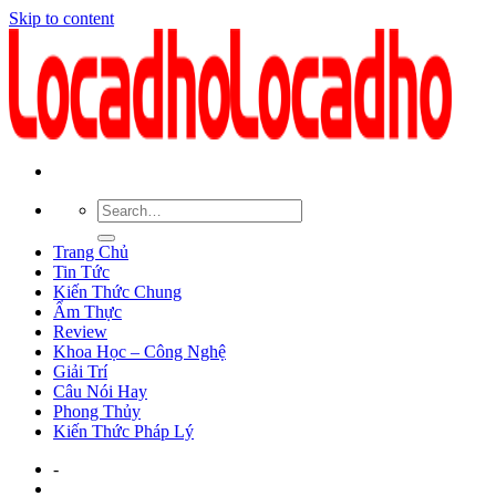
Skip to content
Trang Chủ
Tin Tức
Kiến Thức Chung
Ẩm Thực
Review
Khoa Học – Công Nghệ
Giải Trí
Câu Nói Hay
Phong Thủy
Kiến Thức Pháp Lý
-