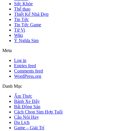
Sức Khỏe
Thể thao
Thiết Kế Nhà Đẹp
Tin Tức
Tin Tức Game
Tử Vi
Wiki
Ý Nghĩa Sim
Meta
Log in
Entries feed
Comments feed
WordPress.org
Danh Mục
Ẩm Thực
Bánh Xe Đẩy
Bất Động Sản
Cách Chọn Sim Hợp Tuổi
Câu Nói Hay
Du Lịch
Game – Giải Trí