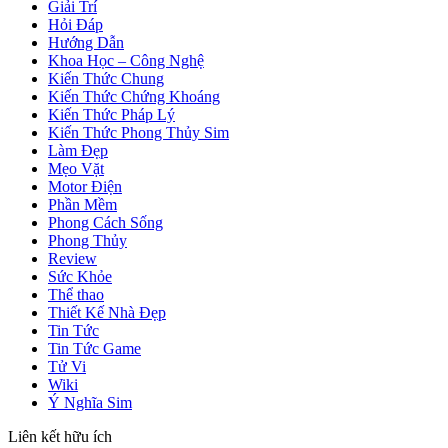
Giải Trí
Hỏi Đáp
Hướng Dẫn
Khoa Học – Công Nghệ
Kiến Thức Chung
Kiến Thức Chứng Khoáng
Kiến Thức Pháp Lý
Kiến Thức Phong Thủy Sim
Làm Đẹp
Mẹo Vặt
Motor Điện
Phần Mềm
Phong Cách Sống
Phong Thủy
Review
Sức Khỏe
Thể thao
Thiết Kế Nhà Đẹp
Tin Tức
Tin Tức Game
Tử Vi
Wiki
Ý Nghĩa Sim
Liên kết hữu ích