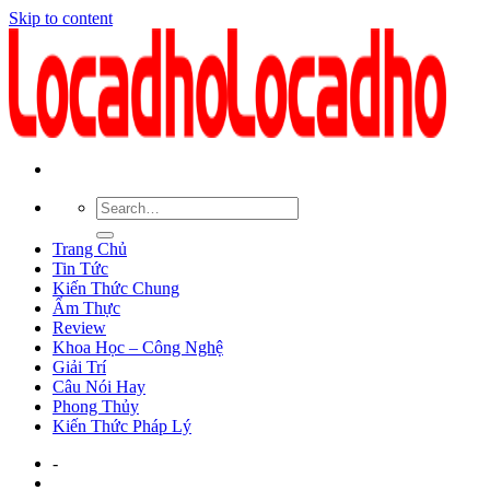
Skip to content
Trang Chủ
Tin Tức
Kiến Thức Chung
Ẩm Thực
Review
Khoa Học – Công Nghệ
Giải Trí
Câu Nói Hay
Phong Thủy
Kiến Thức Pháp Lý
-