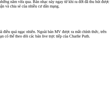
 những năm vừa qua. Bản nhạc này ngay từ khi ra đời đã thu hút được
luận và chia sẻ của nhiều cư dân mạng.
là điều quá ngạc nhiên. Ngoài bản MV được ra mắt chính thức, trên
n có thể theo dõi các bản live trực tiếp của Charlie Puth.