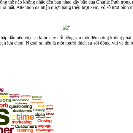
 không thể nào không nhắc đến bản nhạc gây bão của Charlie Puth trong
u ra mắt, Attention đã nhận được hàng triệu lượt xem, vô số lượt bình 
c hấp dẫn nên việc ca khúc này nổi tiếng sau một đêm cũng không phải 
n lựa chọn. Ngoài ra, nếu là một người thích sự sôi động, vui vẻ thì bạ