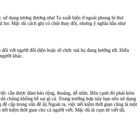
ợc sử dụng tương đương như To xuất hiện ở ngoài phong bì thư.
d for. Mặc dù cách ghi có chút thay đổi, nhưng ý nghĩa hầu như
u đối với người đối diện hoặc tổ chức mà họ đang hướng tới. Hiểu
 người khác.
 việc cần được đảm bảo rộng, thoáng, dễ nhìn. Bên cạnh đó phải kèm
ặc dù chúng không hề sai gì cả. Trong trường hợp này bạn nên sử dụng
đề cập trong vấn đề ấy.Ngoài ra, việc tiết kiệm thời gian cũng là một
ết kiệm thời gian cho cả người viết. Mặc dù là cụm từ viết tắt,