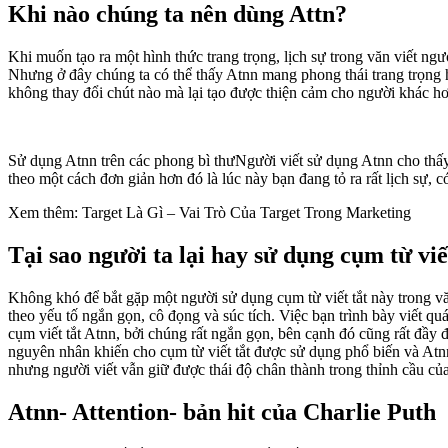
Khi nào chúng ta nên dùng Attn?
Khi muốn tạo ra một hình thức trang trọng, lịch sự trong văn viết n
Nhưng ở đây chúng ta có thể thấy Atnn mang phong thái trang trọng h
không thay đổi chút nào mà lại tạo được thiện cảm cho người khác hơ
Sử dụng Atnn trên các phong bì thưNgười viết sử dụng Atnn cho thấy 
theo một cách đơn giản hơn đó là lúc này bạn đang tỏ ra rất lịch sự, 
Xem thêm: Target Là Gì – Vai Trò Của Target Trong Marketing
Tại sao người ta lại hay sử dụng cụm từ viế
Không khó để bắt gặp một người sử dụng cụm từ viết tắt này trong vă
theo yếu tố ngắn gọn, cô đọng và súc tích. Việc bạn trình bày viết q
cụm viết tắt Atnn, bởi chúng rất ngắn gọn, bên cạnh đó cũng rất đầy đ
nguyên nhân khiến cho cụm từ viết tắt được sử dụng phổ biến và Atnn 
nhưng người viết vẫn giữ được thái độ chân thành trong thỉnh cầu củ
Atnn- Attention- bản hit của Charlie Puth