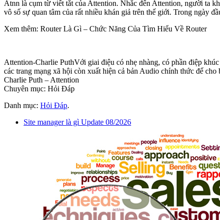
Atnn là cụm từ viết tắt của Attention. Nhắc đến Attention, người ta
vô số sự quan tâm của rất nhiều khán giả trên thế giới. Trong ngày đầ
Xem thêm: Router Là Gì – Chức Năng Của Tìm Hiểu Về Router
Attention-Charlie PuthVới giai điệu có nhẹ nhàng, có phần điệp khú
các trang mạng xã hội còn xuất hiện cả bản Audio chính thức để cho bạ
Charlie Puth – Attention
Chuyên mục: Hỏi Đáp
Danh mục:
Hỏi Đáp
.
Site manager là gì Update 08/2026