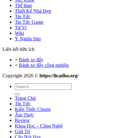
Thể thao
Thiết Kế Nhà Đẹp
Tin Tức
Tin Tức Game
Tử Vi
Wiki
Ý Nghĩa Sim
Liên kết hữu ích
+
Bánh xe đẩy
+
Bánh xe đẩy công nghiệp
Copyright 2026 ©
https://licadho.org/
Trang Chủ
Tin Tức
Kiến Thức Chung
Ẩm Thực
Review
Khoa Học – Công Nghệ
Giải Trí
Câu Nói Hay