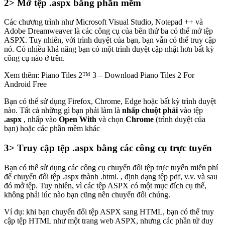
2> Mở tệp .aspx bằng phần mềm
Các chương trình như Microsoft Visual Studio, Notepad ++ và
Adobe Dreamweaver là các công cụ của bên thứ ba có thể mở tệp
ASPX. Tuy nhiên, với trình duyệt của bạn, bạn vẫn có thể truy cập
nó. Có nhiều khả năng bạn có một trình duyệt cập nhật hơn bất kỳ
công cụ nào ở trên.
Xem thêm: Piano Tiles 2™ 3 – Download Piano Tiles 2 For
Android Free
Bạn có thể sử dụng Firefox, Chrome, Edge hoặc bất kỳ trình duyệt
nào. Tất cả những gì bạn phải làm là
nhấp chuột phải
vào tệp
.aspx
, nhấp vào
Open With
và chọn
Chrome
(trình duyệt của
bạn) hoặc các phần mềm khác
3> Truy cập tệp .aspx bằng các công cụ trực tuyến
Bạn có thể sử dụng các công cụ chuyển đổi tệp trực tuyến miễn phí
để chuyển đổi tệp .aspx thành .html. , định dạng tệp pdf, v.v. và sau
đó mở tệp. Tuy nhiên, vì các tệp ASPX có một mục đích cụ thể,
không phải lúc nào bạn cũng nên chuyển đổi chúng.
Ví dụ: khi bạn chuyển đổi tệp ASPX sang HTML, bạn có thể truy
cập tệp HTML như một trang web ASPX, nhưng các phần tử duy