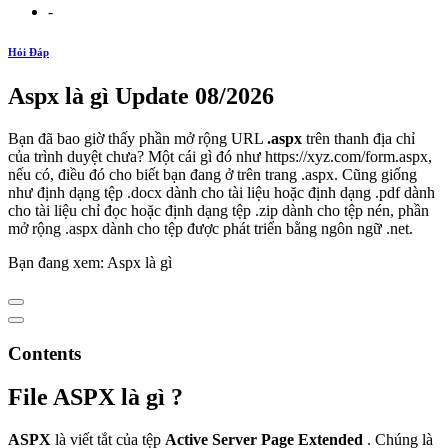
-
Hỏi Đáp
Aspx là gì Update 08/2026
Bạn đã bao giờ thấy phần mở rộng URL
.aspx
trên thanh địa chỉ
của trình duyệt chưa? Một cái gì đó như https://xyz.com/form.aspx,
nếu có, điều đó cho biết bạn đang ở trên trang .aspx. Cũng giống
như định dạng tệp .docx dành cho tài liệu hoặc định dạng .pdf dành
cho tài liệu chỉ đọc hoặc định dạng tệp .zip dành cho tệp nén, phần
mở rộng .aspx dành cho tệp được phát triển bằng ngôn ngữ .net.
Bạn đang xem: Aspx là gì
Contents
File ASPX là gì ?
ASPX
là viết tắt của tệp
Active Server Page Extended
. Chúng là