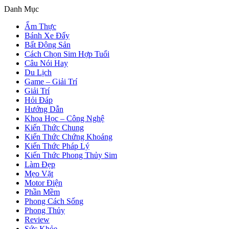
Danh Mục
Ẩm Thực
Bánh Xe Đẩy
Bất Động Sản
Cách Chọn Sim Hợp Tuổi
Câu Nói Hay
Du Lịch
Game – Giải Trí
Giải Trí
Hỏi Đáp
Hướng Dẫn
Khoa Học – Công Nghệ
Kiến Thức Chung
Kiến Thức Chứng Khoáng
Kiến Thức Pháp Lý
Kiến Thức Phong Thủy Sim
Làm Đẹp
Mẹo Vặt
Motor Điện
Phần Mềm
Phong Cách Sống
Phong Thủy
Review
Sức Khỏe