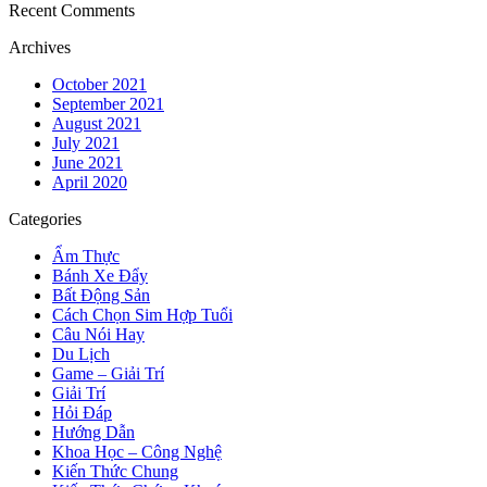
Recent Comments
Archives
October 2021
September 2021
August 2021
July 2021
June 2021
April 2020
Categories
Ẩm Thực
Bánh Xe Đẩy
Bất Động Sản
Cách Chọn Sim Hợp Tuổi
Câu Nói Hay
Du Lịch
Game – Giải Trí
Giải Trí
Hỏi Đáp
Hướng Dẫn
Khoa Học – Công Nghệ
Kiến Thức Chung