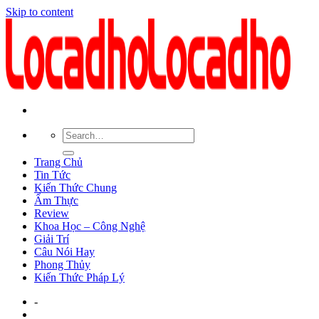
Skip to content
Trang Chủ
Tin Tức
Kiến Thức Chung
Ẩm Thực
Review
Khoa Học – Công Nghệ
Giải Trí
Câu Nói Hay
Phong Thủy
Kiến Thức Pháp Lý
-