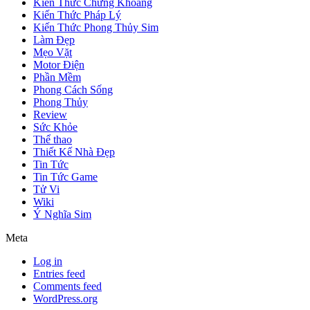
Kiến Thức Chứng Khoáng
Kiến Thức Pháp Lý
Kiến Thức Phong Thủy Sim
Làm Đẹp
Mẹo Vặt
Motor Điện
Phần Mềm
Phong Cách Sống
Phong Thủy
Review
Sức Khỏe
Thể thao
Thiết Kế Nhà Đẹp
Tin Tức
Tin Tức Game
Tử Vi
Wiki
Ý Nghĩa Sim
Meta
Log in
Entries feed
Comments feed
WordPress.org