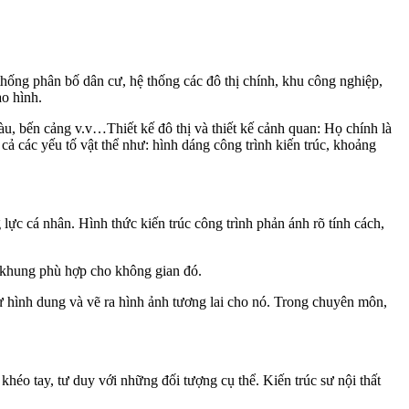
hống phân bố dân cư, hệ thống các đô thị chính, khu công nghiệp,
ạo hình.
tàu, bến cảng v.v…Thiết kế đô thị và thiết kế cảnh quan: Họ chính là
t cả các yếu tố vật thể như: hình dáng công trình kiến trúc, khoảng
g lực cá nhân. Hình thức kiến trúc công trình phản ánh rõ tính cách,
ộ khung phù hợp cho không gian đó.
hư hình dung và vẽ ra hình ảnh tương lai cho nó. Trong chuyên môn,
, khéo tay, tư duy với những đối tượng cụ thể. Kiến trúc sư nội thất