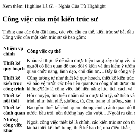
Xem thêm: Highline Là Gì – Nghĩa Của Từ Highlight
Công việc của một kiến trúc sư
Thông qua các đơn đặt hàng, các yêu cầu cụ thể, kiến trúc sư bắt đầ
Công việc của một kiến trúc sư sẽ bao gồm:
Nhiệm vụ
Công việc cụ thể
chính
Khảo sát thực tế để nắm được hiện trạng xây dựng về: 
Thiết kế
người có liên quan để trao đổi ý kiến và tìm kiếm ý tưở
quy hoạch
quan chức năng, lãnh đạo, chủ đầu tư,…Đây là công việ
Thiết kế
Cũng tương tự như thiết kế quy hoạch, thiết kế kiến trúc
kiến trúc
và bảo vệ trước các bên liên quanKhi công trình được duy
công trình
không?Đây là công việc thể hiện năng lực, tích cách và 
Thiết kế
Hỏi chuyện, tìm hiểu nhằm nắm được tâm lý, sở thích và n
nội thất
trình như: bàn ghế, giường, tủ, đèn, trang trí tường, sàn, 
Thiết kế
Bao gồm thiết kế cảnh quan phong cảnh, cảnh quan đô thị
cảnh quan
nước, bầu trời, nền đường hay cầu vượt,…Ngoài ra cần có
Những
Ngoài công việc thiết kế là chính, các kiến trúc sư còn
công việc
lànhà thiết kế thời trang, thiết kế bao bì, nhà điêu khắc,
khác