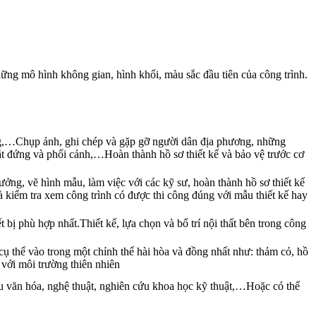
ững mô hình không gian, hình khối, màu sắc đầu tiên của công trình.
ống,…Chụp ảnh, ghi chép và gặp gỡ người dân địa phương, những
mặt đứng và phối cảnh,…Hoàn thành hồ sơ thiết kế và bảo vệ trước cơ
ưởng, vẽ hình mẫu, làm việc với các kỹ sư, hoàn thành hồ sơ thiết kế
 là kiểm tra xem công trình có được thi công đúng với mẫu thiết kế hay
 bị phù hợp nhất.Thiết kế, lựa chọn và bố trí nội thất bên trong công
cụ thể vào trong một chỉnh thể hài hòa và đồng nhất như: thảm cỏ, hồ
 với môi trường thiên nhiên
cứu văn hóa, nghệ thuật, nghiên cứu khoa học kỹ thuật,…Hoặc có thể