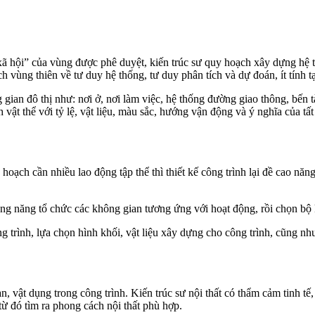
xã hội” của vùng được phê duyệt, kiến trúc sư quy hoạch xây dựng hệ t
 vùng thiên về tư duy hệ thống, tư duy phân tích và dự đoán, ít tính t
g gian đô thị như: nơi ở, nơi làm việc, hệ thống đường giao thông, bến 
nh vật thể với tỷ lệ, vật liệu, màu sắc, hướng vận động và ý nghĩa của tấ
hoạch cần nhiều lao động tập thể thì thiết kế công trình lại đề cao năn
công năng tổ chức các không gian tương ứng với hoạt động, rồi chọn b
ng trình, lựa chọn hình khối, vật liệu xây dựng cho công trình, cũng n
ian, vật dụng trong công trình. Kiến trúc sư nội thất có thẩm cảm tinh tế
 từ đó tìm ra phong cách nội thất phù hợp.