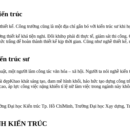
iến trúc
thiết kế. Công trường cũng là một địa chỉ gắn bó với kiến trúc sư khi h
ng thiết kế khá tiện nghi. Đôi khihọ phải đi thực tế, giám sát thi công.
ức trắng để hoàn thành thiết kế kịp thời gian. Cũng như nghề thiết kế,
ến trúc sư
uật, một người làm công tác văn hóa – xã hội. Người ta nói nghề kiến t
i đẹpKhao khát sáng tạo, đam mê hình khối, háo hức tạo dựng công trì
ao, áp lực công việc nặng khiến tỉ lệ nữ làm việc trong ngành này khô
Trường Đại học Kiến trúc Tp. Hồ ChíMinh, Trường Đại học Xạy dựng,
H KIẾN TRÚC