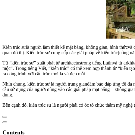
Kiến trúc sưlà người làm thiết kế mặt bằng, không gian, hình thứcvà
quan đô thị. Kiến trúc sư cung cấp các giải pháp về kiến trúc(công 
Từ “kiến trúc sư” xuất phát từ architectustrong tiếng Latinvà từ arkhi
mộc”. Trong tiếng Việt, “kiến trúc” có thể xem hợp thành từ “kiến tạo”,
ra công trình với cấu trúc mới lạ và đẹp mắt.
Nhìn chung, kiến trúc sư là người trung gianđảm bảo đáp ứng tối đa 
cầu sử dụng của người dùng vào các giải pháp mặt bằng – không gian –
dụng.
Bên cạnh đó, kiến trúc sư là người phải có óc tổ chức thẩm mỹ nghệ 
Contents