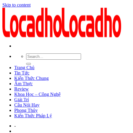
Skip to content
Trang Chủ
Tin Tức
Kiến Thức Chung
Ẩm Thực
Review
Khoa Học – Công Nghệ
Giải Trí
Câu Nói Hay
Phong Thủy
Kiến Thức Pháp Lý
-