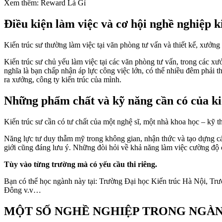
Xem thêm: Reward Là Gì
Điều kiện làm việc và cơ hội nghề nghiệp k
Kiến trúc sư thường làm việc tại văn phòng tư vấn và thiết kế, xưởng 
Kiến trúc sư chủ yếu làm việc tại các văn phòng tư vấn, trong các xưở
nghĩa là bạn chấp nhận áp lực công việc lớn, có thể nhiều đêm phải th
ra xưởng, công ty kiến trúc của mình.
Những phẩm chất và kỹ năng cần có của ki
Kiến trúc sư cần có tư chất của một nghệ sĩ, một nhà khoa học – kỹ th
Năng lực tư duy thẫm mỹ trong không gian, nhận thức và tạo dựng cá
giới cũng đáng lưu ý. Những đòi hỏi về khả năng làm việc cường độ c
Tùy vào từng trường mà có yếu cầu thi riêng.
Bạn có thể học ngành này tại: Trường Đại học Kiến trúc Hà Nội, 
Đông v.v…
MỘT SỐ NGHỀ NGHIỆP TRONG NGÀN