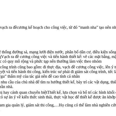
u vạch ra đềcương kế hoạch cho công việc, từ đó “manh nha” tạo nên nh
hệ thống đường sá, mạng lưới điện nước, phân bố dân cư, điều kiện s
ngVạch ra đề cương công việc và tiến hành thiết kế: vẽ các mặt bằng, 
c có quy mô rộng và phức tạp nên thường làm việc theo nhóm
 công trình cũng bao gồm: đi thực địa, vạch đề cương công việc, lên ý t
ệt và tiến hành thi công, kiến trúc sư phải đi giám sát công trình, tức
“gu” thẩm mỹ của tác giả nên đề cao tính cá nhân
hu cầu của chủ nhà để tìm ra hướng thiết kế, bày trí các vật dụng, thiết
trần nhà.
 hay cảnh quan chuyên biệtThiết kế, lựa chọn và bố trí các hình khối 
 sự ăn ý về kiến thức sinh thái, thực vật học để thiết kế được ăn khớp
 tham gia quản lý, giám sát thi công,…Họ cũng có thể làm nhà nghiên 
…