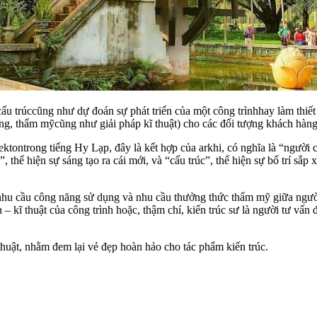
 cấu trúccũng như dự đoán sự phát triển của một công trìnhhay làm thi
năng, thẩm mỹcũng như giải pháp kĩ thuật) cho các đối tượng khách hàn
tektontrong tiếng Hy Lạp, đây là kết hợp của arkhi, có nghĩa là “người 
 thể hiện sự sáng tạo ra cái mới, và “cấu trúc”, thể hiện sự bố trí sắp 
nhu cầu công năng sử dụng và nhu cầu thưởng thức thẩm mỹ giữa người 
 kĩ thuật của công trình hoặc, thậm chí, kiến trúc sư là người tư vấn
thuật, nhằm đem lại vẻ đẹp hoàn hảo cho tác phẩm kiến trúc.