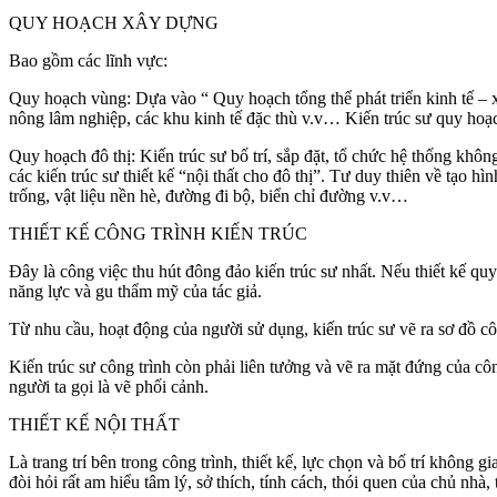
QUY HOẠCH XÂY DỰNG
Bao gồm các lĩnh vực:
Quy hoạch vùng: Dựa vào “ Quy hoạch tổng thể phát triển kinh tế – 
nông lâm nghiệp, các khu kinh tế đặc thù v.v… Kiến trúc sư quy hoạch
Quy hoạch đô thị: Kiến trúc sư bố trí, sắp đặt, tổ chức hệ thống khôn
các kiến trúc sư thiết kế “nội thất cho đô thị”. Tư duy thiên về tạo hì
trống, vật liệu nền hè, đường đi bộ, biển chỉ đường v.v…
THIẾT KẾ CÔNG TRÌNH KIẾN TRÚC
Đây là công việc thu hút đông đảo kiến trúc sư nhất. Nếu thiết kế quy 
năng lực và gu thẩm mỹ của tác giả.
Từ nhu cầu, hoạt động của người sử dụng, kiến trúc sư vẽ ra sơ đồ 
Kiến trúc sư công trình còn phải liên tưởng và vẽ ra mặt đứng của cô
người ta gọi là vẽ phối cảnh.
THIẾT KẾ NỘI THẤT
Là trang trí bên trong công trình, thiết kế, lực chọn và bố trí không g
đòi hỏi rất am hiểu tâm lý, sở thích, tính cách, thói quen của chủ nhà,