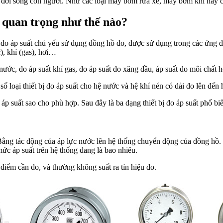
 đời sống con người. Như các loại máy bơm rửa xe, máy bơm khí hay c
ò quan trọng như thế nào?
 Khi đo áp suất chủ yếu sử dụng đồng hồ đo, được sử dụng trong các ứng 
), khí (gas), hơi…
nước, đo áp suất khí gas, đo áp suất đo xăng dầu, áp suất đo môi chất
số loại thiết bị đo áp suất cho hệ nước và hệ khí nén có dải đo lên đến
 áp suất sao cho phù hợp. Sau đây là ba dạng thiết bị đo áp suất phổ bi
…Bằng tác động của áp lực nước lên hệ thống chuyển động của đồng hồ. 
mức áp suất trên hệ thống đang là bao nhiêu.
điểm cần đo, và thường không suất ra tín hiệu đo.