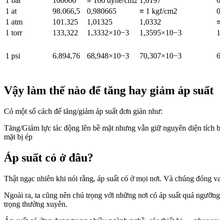
1 bar
100000
≡ 106 dyne/cm2
1,0197
1 at
98.066,5
0,980665
≡ 1 kgf/cm2
1 atm
101.325
1,01325
1,0332
≡
1 torr
133,322
1,3332×10−3
1,3595×10−3
1 psi
6.894,76
68,948×10−3
70,307×10−3
Vậy làm thế nào để tăng hay giảm áp suất
Có một số cách để tăng/giảm áp suất đơn giản như:
Tăng/Giảm lực tác động lên bề mặt nhưng vẫn giữ nguyên diện tích b
mặt bị ép
Áp suất có ở đâu?
Thật ngạc nhiên khi nói rằng, áp suất có ở mọi nơi. Và chúng đóng vai
Ngoài ra, ta cũng nên chú trọng với những nơi có áp suất quá ngưỡng 
trọng thường xuyên.