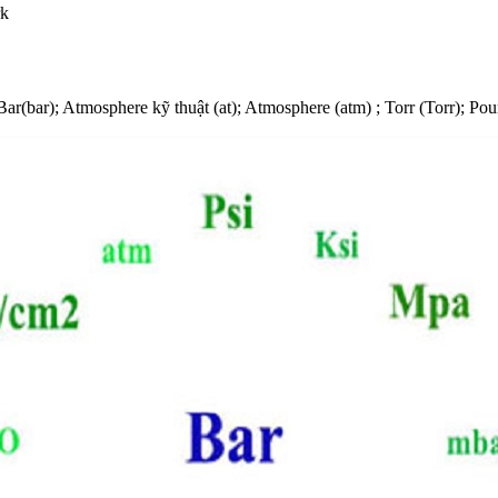
rk
ar(bar); Atmosphere kỹ thuật (at); Atmosphere (atm) ; Torr (Torr); Poun