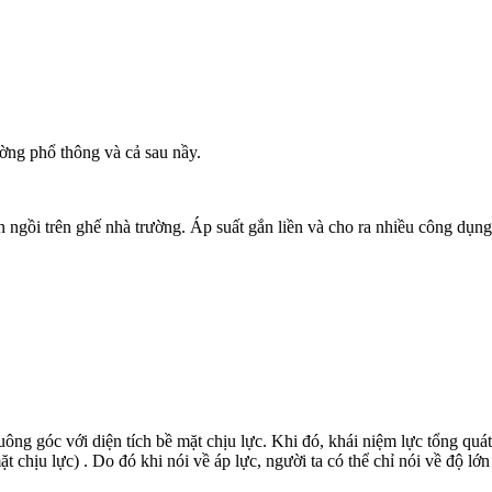
ường phổ thông và cả sau nầy.
n ngồi trên ghế nhà trường. Áp suất gắn liền và cho ra nhiều công dụng 
vuông góc với diện tích bề mặt chịu lực. Khi đó, khái niệm lực tổng quá
chịu lực) . Do đó khi nói về áp lực, người ta có thể chỉ nói về độ lớn