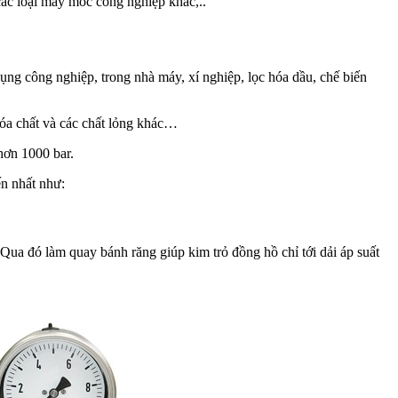
ác loại máy móc công nghiệp khác,..
dụng công nghiệp, trong nhà máy, xí nghiệp, lọc hóa dầu, chế biến
 hóa chất và các chất lỏng khác…
 hơn 1000 bar.
ến nhất như:
Qua đó làm quay bánh răng giúp kim trỏ đồng hồ chỉ tới dải áp suất