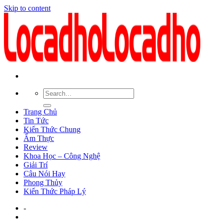
Skip to content
Trang Chủ
Tin Tức
Kiến Thức Chung
Ẩm Thực
Review
Khoa Học – Công Nghệ
Giải Trí
Câu Nói Hay
Phong Thủy
Kiến Thức Pháp Lý
-