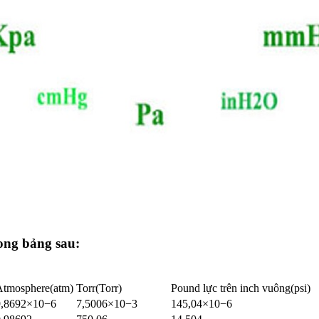
rong bảng sau:
Atmosphere(atm)
Torr(Torr)
Pound lực trên inch vuông(psi)
9,8692×10−6
7,5006×10−3
145,04×10−6