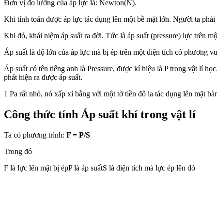
Đơn vị đo lường của áp lực là: Newton(N).
Khi tính toán được áp lực tác dụng lên một bề mặt lớn. Người ta phải c
Khi đó, khái niệm áp suất ra đời. Tức là áp suất (pressure) lực trên m
Áp suất là độ lớn của áp lực mà bị ép trên một diện tích có phương v
Áp suất có tên tiếng anh là Pressure, được kí hiệu là P trong vật lí 
phát hiện ra được áp suất.
1 Pa rất nhỏ, nó xấp xỉ bằng với một tờ tiền đô la tác dụng lên mặt b
Công thức tính Áp suất khí trong vật lí
Ta có phương trình:
F = P/S
Trong đó
F là lực lên mặt bị épP là áp suấtS là diện tích mà lực ép lên đó