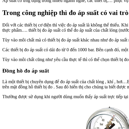
Áp suất có ứng dụng trong nhiều ngành nghề, các thiết bị,… phục vụ
Trong công nghiệp thì đo áp suất có vai tr
Đối với các thiết bị cơ điện thì việc đo áp suất là không thể thiếu.
thực phẩm…. thiết bị đo áp suất có thể đo áp suất của chất lỏng (nước
Tùy vào môi chất mà có thiết bị đo áp suất khác nhau như đo áp suất 
Các thiết bị đo áp suất có dải đo từ 0 đến 1000 bar. Bên cạnh đó, một 
Tùy vào môi chất cũng như yêu cầu thực tế thì có thể chọn thiết bị đo
Đồng hồ đo áp suất
Là một thiết bị chuyên dụng để đo áp suất của chất lỏng , khí , hơi
trên mặt đồng hồ thiết bị đo . Sau đó hiển thị cho chúng ta biết được 
Thường được sử dụng khi người dùng muốn thấy áp suất trực tiếp tại 