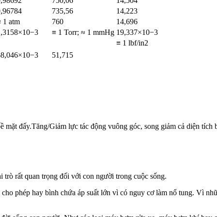
0,98692
750,06
14,504
0,96784
735,56
14,223
 1 atm
760
14,696
1,3158×10−3
≡ 1 Torr; ≈ 1 mmHg
19,337×10−3
≡ 1 lbf/in2
68,046×10−3
51,715
ề mặt đấy.Tăng/Giảm lực tác động vuông góc, song giảm cả diện tích 
 trò rất quan trọng đối với con người trong cuộc sống.
cho phép hay bình chứa áp suất lớn vì có nguy cơ làm nổ tung. Vì nhữn