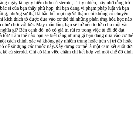
hàng ngày là nguy hiểm hơn cả steroid, . Tuy nhiên, hãy nhớ rằng trừ
ác sĩ của bạn thấy phù hợp, thì bạn đang vi phạm pháp luật và bạn
hường, nhưng sự thật là hầu hết mọi người thậm chí không có chuyên
i kích thích tố được đưa vào cơ thể thì những phản ứng hóa học nào
là như chơi với lửa. May mắn lắm, bạn sẽ trở nên to lớn cho một vài
ghĩa gì? Bên cạnh đó, nó có giá trị rủi ro trong việc tù tội để đạt
là tốt? Làm thế nào bạn sẽ biết rằng những gì bạn đang đưa vào cơ thể
ột cách chính xác và không gây nhiễm trùng hoặc trên vị trí đó hoặc
 dỗ để sử dụng các thuốc này.Xây dựng cơ thể là một cam kết suốt đời
 kể cả steroid. Chỉ có làm việc chăm chỉ kết hợp với một chế độ dinh