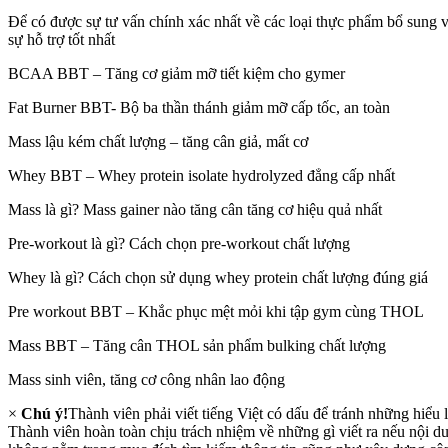
Để có được sự tư vấn chính xác nhất về các loại thực phẩm bổ sung 
sự hỗ trợ tốt nhất
BCAA BBT – Tăng cơ giảm mỡ tiết kiệm cho gymer
Fat Burner BBT- Bộ ba thần thánh giảm mỡ cấp tốc, an toàn
Mass lậu kém chất lượng – tăng cân giả, mất cơ
Whey BBT – Whey protein isolate hydrolyzed đẳng cấp nhất
Mass là gì? Mass gainer nào tăng cân tăng cơ hiệu quả nhất
Pre-workout là gì? Cách chọn pre-workout chất lượng
Whey là gì? Cách chọn sử dụng whey protein chất lượng đúng giá
Pre workout BBT – Khắc phục mệt mỏi khi tập gym cùng THOL
Mass BBT – Tăng cân THOL sản phẩm bulking chất lượng
Mass sinh viên, tăng cơ công nhân lao động
×
Chú ý!
Thành viên phải viết tiếng Việt có dấu để tránh những hiểu 
Thành viên hoàn toàn chịu trách nhiệm về những gì viết ra nếu nội du