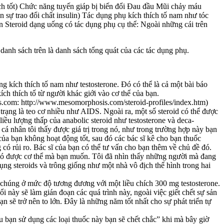
ch tốt) Chức năng tuyến giáp bị biến đổi Đau đầu Mũi chảy máu
 sự trao đổi chất insulin) Tác dụng phụ kích thích tố nam như tóc
iên Steroid dạng uống có tác dụng phụ cụ thể: Ngoài những cái trên
 danh sách trên là danh sách tổng quát của các tác dụng phụ.
g kích thích tố nam như testosterone. Đó có thể là cả một bài báo
ích thích tố từ người khác giới vào cơ thể của bạn.
sis.com: http://www.mesomorphosis.com/steroid-profiles/index.htm)
 trạng là teo cơ nhiều như AIDS. Ngoài ra, một số steroid có thể được
liều lượng thấp của anabolic steroid như testosterone và deca-
cá nhân tôi thấy được giá trị trong nó, như trong trường hợp này bạn
của bạn không hoạt động tốt, sau đó các bác sĩ kê cho bạn thuốc
có rủi ro. Bác sĩ của bạn có thể tư vấn cho bạn thêm về chủ đề đó.
ạn có được cơ thể mà bạn muốn. Tôi đã nhìn thấy những người mà đang
ng steroids và trông giống như một nhà vô địch thể hình trong hai
ủa chúng ở mức độ tương đương với một liều chích 300 mg testosterone.
ổi này sẽ làm gián đoạn các quá trình này, ngoài việc giết chết sự sản
ạn sẽ trở nên to lớn. Đây là những năm tốt nhất cho sự phát triển tự
Nếu bạn sử dụng các loại thuốc này bạn sẽ chết chắc” khi mà bây giờ