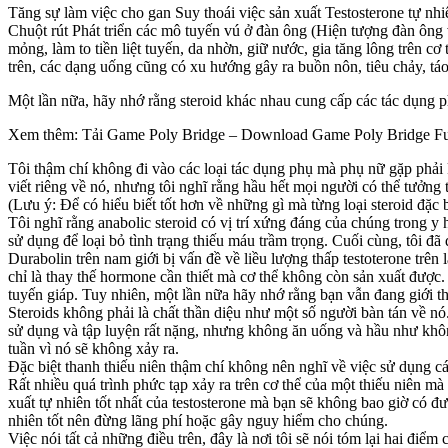
Tăng sự làm việc cho gan Suy thoái việc sản xuất Testosterone tự n
Chuột rút Phát triển các mô tuyến vú ở đàn ông (Hiện tượng đàn ông 
mỏng, làm to tiền liệt tuyến, da nhờn, giữ nước, gia tăng lông trên c
trên, các dạng uống cũng có xu hướng gây ra buồn nôn, tiêu chảy, táo
Một lần nữa, hãy nhớ rằng steroid khác nhau cung cấp các tác dụng ph
Xem thêm: Tải Game Poly Bridge – Download Game Poly Bridge Fu
Tôi thậm chí không đi vào các loại tác dụng phụ mà phụ nữ gặp phải k
viết riêng về nó, nhưng tôi nghĩ rằng hầu hết mọi người có thể tưởng 
(Lưu ý: Để có hiểu biết tốt hơn về những gì mà từng loại steroid đặc
Tôi nghĩ rằng anabolic steroid có vị trí xứng đáng của chúng trong y 
sử dụng để loại bỏ tình trạng thiếu máu trầm trọng. Cuối cùng, tôi đã
Durabolin trên nam giới bị vấn đề về liều lượng thấp testoterone trê
chỉ là thay thế hormone cần thiết mà cơ thể không còn sản xuất được.
tuyến giáp. Tuy nhiên, một lần nữa hãy nhớ rằng bạn vẫn đang giới th
Steroids không phải là chất thần diệu như một số người bàn tán về n
sử dụng và tập luyện rất nặng, nhưng không ăn uống và hầu như không
tuần vì nó sẽ không xảy ra.
Đặc biệt thanh thiếu niên thậm chí không nên nghĩ về việc sử dụng cá
Rất nhiều quá trình phức tạp xảy ra trên cơ thể của một thiếu niên mà 
xuất tự nhiên tốt nhất của testosterone mà bạn sẽ không bao giờ có đượ
nhiên tốt nên đừng lãng phí hoặc gây nguy hiểm cho chúng.
Việc nói tất cả những điều trên, đây là nơi tôi sẽ nói tóm lại hai đi