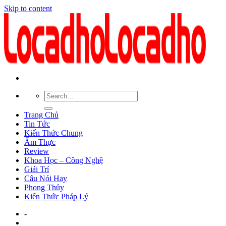
Skip to content
Trang Chủ
Tin Tức
Kiến Thức Chung
Ẩm Thực
Review
Khoa Học – Công Nghệ
Giải Trí
Câu Nói Hay
Phong Thủy
Kiến Thức Pháp Lý
-