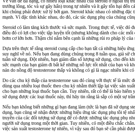
Về vấn đề đa dạng, có nhiều loại khác nhau của steroid ở ngoài thị t
trưởng lông, tóc và sự gây hấn) trong tự nhiên và ít gây tổn hại đế
khi chúng phải được xử lý bởi gan. Steroid khác nhau có những đặc 
mạnh. Vì đặc tính khác nhau, do đó, các tác dụng phụ của chúng cũng
Steroid có làm tăng kích thước và sức mạnh. Trong thực tế, việc đó 
điều đó có lợi cho việc tập luyện tốt (nhưng không dành cho các mối 
bơm cơ lớn hơn. Thậm chí nằm bên cạnh là những rủi ro pháp lý của s
Dựa trên thực tế rằng steroid cung cấp cho bạn tất cả những hiệu ứn
suy nghĩ về nó. Nếu bạn đang dùng chúng trong 8 tuần qua, giả sử chế
tuần sử dụng. Đột nhiên, bạn giảm dần số lượng sử dụng, cho đến kh
sức mạnh của bạn giảm đi bất kể những nỗ lực tốt nhất của bạn và khố
nản do nồng độ testosterone thấp và không có gì là ngạc nhiên khi c
Do các chu kỳ thấp của testosterone sau đó cùng với thực tế là mức độ 
dùng qua nhiều loại thuốc theo chu kỳ nhằm thiết lập lại việc sản xu
cho bạn những loại thuốc bạn cần. Tuy nhiên, rất có thể là bảo hiểm
sử dụng được các loại thuốc này, thì hãy tin rằng là sắp có một sự tr
Nếu bạn không biết những gì bạn đang làm (tức là bạn đã sử dụng ster
dụng, bạn cũng sẽ nhận được những hiệu ứng tác dụng phụ tồi tệ nhất 
truyền của các đối tượng sử dụng để có được những tác dụng phụ như 
người sử dụng trong một thời gian. Tuy nhiên, có một điều chắc chắn. 
việc sản xuất testosterone tự nhiên, vì vậy sau đó bạn sẽ cần phải đượ