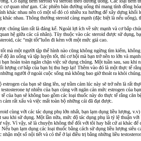
rường. Có dạng tiêm steroid và steroid theo đường uống. Các loại tiêm 
n các cơ quan như gan. Các phiên bản đường uống thì mang tính đồng hóa
tính khác nhau nên có một số đó có nhiều xu hướng để xây dựng khối 
 khác nhau. Thông thường steroid càng mạnh (đặc biệt là nếu uống), t
được chúng làm rất là đáng kể. Ngoài lợi ích về sức mạnh và cơ bắp c
quan hệ giữa các cá nhân). Tùy thuộc vào các steroid được sử dụng, bạ
teroid, các “mặt tốt”luôn đi kèm với một mức giá cao.
g tốt mà một người tập thể hình nào cũng không ngừng tìm kiếm, không 
 độ ăn uống và tập luyện tốt, thì cơ hội mà bạn trở nên to lớn và mạnh
i bạn hoàn toàn ngăn chặn việc sử dụng chúng. Một tuần sau, sau khi
i lượng cơ bắp của bạn bị thu hẹp lại! Thêm vào đó là một thực tế rằn
ó những người ở ngoài cuộc sống mà không bao giờ thoát ra khỏi chúng
estrogen của bạn sẽ tăng lên, sự trầm cảm lúc này sẽ trở nên là rất thự
ất testosterone tự nhiên của bạn cùng với ngăn cản mức estrogen của bạn
 y tế của bạn sẽ không bao gồm các loại thuốc này do thực tế rằng căn
ầm cảm rất xấu và việc mất toàn bộ những cái đã đạt được.
oid cùng với các tác dụng phụ lớn nhất, bạn lạm dụng liều lượng, v.v) 
sau khi sử dụng. Một lần nữa, mức độ tác dụng phụ là tỷ lệ thuận với 
vậy. Vì vậy, sẽ là chuyện không thể đối với tôi hay bất cứ ai khác để 
Nếu bạn lạm dụng các loại thuốc bằng cách sử dụng liều lượng siêu cao 
c nhận một số nội tiết và có thể ở lại điều trị bằng những liều testoster