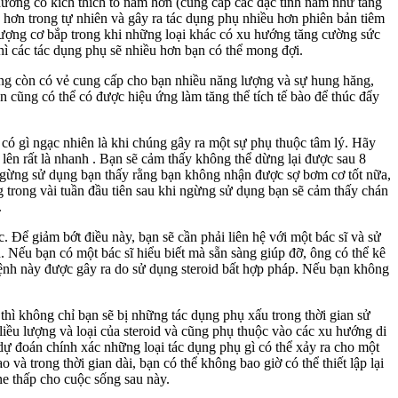
thường có kích thích tố nam hơn (cung cấp các đặc tính nam như tăng
 hơn trong tự nhiên và gây ra tác dụng phụ nhiều hơn phiên bản tiêm
lượng cơ bắp trong khi những loại khác có xu hướng tăng cường sức
hì các tác dụng phụ sẽ nhiều hơn bạn có thể mong đợi.
húng còn có vẻ cung cấp cho bạn nhiều năng lượng và sự hung hăng,
n cũng có thể có được hiệu ứng làm tăng thể tích tế bào để thúc đẩy
có gì ngạc nhiên là khi chúng gây ra một sự phụ thuộc tâm lý. Hãy
 lên rất là nhanh . Bạn sẽ cảm thấy không thể dừng lại được sau 8
 ngừng sử dụng bạn thấy rằng bạn không nhận được sợ bơm cơ tốt nữa,
g trong vài tuần đầu tiên sau khi ngừng sử dụng bạn sẽ cảm thấy chán
.
c. Để giảm bớt điều này, bạn sẽ cần phải liên hệ với một bác sĩ và sử
. Nếu bạn có một bác sĩ hiểu biết mà sẵn sàng giúp đỡ, ông có thể kê
 bệnh này được gây ra do sử dụng steroid bất hợp pháp. Nếu bạn không
thì không chỉ bạn sẽ bị những tác dụng phụ xấu trong thời gian sử
liều lượng và loại của steroid và cũng phụ thuộc vào các xu hướng di
dự đoán chính xác những loại tác dụng phụ gì có thể xảy ra cho một
và trong thời gian dài, bạn có thể không bao giờ có thể thiết lập lại
one thấp cho cuộc sống sau này.