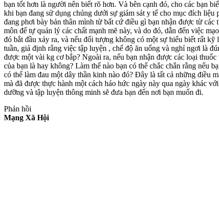
bạn tốt hơn là người nên biết rõ hơn. Và bên cạnh đó, cho các bạn biế
khi bạn đang sử dụng chúng dưới sự giám sát y tế cho mục đích liệu 
đang phơi bày bản thân mình từ bất cứ điều gì bạn nhận được từ các 
môn để tự quản lý các chất mạnh mẽ này, và do đó, dẫn đến việc mạ
đó bắt đầu xảy ra, và nếu đối tượng không có một sự hiểu biết rất kỹ 
tuần, giả định rằng việc tập luyện , chế độ ăn uống và nghỉ ngơi là đún
được một vài kg cơ bắp? Ngoài ra, nếu bạn nhận được các loại thuốc t
của bạn là hay không? Làm thế nào bạn có thể chắc chắn rằng nếu bạn
có thể làm đau một dây thần kinh nào đó? Đây là tất cả những điều m
mà đã được thực hành một cách háo hức ngày này qua ngày khác với sự
dưỡng và tập luyện thông minh sẽ đưa bạn đến nơi bạn muốn đi.
Phản hồi
Mạng Xã Hội