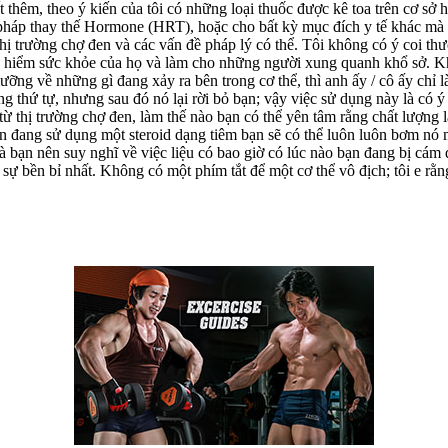
t thêm, theo ý kiến của tôi có những loại thuốc được kê toa trên cơ sở 
pháp thay thế Hormone (HRT), hoặc cho bất kỳ mục đích y tế khác mà b
thị trường chợ đen và các vấn đề pháp lý có thể. Tôi không có ý coi t
o hiểm sức khỏe của họ và làm cho những người xung quanh khổ sở. Kh
lưỡng về những gì đang xảy ra bên trong cơ thể, thì anh ấy / cô ấy chỉ 
g thứ tự, nhưng sau đó nó lại rời bỏ bạn; vậy việc sử dụng này là có ý n
ừ thị trường chợ đen, làm thế nào bạn có thể yên tâm rằng chất lượng 
 đang sử dụng một steroid dạng tiêm bạn sẽ có thể luôn luôn bơm nó m
à bạn nên suy nghĩ về việc liệu có bao giờ có lúc nào bạn đang bị cám
 bền bỉ nhất. Không có một phím tắt để một cơ thể vô địch; tôi e rằng