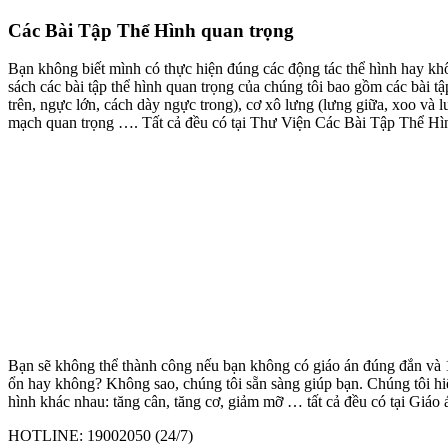
Các Bài Tập Thể Hình quan trọng
Bạn không biết mình có thực hiện đúng các động tác thể hình hay k
sách các bài tập thể hình quan trọng của chúng tôi bao gồm các bài t
trên, ngực lớn, cách dày ngực trong), cơ xô lưng (lưng giữa, xoo và lưn
mạch quan trọng …. Tất cả đều có tại Thư Viện Các Bài Tập Thể Hì
Bạn sẽ không thể thành công nếu bạn không có giáo án đúng đắn và 1 
ổn hay không? Không sao, chúng tôi sẵn sàng giúp bạn. Chúng tôi hiệ
hình khác nhau: tăng cân, tăng cơ, giảm mỡ … tất cả đều có tại Giáo á
HOTLINE: 19002050 (24/7)