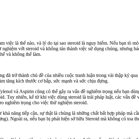
 làm việc là thế nào, và lý do tại sao steroid là nguy hiểm. Nếu bạn tò
thử nghiệm với steroid và không tán thành việc sử dụng chúng, nhưng 
thể và không thể làm.
g đã trở thành chủ đề của nhiều cuộc tranh luận trong vài thập kỷ qua 
 làm tăng kích thước cơ bắp, sức mạnh và sức chịu đựng.
Tylenol và Aspirin cũng có thể gây ra vấn đề nghiêm trọng nếu bạn dùng
d. Tuy nhiên, kể từ khi việc dùng steroid là trái pháp luật, các vấn đề
o nghiêm trọng cho việc thử nghiệm steroid.
khả năng tiếp cận, sự thật là chúng là những chất bất hợp pháp mà cần 
g). Ngoài ra, nếu bạn bị phát hiện sở hữu Steroid mà không có toa thuố