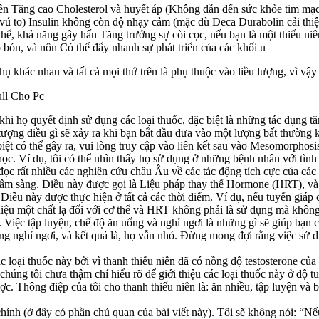
hiên Tăng cao Cholesterol và huyết áp (Không dẫn đến sức khỏe tim mạ
vú to) Insulin không còn độ nhạy cảm (mặc dù Deca Durabolin cải thiện
ơ thể, khả năng gây hấn Tăng trưởng sự còi cọc, nếu bạn là một thiếu n
 bón, và nôn Có thể đẩy nhanh sự phát triển của các khối u
ụ khác nhau và tất cả mọi thứ trên là phụ thuộc vào liều lượng, vì vậy
ll Cho Pc
hi họ quyết định sử dụng các loại thuốc, đặc biệt là những tác dụng tăn
tượng điều gì sẽ xảy ra khi bạn bắt đầu đưa vào một lượng bất thường k
 biệt có thể gây ra, vui lòng truy cập vào liên kết sau vào Mesomorpho
học. Ví dụ, tôi có thể nhìn thấy họ sử dụng ở những bệnh nhân với tình
 đọc rất nhiều các nghiên cứu châu Âu về các tác động tích cực của các 
n lâm sàng. Điều này được gọi là Liệu pháp thay thế Hormone (HRT), và 
 Điều này được thực hiện ở tất cả các thời điểm. Ví dụ, nếu tuyến giáp 
iệu một chất lạ đối với cơ thể và HRT không phải là sử dụng mà không 
ó. Việc tập luyện, chế độ ăn uống và nghỉ ngơi là những gì sẽ giúp b
 nghỉ ngơi, và kết quả là, họ vẫn nhỏ. Đừng mong đợi rằng việc sử dụ
c loại thuốc này bởi vì thanh thiếu niên đã có nồng độ testosterone c
chúng tôi chưa thậm chí hiểu rõ để giới thiệu các loại thuốc này ở độ tu
c. Thông điệp của tôi cho thanh thiếu niên là: ăn nhiều, tập luyện và b
ểm chính (ở đây có phần chủ quan của bài viết này). Tôi sẽ không nói: “