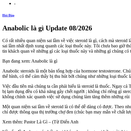
-
Hỏi Đáp
Anabolic là gì Update 08/2026
Có rất nhiều quan niệm sai lầm về việc steroid là gì, cách mà steroid
sai lầm nhất định xung quanh các loại thuốc này. Tôi chưa bao giờ 
tin khách quan về những gì các loại thuốc này và những gì chúng có 
Bạn đang xem: Anabolic là gì
Anabolic steroids là một bản tổng hợp của hormone testosterone. Chún
thể hình, có thể cảm thấy bị thu hút bởi chúng như những loại thuốc
Việc đầu tiên mà chúng ta cần phải hiểu là steroid là thuốc. Ngay cả 
bị lạm dụng đều có khả năng gây chết người ; không chỉ riêng gì steroi
không chính xác quanh việc sử dụng chúng làm tăng thêm những rủi r
Một quan niệm sai lầm về steroid là có thể dễ dàng có được. Theo như 
chỉ được thông qua thị trường chợ đen (chúc bạn may mắn về chất lượn
Xem thêm: Pastor Là Gì – (Từ Điển Anh