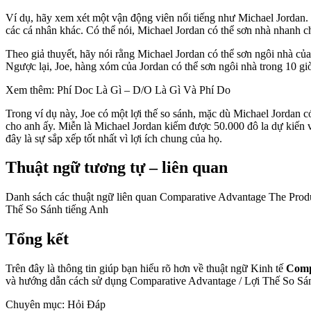
Ví dụ, hãy xem xét một vận động viên nổi tiếng như Michael Jordan. L
các cá nhân khác. Có thể nói, Michael Jordan có thể sơn nhà nhanh 
Theo giả thuyết, hãy nói rằng Michael Jordan có thể sơn ngôi nhà củ
Ngược lại, Joe, hàng xóm của Jordan có thể sơn ngôi nhà trong 10 gi
Xem thêm: Phí Doc Là Gì – D/O Là Gì Và Phí Do
Trong ví dụ này, Joe có một lợi thế so sánh, mặc dù Michael Jordan 
cho anh ấy. Miễn là Michael Jordan kiếm được 50.000 đô la dự kiến ​
đây là sự sắp xếp tốt nhất vì lợi ích chung của họ.
Thuật ngữ tương tự – liên quan
Danh sách các thuật ngữ liên quan Comparative Advantage The Prod
Thế So Sánh tiếng Anh
Tổng kết
Trên đây là thông tin giúp bạn hiểu rõ hơn về thuật ngữ Kinh tế
Compa
và hướng dẫn cách sử dụng Comparative Advantage / Lợi Thế So Sánh. 
Chuyên mục: Hỏi Đáp