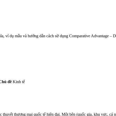
 nghĩa, ví dụ mẫu và hướng dẫn cách sử dụng Comparative Advantage – 
Chủ đề
Kinh tế
c thuyết thương mại quốc tế hiện đại. Một bên (quốc gia, khu vực, cá nh