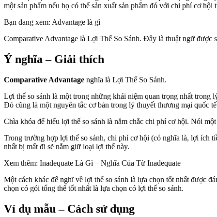
một sản phẩm nếu họ có thể sản xuất sản phẩm đó với chi phí cơ hội 
Bạn đang xem: Advantage là gì
Comparative Advantage là Lợi Thế So Sánh. Đây là thuật ngữ được sử
Ý nghĩa – Giải thích
Comparative Advantage
nghĩa là Lợi Thế So Sánh.
Lợi thế so sánh là một trong những khái niệm quan trọng nhất trong lý
Đó cũng là một nguyên tắc cơ bản trong lý thuyết thương mại quốc tế
Chìa khóa để hiểu lợi thế so sánh là nắm chắc chi phí cơ hội. Nói mộ
Trong trường hợp lợi thế so sánh, chi phí cơ hội (có nghĩa là, lợi ích
nhất bị mất đi sẽ nắm giữ loại lợi thế này.
Xem thêm: Inadequate Là Gì – Nghĩa Của Từ Inadequate
Một cách khác để nghĩ về lợi thế so sánh là lựa chọn tốt nhất được đ
chọn có gói tổng thể tốt nhất là lựa chọn có lợi thế so sánh.
Ví dụ mẫu – Cách sử dụng