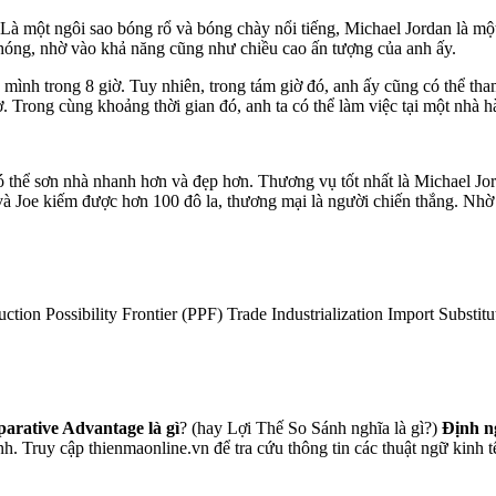
à một ngôi sao bóng rổ và bóng chày nổi tiếng, Michael Jordan là một 
chóng, nhờ vào khả năng cũng như chiều cao ấn tượng của anh ấy.
a mình trong 8 giờ. Tuy nhiên, trong tám giờ đó, anh ấy cũng có thể t
ờ. Trong cùng khoảng thời gian đó, anh ta có thể làm việc tại một nhà 
có thể sơn nhà nhanh hơn và đẹp hơn. Thương vụ tốt nhất là Michael Jor
​và Joe kiếm được hơn 100 đô la, thương mại là người chiến thắng. Nhờ
uction Possibility Frontier (PPF) Trade Industrialization Import Subs
rative Advantage là gì
? (hay Lợi Thế So Sánh nghĩa là gì?)
Định 
Truy cập thienmaonline.vn để tra cứu thông tin các thuật ngữ kinh tế