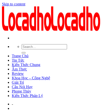
Skip to content
Trang Chủ
Tin Tức
Kiến Thức Chung
Ẩm Thực
Review
Khoa Học – Công Nghệ
Giải Trí
Câu Nói Hay
Phong Thủy
Kiến Thức Pháp Lý
-