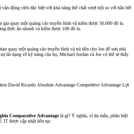
vận động viên đặc biệt với khả năng thể chất vượt trội so với hầu hết
ham gia quay một quảng cáo truyền hình và kiếm được 50.000 đô la.
hàng thức ăn nhanh và kiếm được 100 đô la.
dan quay một quảng cáo truyền hình và trả tiền cho Joe để sơn nhà
 sự đa dạng về kỹ năng của họ, Michael Jordan và Joe có thể sẽ thấy
titution David Ricardo Absolute Advantage Competitive Advantage Lợi
nghĩa Comparative Advantage
là gì? Ý nghĩa, ví dụ mẫu, phân biệt
, IT được cập nhật liên tục