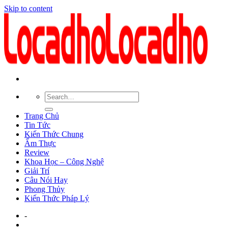
Skip to content
Trang Chủ
Tin Tức
Kiến Thức Chung
Ẩm Thực
Review
Khoa Học – Công Nghệ
Giải Trí
Câu Nói Hay
Phong Thủy
Kiến Thức Pháp Lý
-