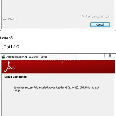
i cửa sổ.
ng Gọi Là Gi