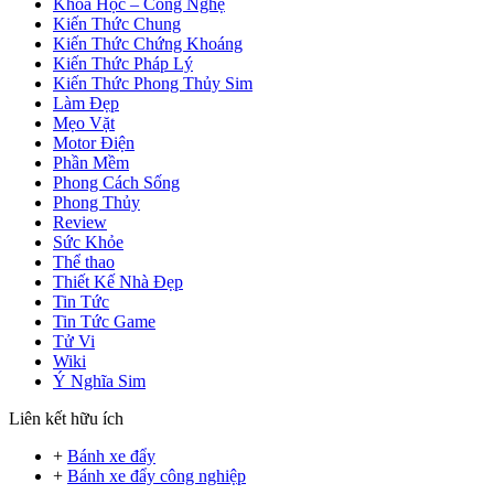
Khoa Học – Công Nghệ
Kiến Thức Chung
Kiến Thức Chứng Khoáng
Kiến Thức Pháp Lý
Kiến Thức Phong Thủy Sim
Làm Đẹp
Mẹo Vặt
Motor Điện
Phần Mềm
Phong Cách Sống
Phong Thủy
Review
Sức Khỏe
Thể thao
Thiết Kế Nhà Đẹp
Tin Tức
Tin Tức Game
Tử Vi
Wiki
Ý Nghĩa Sim
Liên kết hữu ích
+
Bánh xe đẩy
+
Bánh xe đẩy công nghiệp