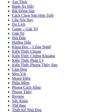
Ẩm Thực
Bánh Xe Đẩy
Bất Động Sản
Cách Chọn Sim Hợp Tuổi
Câu Nói Hay
Du Lịch
Game – Giải Trí
Giải Trí
Hỏi Đáp
Hướng Dẫn
Khoa Học – Công Nghệ
Kiến Thức Chung
Kiến Thức Chứng Khoáng
Kiến Thức Pháp Lý
Kiến Thức Phong Thủy Sim
Làm Đẹp
Mẹo Vặt
Motor Điện
Phần Mềm
Phong Cách Sống
Phong Thủy
Review
Sức Khỏe
Thể thao
Thiết Kế Nhà Đẹp