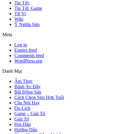
Tin Tức
Tin Tức Game
Tử Vi
Wiki
Ý Nghĩa Sim
Meta
Log in
Entries feed
Comments feed
WordPress.org
Danh Mục
Ẩm Thực
Bánh Xe Đẩy
Bất Động Sản
Cách Chọn Sim Hợp Tuổi
Câu Nói Hay
Du Lịch
Game – Giải Trí
Giải Trí
Hỏi Đáp
Hướng Dẫn