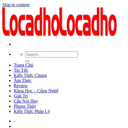
Skip to content
Trang Chủ
Tin Tức
Kiến Thức Chung
Ẩm Thực
Review
Khoa Học – Công Nghệ
Giải Trí
Câu Nói Hay
Phong Thủy
Kiến Thức Pháp Lý
-