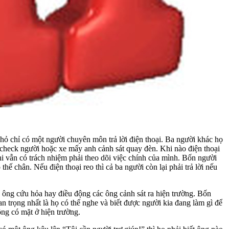
hỏ chỉ có một người chuyên môn trả lời điện thoại. Ba người khác họ
 check người hoặc xe mấy anh cảnh sát quay đèn. Khi nào điện thoại
g khi vẫn có trách nhiệm phải theo dõi việc chính của mình. Bốn người
thế chân. Nếu điện thoại reo thì cả ba người còn lại phải trả lời nếu
 ông cứu hỏa hay điều động các ông cảnh sát ra hiện trường. Bốn
 trọng nhất là họ có thể nghe và biết được người kia đang làm gì để
ông có mặt ở hiện trường.