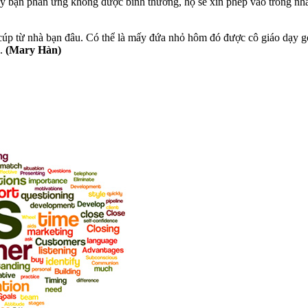
 thấy bạn phản ứng không được bình thường, họ sẽ xin phép vào trong nh
 cúp từ nhà bạn đâu. Có thể là mấy đứa nhỏ hôm đó được cô giáo dạy gọ
u.
(Mary Hàn)