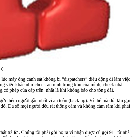
p)
g lúc mấy ống cảnh sát không bị “dispatchers” điều động đi làm việc
ững việc khác như check an ninh trong khu của mình, check nhà
ó phép của cấp trên, nhất là khi không báo cho tổng đài.
ửi thêm người gần nhất vì an toàn (back up). Vì thế mà đôi khi gọi
 lúc đó. Đa số mọi người đều rất thông cảm và không càm ràm khi phải
ật trả lời. Chúng tôi phải gởi họ ra vì nhận được cú gọi 911 từ nhà