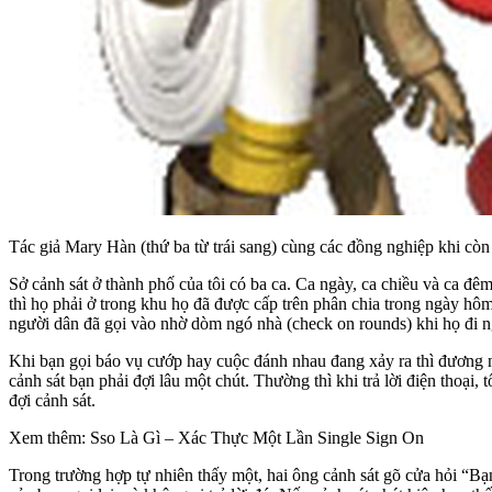
Tác giả Mary Hàn (thứ ba từ trái sang) cùng các đồng nghiệp khi còn 
Sở cảnh sát ở thành phố của tôi có ba ca. Ca ngày, ca chiều và ca đê
thì họ phải ở trong khu họ đã được cấp trên phân chia trong ngày h
người dân đã gọi vào nhờ dòm ngó nhà (check on rounds) khi họ đi 
Khi bạn gọi báo vụ cướp hay cuộc đánh nhau đang xảy ra thì đương nh
cảnh sát bạn phải đợi lâu một chút. Thường thì khi trả lời điện thoại
đợi cảnh sát.
Xem thêm: Sso Là Gì – Xác Thực Một Lần Single Sign On
Trong trường hợp tự nhiên thấy một, hai ông cảnh sát gõ cửa hỏi “Bạn 