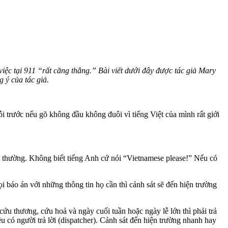
iệc tại 911 “rất căng thẳng.” Bài viết dưới đây được tác giả Mary
g ý của tác giả.
i trước nếu gõ không đầu không đuôi vì tiếng Việt của mình rất giới
át thường. Không biết tiếng Anh cứ nói “Vietnamese please!” Nếu có
 báo án với những thông tin họ cần thì cảnh sát sẽ đến hiện trường
cứu thương, cứu hoả và ngày cuối tuần hoặc ngày lễ lớn thì phải trả
ều có người trả lời (dispatcher). Cảnh sát đến hiện trường nhanh hay