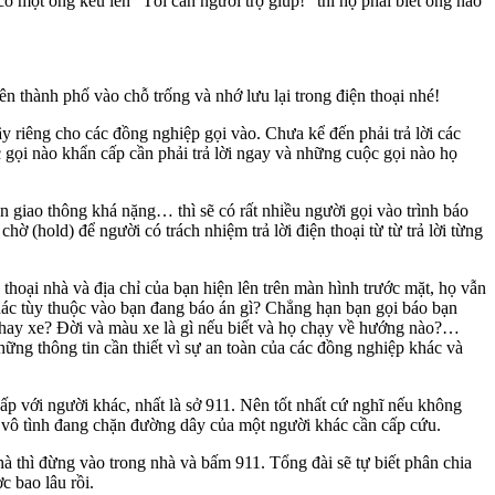
có một ông kêu lên “Tôi cần người trợ giúp!” thì họ phải biết ông nào
n thành phố vào chỗ trống và nhớ lưu lại trong điện thoại nhé!
y riêng cho các đồng nghiệp gọi vào. Chưa kể đến phải trả lời các
ộc gọi nào khẩn cấp cần phải trả lời ngay và những cuộc gọi nào họ
n giao thông khá nặng… thì sẽ có rất nhiều người gọi vào trình báo
ờ (hold) để người có trách nhiệm trả lời điện thoại từ từ trả lời từng
 thoại nhà và địa chỉ của bạn hiện lên trên màn hình trước mặt, họ vẫn
khác tùy thuộc vào bạn đang báo án gì? Chẳng hạn bạn gọi báo bạn
ộ hay xe? Đời và màu xe là gì nếu biết và họ chạy về hướng nào?…
 những thông tin cần thiết vì sự an toàn của các đồng nghiệp khác và
ấp với người khác, nhất là sở 911. Nên tốt nhất cứ nghĩ nếu không
ể vô tình đang chặn đường dây của một người khác cần cấp cứu.
hà thì đừng vào trong nhà và bấm 911. Tổng đài sẽ tự biết phân chia
c bao lâu rồi.