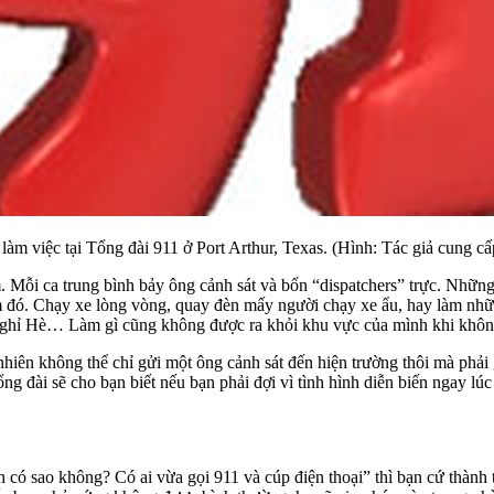
làm việc tại Tổng đài 911 ở Port Arthur, Texas. (Hình: Tác giả cung cấ
m. Mỗi ca trung bình bảy ông cảnh sát và bốn “dispatchers” trực. Nhữn
ôm đó. Chạy xe lòng vòng, quay đèn mấy người chạy xe ẩu, hay làm nh
nghỉ Hè… Làm gì cũng không được ra khỏi khu vực của mình khi không c
iên không thể chỉ gửi một ông cảnh sát đến hiện trường thôi mà phải g
, tổng đài sẽ cho bạn biết nếu bạn phải đợi vì tình hình diễn biến ngay
có sao không? Có ai vừa gọi 911 và cúp điện thoại” thì bạn cứ thành th