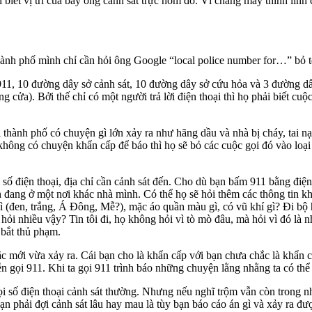
biết vị trí của bảy ông cảnh sát trực hôm đó. Vì chẳng may thình lình 
hành phố mình chỉ cần hỏi ông Google “local police number for…” bỏ tê
 911, 10 đường dây sở cảnh sát, 10 đường dây sở cứu hỏa và 3 đường dâ
 cửa). Bởi thế chỉ có một người trả lời điện thoại thì họ phải biết cu
 thành phố có chuyện gì lớn xảy ra như hãng dầu và nhà bị cháy, tai nạ
không có chuyện khẩn cấp để báo thì họ sẽ bỏ các cuộc gọi đó vào loại ch
n, số điện thoại, địa chỉ cần cảnh sát đến. Cho dù bạn bấm 911 bằng điện
bạn đang ở một nơi khác nhà mình. Có thể họ sẽ hỏi thêm các thông tin 
 gì (đen, trắng, Á Đông, Mễ?), mặc áo quần màu gì, có vũ khí gì? Đi b
à hỏi nhiều vậy? Tin tôi đi, họ không hỏi vì tò mò đâu, mà hỏi vì đó là
 bắt thủ phạm.
c mới vừa xảy ra. Cái bạn cho là khẩn cấp với bạn chưa chắc là khẩn c
n gọi 911. Khi ta gọi 911 trình báo những chuyện lằng nhằng ta có th
gọi số điện thoại cảnh sát thường. Nhưng nếu nghĩ trộm vẫn còn trong n
ạn phải đợi cảnh sát lâu hay mau là tùy bạn báo cáo án gì và xảy ra đượ