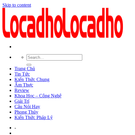
Skip to content
Trang Chủ
Tin Tức
Kiến Thức Chung
Ẩm Thực
Review
Khoa Học – Công Nghệ
Giải Trí
Câu Nói Hay
Phong Thủy
Kiến Thức Pháp Lý
-