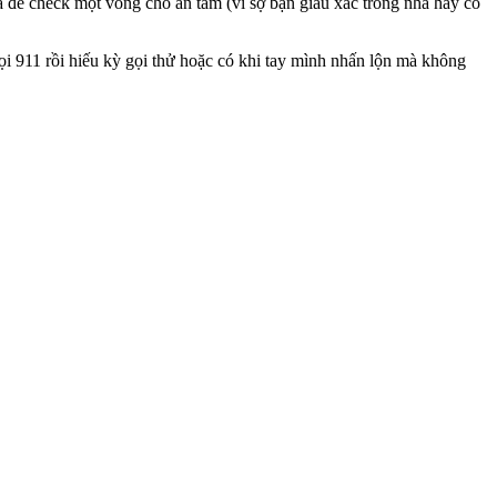
à để check một vòng cho an tâm (vì sợ bạn giấu xác trong nhà hay có
i 911 rồi hiếu kỳ gọi thử hoặc có khi tay mình nhấn lộn mà không