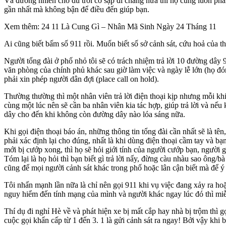
Và đương nhiên cho dù trời có sập đi chăng nữa thì họ cũng luôn phải 
gần nhất mà không bận để điều đến giúp bạn.
Xem thêm: 24 11 Là Cung Gì – Nhân Mã Sinh Ngày 24 Tháng 11
Ai cũng biết bấm số 911 rồi. Muốn biết số sở cảnh sát, cứu hoả của t
Người tổng đài ở phố nhỏ tôi sẽ có trách nhiệm trả lời 10 đường dây
văn phòng của chính phủ khác sau giờ làm việc và ngày lễ lớn (họ đóng
phải xin phép người dân đợi (place call on hold).
Thường thường thì một nhân viên trả lời điện thoại kịp nhưng mỗi khi
cùng một lúc nên sẽ cần ba nhân viên kia tác hợp, giúp trả lời và nếu 
dây cho đến khi không còn đường dây nào lóa sáng nữa.
Khi gọi điện thoại báo án, những thông tin tổng đài cần nhất sẽ là tê
phải xác định lại cho đúng, nhất là khi dùng điện thoại cầm tay và 
mới bị cướp xong, thì họ sẽ hỏi giới tính của người cướp bạn, người
Tóm lại là họ hỏi thì bạn biết gì trả lời nấy, đừng càu nhàu sao ông/b
cũng để mọi người cảnh sát khác trong phố hoặc lân cận biết mà để ý
Tôi nhấn mạnh lần nữa là chỉ nên gọi 911 khi vụ việc đang xảy ra hoặ
nguy hiểm đến tính mạng của mình và người khác ngay lúc đó thì miễ
Thí dụ đi nghỉ Hè về và phát hiện xe bị mất cắp hay nhà bị trộm thì 
cuộc gọi khẩn cấp từ 1 đến 3. 1 là gửi cảnh sát ra ngay! Bởi vậy khi b