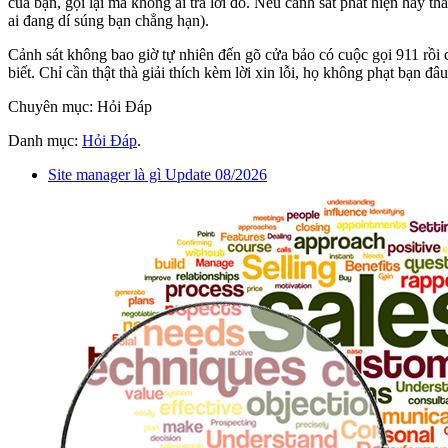
của bạn, gọi lại mà không ai trả lời đó. Nếu cảnh sát phát hiện hay
ai đang dí súng bạn chẳng hạn).
Cảnh sát không bao giờ tự nhiên đến gõ cửa bảo có cuộc gọi 911 rồi
biết. Chỉ cần thật thà giải thích kèm lời xin lỗi, họ không phạt bạn đâ
Chuyên mục: Hỏi Đáp
Danh mục:
Hỏi Đáp
.
Site manager là gì Update 08/2026