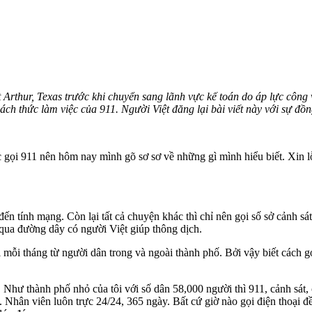
Arthur, Texas trước khi chuyển sang lãnh vực kế toán do áp lực công v
ách thức làm việc của 911. Người Việt đăng lại bài viết này với sự đồn
gọi 911 nên hôm nay mình gõ sơ sơ về những gì mình hiểu biết. Xin lỗ
đến tính mạng. Còn lại tất cả chuyện khác thì chỉ nên gọi số sở cảnh s
 qua đường dây có người Việt giúp thông dịch.
mỗi tháng từ người dân trong và ngoài thành phố. Bởi vậy biết cách gọi
Như thành phố nhỏ của tôi với số dân 58,000 người thì 911, cảnh sát, 
. Nhân viên luôn trực 24/24, 365 ngày. Bất cứ giờ nào gọi điện thoại đ