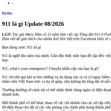
-
Hỏi Đáp
911 là gì Update 08/2026
LGT:
Tác giả Mary Hàn có 13 năm làm việc tại Tổng đài 911 ở Port 
Hàn viết để giải thích cho nhóm Kết Nối Việt trên Facebook hiểu về c
Bạn đang xem: 911 là gì
911 là nghề lâu năm của mình. Gần đây thấy mấy bạn đề cập đến việc 
hạn.
911, what’s your emergency? Chuyện khẩn cấp của bạn là gì?
911 chỉ nên gọi khi ta báo những vụ án đang xảy ra và có nguy hiểm 
nhân viên Việt Nam trực ca họ sẽ giúp, nếu không thì tổng đài sẽ nối
Thường thường sở cảnh sát có thể nhận được hàng ngàn cú điện thoại 
nhanh hơn.
Mỗi thành phố có thể khác nhau về các chi nhánh của các sở cấp cứu. 
lời điện thoại cho tất cả các văn phòng của chính phủ trong thành phố