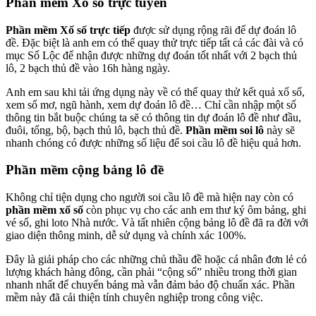
Phần mềm Xổ số trực tuyến
Phần mềm Xổ số trực tiếp
được sử dụng rộng rãi để dự đoán lô
đề. Đặc biệt là anh em có thể quay thử trực tiếp tất cả các đài và có
mục Số Lộc để nhận được những dự đoán tốt nhất với 2 bạch thủ
lô, 2 bạch thủ đề vào 16h hàng ngày.
Anh em sau khi tải ứng dụng này về có thể quay thử kết quả xổ số,
xem sổ mơ, ngũ hành, xem dự đoán lô đề… Chỉ cần nhập một số
thông tin bắt buộc chúng ta sẽ có thông tin dự đoán lô đề như đầu,
đuôi, tổng, bộ, bạch thủ lô, bạch thủ đề.
Phần mềm soi lô
này sẽ
nhanh chóng có được những số liệu để soi cầu lô đề hiệu quả hơn.
Phần mềm cộng bảng lô đề
Không chỉ tiện dụng cho người soi cầu lô đề mà hiện nay còn có
phần mềm xổ số
còn phục vụ cho các anh em thư ký ôm bảng, ghi
vé số, ghi loto Nhà nước. Và tất nhiên cộng bảng lô đề đã ra đời với
giao diện thông minh, dễ sử dụng và chính xác 100%.
Đây là giải pháp cho các những chủ thầu đề hoặc cá nhân đơn lẻ có
lượng khách hàng đông, cần phải “cộng sổ” nhiều trong thời gian
nhanh nhất để chuyển bảng mà vẫn đảm bảo độ chuẩn xác. Phần
mềm này đã cải thiện tính chuyên nghiệp trong công việc.