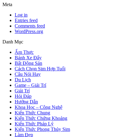
Meta
Log in
Entries feed
Comments feed
WordPress.org
Danh Mục
Ẩm Thực
Bánh Xe Đẩy
Bất Động Sản
Cách Chọn Sim Hợp Tuổi
Câu Nói Hay
Du Lịch
Game – Giải Trí
Giải Trí
Hỏi Đáp
Hướng Dẫn
Khoa Học – Công Nghệ
Kiến Thức Chung
Kiến Thức Chứng Khoáng
Kiến Thức Pháp Lý
Kiến Thức Phong Thủy Sim
Làm Đẹp