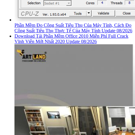
Phần Mềm Đo Công Suất Tiêu Thụ Của Máy Tính, Cách Đo
Công Suất Tiêu Thụ Thực Tế Của Máy Tính Update 08/2026
Download Tải Phần Mềm Office 2010 Miễn Phí Full Crack
Vĩnh Viễn Mới Nhất 2020 Update 08/2026