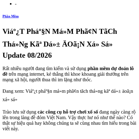
-
Phần Mềm
Viáº¿T Pháº§N Má»M Phã¢N Tã­Ch
Thá»Ng Kãª Dá»± ÄOã¡N Xá» Sá»
Update 08/2026
Rất nhiều người đang tìm kiếm và sử dụng
phần mềm dự đoán lô
đề
trên mạng internet, kẻ thắng thì khoe khoang giải thưởng trên
mạng xã hội, người thua thì im lặng như thóc.
Đang xem: Viáº¿t pháº§n má»m phã¢n tã­ch thá»ng kãª dá»± äoã¡n
xá» sá»
Trào lưu sử dụng
các công cụ hỗ trợ chơi xổ số
đang ngày càng rộ
lên trong làng đề đóm Việt Nam. Vậy thực hư nó như thế nào? Có
thật sự hiệu quả hay không chúng ta sẽ cùng nhau tìm hiểu trong bài
viết này.