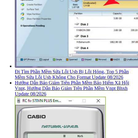
Đi Tìm Phần Mềm Sửa Lỗi Usb Bị Lỗi Hỏng, Top 5 Phần
Mềm Sửa Lỗi Usb Không Cho Format Update 08/2026
Hướng Dẫn Báo Giảm Trên Phần Mềm Bảo Hiểm Xã Hội
Vnpt, Hướng Dẫn Báo Giảm Trên Phần Mềm Vnpt Bhxh
Update 08/2026