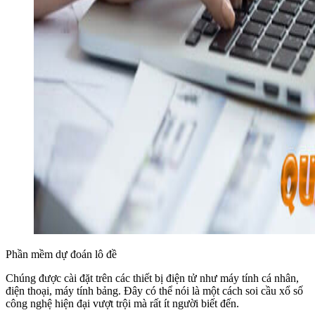
Phần mềm dự đoán lô đề
Chúng được cài đặt trên các thiết bị điện tử như máy tính cá nhân,
điện thoại, máy tính bảng. Đây có thể nói là một cách soi cầu xổ số
công nghệ hiện đại vượt trội mà rất ít người biết đến.