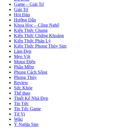
Game – Giải Trí
Giải Trí
Hỏi Đáp
Hướng Dẫn
Khoa Học – Công Nghệ
Kiến Thức Chung
Kiến Thức Chứng Khoáng
Kiến Thức Pháp Lý
Kiến Thức Phong Thủy Sim
Làm Đẹp
Mẹo Vặt
Motor Điện
Phần Mềm
Phong Cách Sống
Phong Thủy
Review
Sức Khỏe
Thể thao
Thiết Kế Nhà Đẹp
Tin Tức
Tin Tức Game
Tử Vi
Wiki
Ý Nghĩa Sim