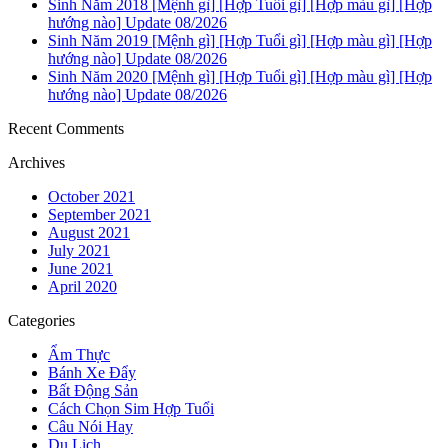
Sinh Năm 2018 [Mệnh gì] [Hợp Tuổi gì] [Hợp màu gì] [Hợp
hướng nào] Update 08/2026
Sinh Năm 2019 [Mệnh gì] [Hợp Tuổi gì] [Hợp màu gì] [Hợp
hướng nào] Update 08/2026
Sinh Năm 2020 [Mệnh gì] [Hợp Tuổi gì] [Hợp màu gì] [Hợp
hướng nào] Update 08/2026
Recent Comments
Archives
October 2021
September 2021
August 2021
July 2021
June 2021
April 2020
Categories
Ẩm Thực
Bánh Xe Đẩy
Bất Động Sản
Cách Chọn Sim Hợp Tuổi
Câu Nói Hay
Du Lịch