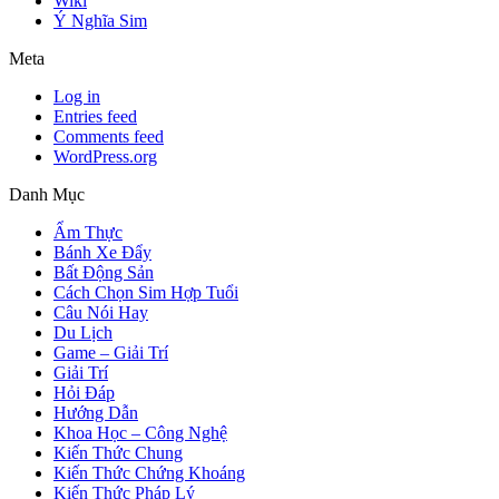
Wiki
Ý Nghĩa Sim
Meta
Log in
Entries feed
Comments feed
WordPress.org
Danh Mục
Ẩm Thực
Bánh Xe Đẩy
Bất Động Sản
Cách Chọn Sim Hợp Tuổi
Câu Nói Hay
Du Lịch
Game – Giải Trí
Giải Trí
Hỏi Đáp
Hướng Dẫn
Khoa Học – Công Nghệ
Kiến Thức Chung
Kiến Thức Chứng Khoáng
Kiến Thức Pháp Lý