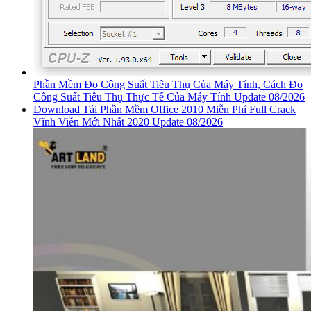
Phần Mềm Đo Công Suất Tiêu Thụ Của Máy Tính, Cách Đo
Công Suất Tiêu Thụ Thực Tế Của Máy Tính Update 08/2026
Download Tải Phần Mềm Office 2010 Miễn Phí Full Crack
Vĩnh Viễn Mới Nhất 2020 Update 08/2026