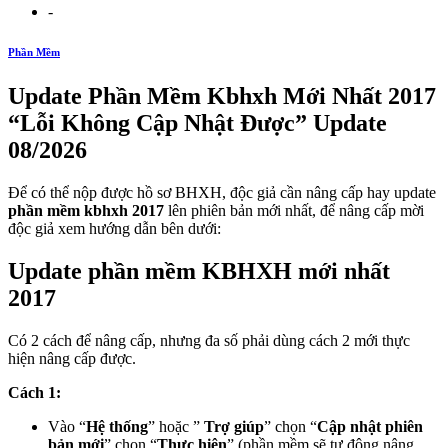
-
Phần Mềm
Update Phần Mềm Kbhxh Mới Nhất 2017
“Lỗi Không Cập Nhật Được” Update
08/2026
Để có thể nộp được hồ sơ BHXH, độc giả cần nâng cấp hay update
phần mềm kbhxh 2017
lên phiên bản mới nhất, để nâng cấp mời
độc giả xem hướng dẫn bên dưới:
Update phần mềm KBHXH mới nhất
2017
Có 2 cách để nâng cấp, nhưng đa số phải dùng cách 2 mới thực
hiện nâng cấp được.
Cách 1:
Vào “
Hệ thống
” hoặc ”
Trợ giúp
” chọn “
Cập nhật phiên
bản mới
” chọn “
Thực hiện
” (phần mềm sẽ tự động nâng