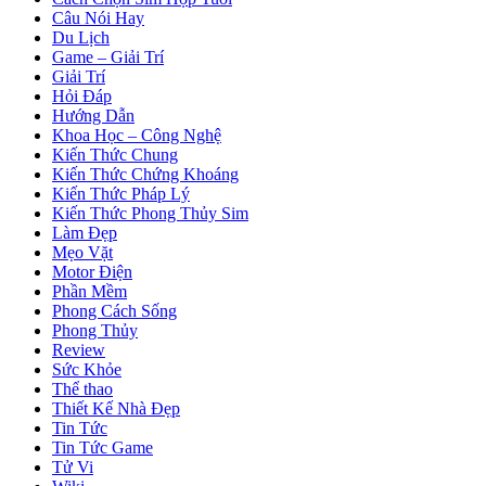
Câu Nói Hay
Du Lịch
Game – Giải Trí
Giải Trí
Hỏi Đáp
Hướng Dẫn
Khoa Học – Công Nghệ
Kiến Thức Chung
Kiến Thức Chứng Khoáng
Kiến Thức Pháp Lý
Kiến Thức Phong Thủy Sim
Làm Đẹp
Mẹo Vặt
Motor Điện
Phần Mềm
Phong Cách Sống
Phong Thủy
Review
Sức Khỏe
Thể thao
Thiết Kế Nhà Đẹp
Tin Tức
Tin Tức Game
Tử Vi