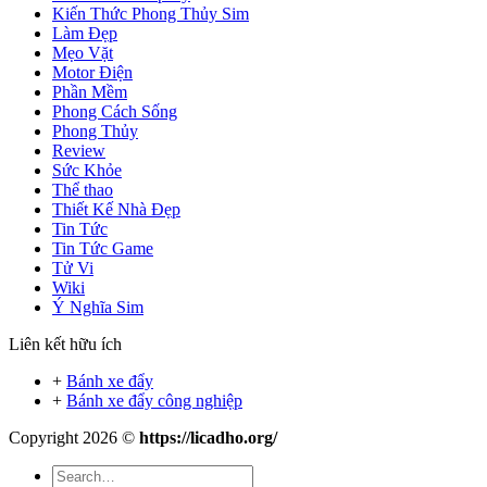
Kiến Thức Phong Thủy Sim
Làm Đẹp
Mẹo Vặt
Motor Điện
Phần Mềm
Phong Cách Sống
Phong Thủy
Review
Sức Khỏe
Thể thao
Thiết Kế Nhà Đẹp
Tin Tức
Tin Tức Game
Tử Vi
Wiki
Ý Nghĩa Sim
Liên kết hữu ích
+
Bánh xe đẩy
+
Bánh xe đẩy công nghiệp
Copyright 2026 ©
https://licadho.org/