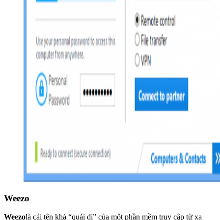
Weezo
Weezo
là cái tên khá “quái dị” của một phần mềm truy cập từ xa