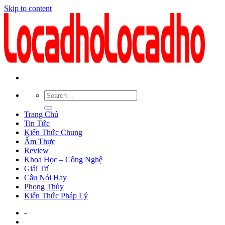
Skip to content
Trang Chủ
Tin Tức
Kiến Thức Chung
Ẩm Thực
Review
Khoa Học – Công Nghệ
Giải Trí
Câu Nói Hay
Phong Thủy
Kiến Thức Pháp Lý
-