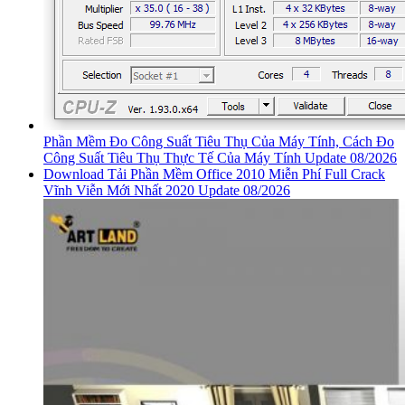
Phần Mềm Đo Công Suất Tiêu Thụ Của Máy Tính, Cách Đo
Công Suất Tiêu Thụ Thực Tế Của Máy Tính Update 08/2026
Download Tải Phần Mềm Office 2010 Miễn Phí Full Crack
Vĩnh Viễn Mới Nhất 2020 Update 08/2026