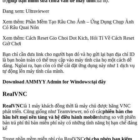
trợ
giúp bạn mình sửa chửa ván đề máy tính
của họ.
Đang xem: Ultraviewer
Xem thêm: Phần Mềm Tạo Râu Cho Ảnh – Ứng Dụng Chụp Ảnh
Có Râu Quai Nón
Xem thêm: Cách Reset Gio Choi Dot Kich, Hỏi Tí Về Cách Reset
Giờ Chơi
Bạn chỉ cần đưa link cho người bạn đó và họ gửi lại bạn địa chỉ ID
là bạn hoàn toàn có thể truy cập vào máy tính của họ một cách dễ
dàng. Ngòai ra, bạn còn có thể cài đặt ứng dụng này như 1 dịch vụ
tự động lên máy tính của mình.
Download AMMYY Admin for Windows:tại đây
RealVNC
RealVNC
là 1 máy khách đồng thời là máy chủ được hãng VNC
phát triển. Cũng giống như Teamviewer, nó có các
phiên bản cho
hầu hết mọi nền tảng và hệ điều hành mobile
nhưng so với phiên
bản trả phí thì bản miễn phí này có những tính năng bị hạn chế đáng
kể
Trong phần mềm miễn phí của RealVNC
chỉ cho phép bạn kiểm