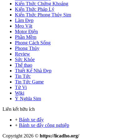
Kiến Thức Chứng Khoáng
Kiến Thức Pháp Lý
Kiến Thức Phong Thủy Sim
Làm Đẹp
Mẹo Vặt
Motor Điện
Phần Mềm
Phong Cách Sống
Phong Thủy
Review
Sức Khỏe
Thể thao
Thiết Kế Nhà Đẹp
Tin Tức
Tin Tức Game
Tử Vi
Wiki
Ý Nghĩa Sim
Liên kết hữu ích
+
Bánh xe đẩy
+
Bánh xe đẩy công nghiệp
Copyright 2026 ©
https://licadho.org/