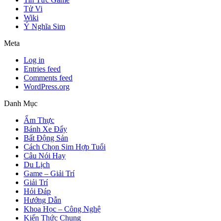
Tử Vi
Wiki
Ý Nghĩa Sim
Meta
Log in
Entries feed
Comments feed
WordPress.org
Danh Mục
Ẩm Thực
Bánh Xe Đẩy
Bất Động Sản
Cách Chọn Sim Hợp Tuổi
Câu Nói Hay
Du Lịch
Game – Giải Trí
Giải Trí
Hỏi Đáp
Hướng Dẫn
Khoa Học – Công Nghệ
Kiến Thức Chung