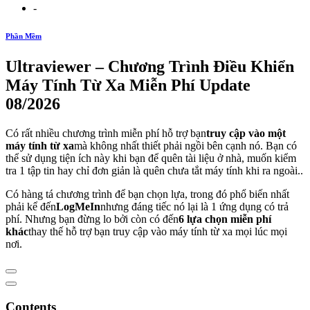
-
Phần Mềm
Ultraviewer – Chương Trình Điều Khiển
Máy Tính Từ Xa Miễn Phí Update
08/2026
Có rất nhiều chương trình miễn phí hỗ trợ bạn
truy cập vào một
máy tính từ xa
mà không nhất thiết phải ngồi bên cạnh nó. Bạn có
thể sử dụng tiện ích này khi bạn để quên tài liệu ở nhà, muốn kiểm
tra 1 tập tin hay chỉ đơn giản là quên chưa tắt máy tính khi ra ngoài..
Có hàng tá chương trình để bạn chọn lựa, trong đó phổ biến nhất
phải kể đến
LogMeIn
nhưng đáng tiếc nó lại là 1 ứng dụng có trả
phí. Nhưng bạn đừng lo bởi còn có đến
6 lựa chọn miễn phí
khác
thay thế hỗ trợ bạn truy cập vào máy tính từ xa mọi lúc mọi
nơi.
Contents