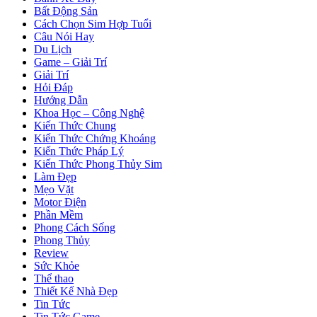
Bất Động Sản
Cách Chọn Sim Hợp Tuổi
Câu Nói Hay
Du Lịch
Game – Giải Trí
Giải Trí
Hỏi Đáp
Hướng Dẫn
Khoa Học – Công Nghệ
Kiến Thức Chung
Kiến Thức Chứng Khoáng
Kiến Thức Pháp Lý
Kiến Thức Phong Thủy Sim
Làm Đẹp
Mẹo Vặt
Motor Điện
Phần Mềm
Phong Cách Sống
Phong Thủy
Review
Sức Khỏe
Thể thao
Thiết Kế Nhà Đẹp
Tin Tức
Tin Tức Game