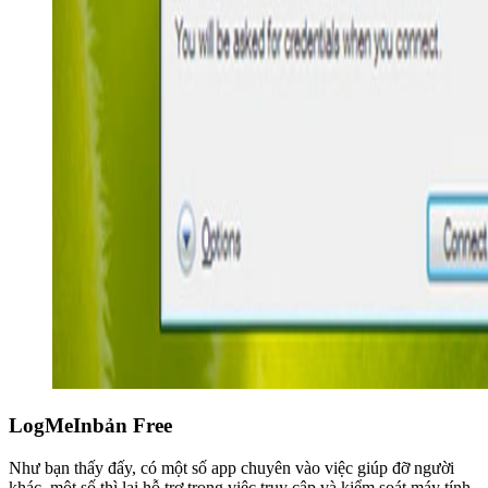
LogMeIn
bản Free
Như bạn thấy đấy, có một số app chuyên vào việc giúp đỡ người
khác, một số thì lại hỗ trợ trong việc truy cập và kiểm soát máy tính