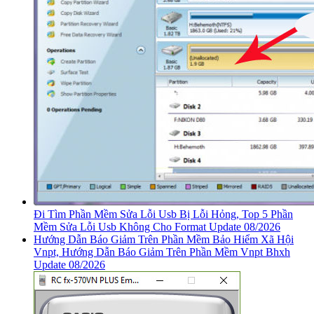
Đi Tìm Phần Mềm Sửa Lỗi Usb Bị Lỗi Hỏng, Top 5 Phần
Mềm Sửa Lỗi Usb Không Cho Format Update 08/2026
Hướng Dẫn Báo Giảm Trên Phần Mềm Bảo Hiểm Xã Hội
Vnpt, Hướng Dẫn Báo Giảm Trên Phần Mềm Vnpt Bhxh
Update 08/2026