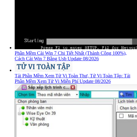
Phần Mềm Cài Win 7 Chi Tiết Nhất (Thành Công 100%),
Cách Cài Win 7 Bằng Usb Update 08/2026
Tải Phần Mềm Xem Tử Vi Toàn Thư, Tử Vi Toàn Tập: Tải
Phần Mềm Xem Tử Vi Miễn Phí Update 08/2026