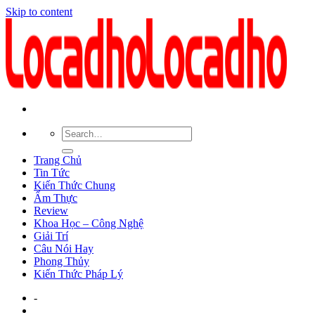
Skip to content
Trang Chủ
Tin Tức
Kiến Thức Chung
Ẩm Thực
Review
Khoa Học – Công Nghệ
Giải Trí
Câu Nói Hay
Phong Thủy
Kiến Thức Pháp Lý
-