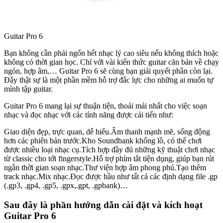
Guitar Pro 6
Bạn không cần phải ngốn hết nhạc lý cao siêu nếu không thích hoặc
không có thời gian học. Chỉ với vài kiến thức guitar căn bản về chạy
ngón, hợp âm,… Guitar Pro 6 sẽ cùng bạn giải quyết phần còn lại.
Đây thật sự là một phần mềm hỗ trợ đắc lực cho những ai muốn tự
mình tập guitar.
Guitar Pro 6 mang lại sự thuận tiện, thoải mái nhất cho việc soạn
nhạc và đọc nhạc với các tính năng được cải tiến như:
Giao diện đẹp, trực quan, dễ hiểu.Âm thanh mạnh mẽ, sống động
hơn các phiên bản trước.Kho Soundbank khổng lồ, có thể chơi
được nhiều loại nhạc cụ.Tích hợp đầy đủ những kỹ thuật chơi nhạc
từ classic cho tới fingerstyle.Hỗ trợ phím tắt tiện dụng, giúp bạn rút
ngắn thời gian soạn nhạc.Thư viện hợp âm phong phú.Tạo thêm
track nhạc.Mix nhạc.Đọc được hầu như tất cả các định dạng file .gp
(.gp3, .gp4, .gp5, .gpx,.gpt, .gpbank)…
Sau đây là phần hướng dẫn cài đặt và kích hoạt
Guitar Pro 6