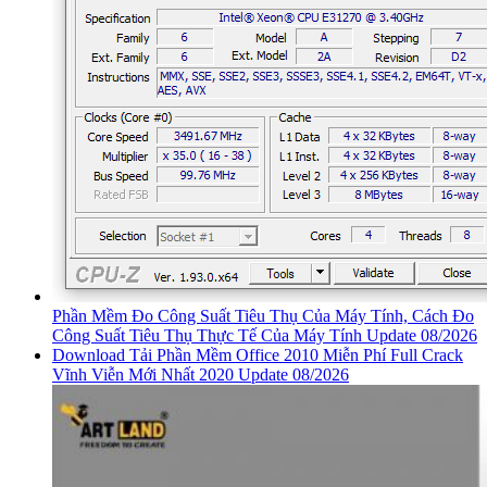
Phần Mềm Đo Công Suất Tiêu Thụ Của Máy Tính, Cách Đo
Công Suất Tiêu Thụ Thực Tế Của Máy Tính Update 08/2026
Download Tải Phần Mềm Office 2010 Miễn Phí Full Crack
Vĩnh Viễn Mới Nhất 2020 Update 08/2026