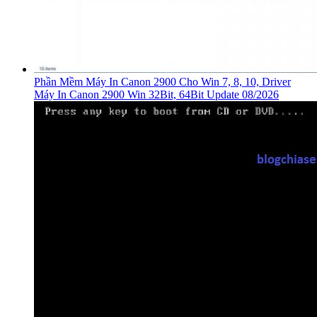
Phần Mềm Máy In Canon 2900 Cho Win 7, 8, 10, Driver
Máy In Canon 2900 Win 32Bit, 64Bit Update 08/2026