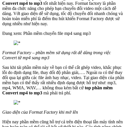
Convert mp4 to mp3
tốt nhất hiện nay. Format factory là phần
mềm đa chức năng cho phép bạn chuyển đổi video một cách dễ
dàng. Với giao diện dễ sử dụng, tốc độ chuyển đổi nhanh chóng và
hoàn toàn miễn phí là điểm thu hút khiến Format Factory được sử
dụng nhiều như hiện nay.
Đang xem: Phần mềm chuyển file mp4 sang mp3
Format Factory – phần mềm sử dụng rất dễ dàng trong việc
Convert từ mp4 sang mp3
Sau khi tải phần mềm này về bạn có thể cắt ghép video, khắc phục
lỗi do định dạng file, thay đổi độ phân giải,…. Ngoài ra có thể thay
đổi qua lại giữa các file ảnh hay nhạc, video. Tại giao diện của phần
mềm bạn có thể thấy rất nhiều định dạng được hỗ trợ như: mp3,
mp4, WMA, WAV,… không thua kém bất cứ
top phần mềm
Convert mp4 to mp3
mà phải trả phí.
Giao diện của Format Factory khi mở lên
Hiện nay phần mềm cũng hỗ trợ cả trên điện thoại lẫn máy tính nên
bạn hoàn toàn có thể tải về bất cứ thiết bị nào. Các tính năng chính