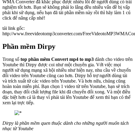
WMA Converter đã khắc phục được nhiều lỗi để người dùng có trải
nghiệm tốt hơn. Bạn sẽ không phải lo lắng đều nhiều vấn đề bị vấp
phải khi sử dụng, nếu bạn đã tải phần mềm này rồi thì hãy làm 1 cú
click để nâng cấp nhé!
tải link gốc:
http://www.freevideotomp3converter.com/FreeVideotoMP3WMAConv
Phần mềm Dirpy
Trong số
top phần mềm Convert mp4 to mp3
dành cho video trên
Youtube thì Dirpy được coi như một chuyên gia. Với việc mọi
người sử dụng mạng xã hội nhiều như hiện nay, nhu cầu về chuyển
đổi video trên Youtube cũng cao hơn. Dirpy hỗ trợ người dùng tải
và trích xuất từ các video trên Youtube. Và hơn nữa, chúng cũng
hoàn toàn miễn phí. Bạn chọn 1 video từ trên Youtube, bạn sẽ trích
đoạn, thay đổi chất lượng file khi đã chuyển đổi xong. Và một điều
đặc biệt hơn cả là thay vì phải tải lên Youtube để xem thì bạn có thể
xem lại trực tiếp.
Dirpy là phần mềm quen thuộc dành cho những người muốn tách
nhạc từ Youtube