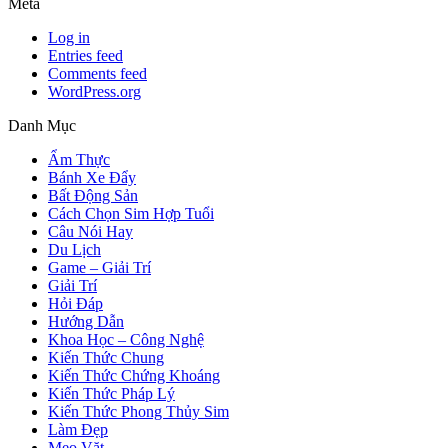
Meta
Log in
Entries feed
Comments feed
WordPress.org
Danh Mục
Ẩm Thực
Bánh Xe Đẩy
Bất Động Sản
Cách Chọn Sim Hợp Tuổi
Câu Nói Hay
Du Lịch
Game – Giải Trí
Giải Trí
Hỏi Đáp
Hướng Dẫn
Khoa Học – Công Nghệ
Kiến Thức Chung
Kiến Thức Chứng Khoáng
Kiến Thức Pháp Lý
Kiến Thức Phong Thủy Sim
Làm Đẹp
Mẹo Vặt