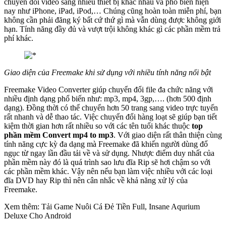
chuyển đổi video sang nhiều thiết bị khác nhau và phổ biến hiện
nay như iPhone, iPad, iPod,… Chúng cũng hoàn toàn miễn phí, bạn
không cần phải đăng ký bất cứ thứ gì mà vẫn dùng được không giới
hạn. Tính năng đầy đủ và vượt trội không khác gì các phần mềm trả
phí khác.
Giao diện của Freemake khi sử dụng với nhiều tính năng nổi bật
Freemake Video Converter giúp chuyển đổi file đa chức năng với
nhiều định dạng phổ biến như: mp3, mp4, 3gp,…. (hơn 500 định
dạng). Đồng thời có thể chuyển hơn 50 trang sang video trực tuyến
rất nhanh và dễ thao tác. Việc chuyển đổi hàng loạt sẽ giúp bạn tiết
kiệm thời gian hơn rất nhiều so với các tên tuổi khác thuộc
top
phần mềm Convert mp4 to mp3
. Với giao diện rất thân thiện cùng
tính năng cực kỳ đa dạng mà Freemake đã khiến người dùng đổ
ngục từ ngay lần đầu tải về và sử dụng. Nhược điểm duy nhất của
phần mềm này đó là quá trình sao lưu đĩa Rip sẽ hơi chậm so với
các phần mềm khác. Vậy nên nếu bạn làm việc nhiều với các loại
đĩa DVD hay Rip thì nên cân nhắc về khả năng xử lý của
Freemake.
Xem thêm: Tải Game Nuôi Cá Đẻ Tiền Full, Insane Aqurium
Deluxe Cho Android