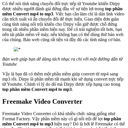
Có thể nói tính năng chuyển đổi trực tiếp từ Youtube khiến Dirpy
được nhiều người đánh giá đứng đầu về sự tiện lợi trong
top phần
mềm Convert mp4 to mp3
. Việc bạn cần làm chỉ là dán link video
cần trích xuất và ấn chuyển đổi để thực hiện. Giao diện đơn giản
cùng tính năng nổi trội khiên cho Dirpy vẫn giữ được chỗ đứng
trong rất nhiều phần mềm hiện nay. Để có trải nghiệm tốt hơn, bạn
nên tải phần mềm về máy, nếu không bạn có thể dùng thử bản web
của chúng. Bản web cũng rất tiện và đầy đủ các tính năng cơ bản.
Bản web giúp bạn dễ dàng tách nhạc ra chỉ với một đường dẫn từ
Youtube
Vậy là bạn đã có thêm một phần mềm giúp convert từ mp4 sang
mp3 rồi. Dirpy là phần mềm rất mạnh khi sử dụng convert trực tiếp
từ Youtube. Chính vì lý do đó mà Dirpy được xếp hạng cao trong
top phần mềm Convert mp4 to mp3
.
Freemake Video Converter
Freemake Video Converter có khá nhiều chức năng giống như
Format Factory. Vậy phần mềm này có gì nổi trội để lọt
top phần
mềm Convert mp4 to mp3
hiện nay? Đó là bởi lẽ Freemake có thể