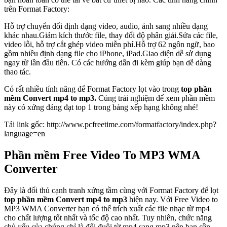
trên Format Factory:
Hỗ trợ chuyển đổi định dạng video, audio, ảnh sang nhiều dạng
khác nhau.Giảm kích thước file, thay đổi độ phân giải.Sửa các file,
video lỗi, hỗ trợ cắt ghép video miễn phí.Hỗ trợ 62 ngôn ngữ, bao
gồm nhiều định dạng file cho iPhone, iPad.Giao diện dễ sử dụng
ngay từ lần đầu tiên. Có các hướng dẫn đi kèm giúp bạn dễ dàng
thao tác.
Có rất nhiều tính năng để Format Factory lọt vào trong
top phần
mềm Convert mp4 to mp3.
Củng trải nghiệm để xem phần mềm
này có xứng đáng đạt top 1 trong bảng xếp hạng không nhé!
Tải link gốc: http://www.pcfreetime.com/formatfactory/index.php?
language=en
Phần mềm Free Video To MP3 WMA
Converter
Đây là đối thủ cạnh tranh xứng tầm cùng với Format Factory để lọt
top phần mềm Convert mp4 to mp3
hiện nay. Với Free Video to
MP3 WMA Converter bạn có thể trích xuất các file nhạc từ mp4
cho chất lượng tốt nhất và tốc độ cao nhất. Tuy nhiên, chức năng
chủ yếu của chúng chỉ là đổi đuôi từ mp4 sang mp3 nên bạn cần