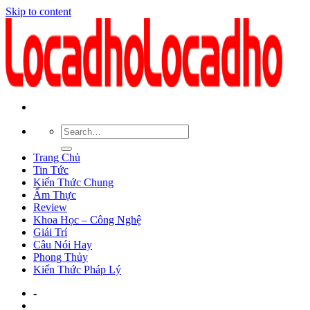
Skip to content
Trang Chủ
Tin Tức
Kiến Thức Chung
Ẩm Thực
Review
Khoa Học – Công Nghệ
Giải Trí
Câu Nói Hay
Phong Thủy
Kiến Thức Pháp Lý
-