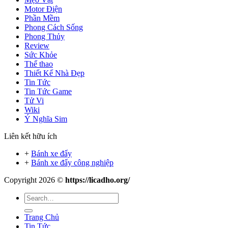
Motor Điện
Phần Mềm
Phong Cách Sống
Phong Thủy
Review
Sức Khỏe
Thể thao
Thiết Kế Nhà Đẹp
Tin Tức
Tin Tức Game
Tử Vi
Wiki
Ý Nghĩa Sim
Liên kết hữu ích
+
Bánh xe đẩy
+
Bánh xe đẩy công nghiệp
Copyright 2026 ©
https://licadho.org/
Trang Chủ
Tin Tức