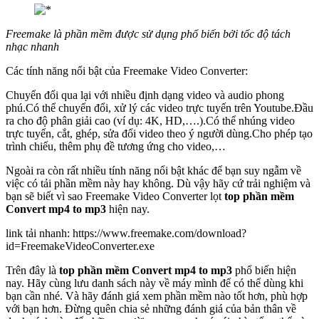
Freemake là phần mềm được sử dụng phổ biến bởi tốc độ tách
nhạc nhanh
Các tính năng nổi bật của Freemake Video Converter:
Chuyển đổi qua lại với nhiều định dạng video và audio phong
phú.Có thể chuyển đổi, xử lý các video trực tuyến trên Youtube.Đầu
ra cho độ phân giải cao (ví dụ: 4K, HD,….).Có thể nhúng video
trực tuyến, cắt, ghép, sửa đổi video theo ý người dùng.Cho phép tạo
trình chiếu, thêm phụ đề tương ứng cho video,…
Ngoài ra còn rất nhiều tính năng nổi bật khác để bạn suy ngẫm về
việc có tải phần mềm này hay không. Dù vậy hãy cứ trải nghiệm và
bạn sẽ biết vì sao Freemake Video Converter lọt
top phần mềm
Convert mp4 to mp3
hiện nay.
link tải nhanh: https://www.freemake.com/download?
id=FreemakeVideoConverter.exe
Trên đây là
top phần mềm Convert mp4 to mp3
phổ biến hiện
nay. Hãy cùng lưu danh sách này về máy mình để có thể dùng khi
bạn cần nhé. Và hãy đánh giá xem phần mềm nào tốt hơn, phù hợp
với bạn hơn. Đừng quên chia sẻ những đánh giá của bản thân về