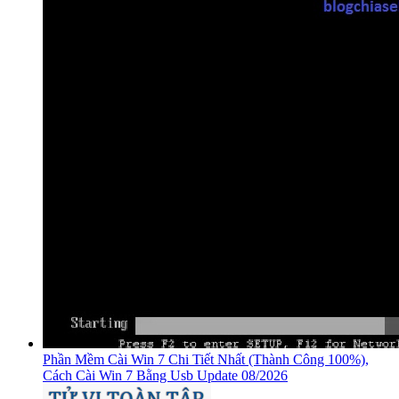
Phần Mềm Cài Win 7 Chi Tiết Nhất (Thành Công 100%),
Cách Cài Win 7 Bằng Usb Update 08/2026