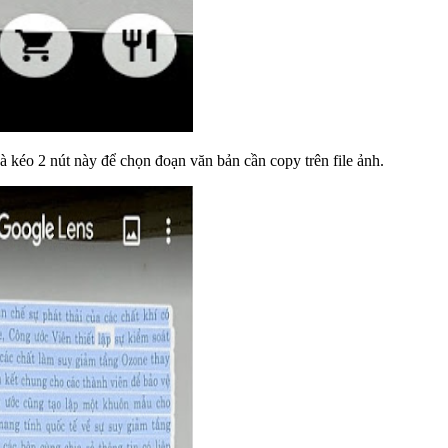
 kéo 2 nút này để chọn đoạn văn bản cần copy trên file ảnh.