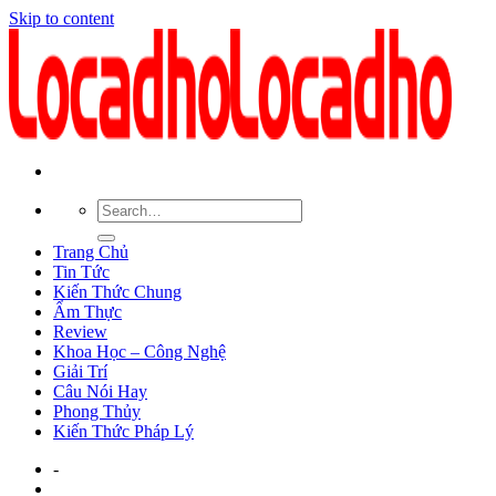
Skip to content
Trang Chủ
Tin Tức
Kiến Thức Chung
Ẩm Thực
Review
Khoa Học – Công Nghệ
Giải Trí
Câu Nói Hay
Phong Thủy
Kiến Thức Pháp Lý
-