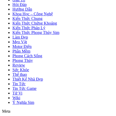
Hỏi Đáp
Hướng Dẫn
Khoa Học – Công Nghệ
Kiến Thức Chung
Kiến Thức Chứng Khoáng
Kiến Thức Pháp Lý
Kiến Thức Phong Thủy Sim
Làm Đẹp
Mẹo Vặt
Motor Điện
Phần Mềm
Phong Cách Sống
Phong Thủy
Review
Sức Khỏe
Thể thao
Thiết Kế Nhà Đẹp
Tin Tức
Tin Tức Game
Tử Vi
Wiki
Ý Nghĩa Sim
Meta