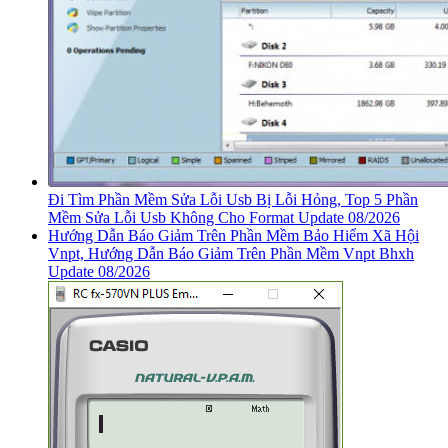
Đi Tìm Phần Mềm Sửa Lỗi Usb Bị Lỗi Hỏng, Top 5 Phần
Mềm Sửa Lỗi Usb Không Cho Format Update 08/2026
Hướng Dẫn Báo Giảm Trên Phần Mềm Bảo Hiểm Xã Hội
Vnpt, Hướng Dẫn Báo Giảm Trên Phần Mềm Vnpt Bhxh
Update 08/2026