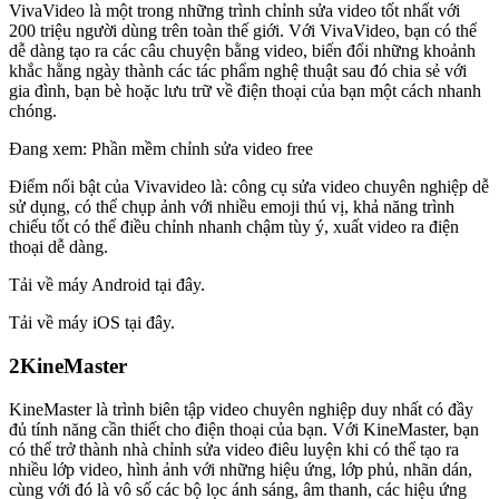
VivaVideo là một trong những trình chỉnh sửa video tốt nhất với
200 triệu người dùng trên toàn thế giới. Với VivaVideo, bạn có thể
dễ dàng tạo ra các câu chuyện bằng video, biến đổi những khoảnh
khắc hằng ngày thành các tác phẩm nghệ thuật sau đó chia sẻ với
gia đình, bạn bè hoặc lưu trữ về điện thoại của bạn một cách nhanh
chóng.
Đang xem: Phần mềm chỉnh sửa video free
Điểm nổi bật của Vivavideo là: công cụ sửa video chuyên nghiệp dễ
sử dụng, có thể chụp ảnh với nhiều emoji thú vị, khả năng trình
chiếu tốt có thể điều chỉnh nhanh chậm tùy ý, xuất video ra điện
thoại dễ dàng.
Tải về máy Android tại đây.
Tải về máy iOS tại đây.
2KineMaster
KineMaster là trình biên tập video chuyên nghiệp duy nhất có đầy
đủ tính năng cần thiết cho điện thoại của bạn. Với KineMaster, bạn
có thể trở thành nhà chỉnh sửa video điêu luyện khi có thể tạo ra
nhiều lớp video, hình ảnh với những hiệu ứng, lớp phủ, nhãn dán,
cùng với đó là vô số các bộ lọc ánh sáng, âm thanh, các hiệu ứng