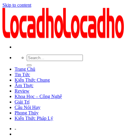
Skip to content
Trang Chủ
Tin Tức
Kiến Thức Chung
Ẩm Thực
Review
Khoa Học – Công Nghệ
Giải Trí
Câu Nói Hay
Phong Thủy
Kiến Thức Pháp Lý
-