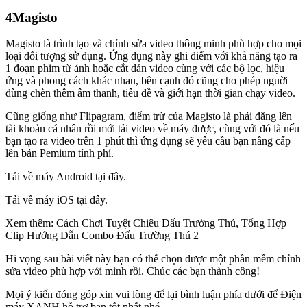
4Magisto
Magisto là trình tạo và chỉnh sửa video thông minh phù hợp cho mọi
loại đối tượng sử dụng. Ứng dụng này ghi điểm với khả năng tạo ra
1 đoạn phim từ ảnh hoặc cắt dán video cùng với các bộ lọc, hiệu
ứng và phong cách khác nhau, bên cạnh đó cũng cho phép nguời
dùng chèn thêm âm thanh, tiêu đề và giới hạn thời gian chạy video.
Cũng giống như Flipagram, điểm trừ của Magisto là phải đăng lên
tài khoản cá nhân rồi mới tải video về máy được, cùng với đó là nếu
bạn tạo ra video trên 1 phút thì ứng dụng sẽ yêu cầu bạn nâng cấp
lên bản Pemium tính phí.
Tải về máy Android tại đây.
Tải về máy iOS tại đây.
Xem thêm: Cách Chơi Tuyệt Chiêu Đấu Trường Thú, Tổng Hợp
Clip Hướng Dẫn Combo Đấu Trường Thú 2
Hi vọng sau bài viết này bạn có thể chọn được một phần mềm chỉnh
sửa video phù hợp với mình rồi. Chúc các bạn thành công!
Mọi ý kiến đóng góp xin vui lòng để lại bình luận phía dưới để Điện
máy XANH hỗ trợ bạn tốt nhất nhé.