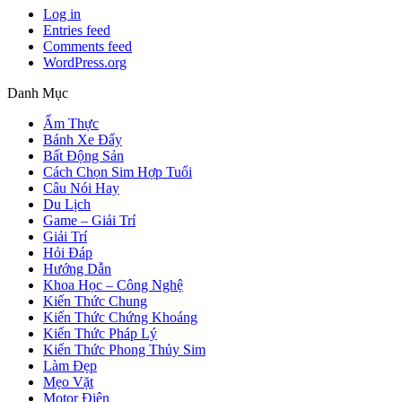
Log in
Entries feed
Comments feed
WordPress.org
Danh Mục
Ẩm Thực
Bánh Xe Đẩy
Bất Động Sản
Cách Chọn Sim Hợp Tuổi
Câu Nói Hay
Du Lịch
Game – Giải Trí
Giải Trí
Hỏi Đáp
Hướng Dẫn
Khoa Học – Công Nghệ
Kiến Thức Chung
Kiến Thức Chứng Khoáng
Kiến Thức Pháp Lý
Kiến Thức Phong Thủy Sim
Làm Đẹp
Mẹo Vặt
Motor Điện