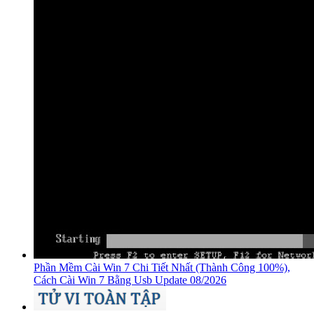
Phần Mềm Cài Win 7 Chi Tiết Nhất (Thành Công 100%),
Cách Cài Win 7 Bằng Usb Update 08/2026