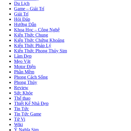
Du Lịch
Game – Giải Trí
Giải Trí
Hỏi Đáp
Hướng Dẫn
Khoa Học – Công Nghệ
Kiến Thức Chung
Kiến Thức Chứng Khoáng
Kiến Thức Pháp Lý
Kiến Thức Phong Thủy Sim
Làm Đẹp
Mẹo Vặt
Motor Điện
Phần Mềm
Phong Cách Sống
Phong Thủy
Review
Sức Khỏe
Thể thao
Thiết Kế Nhà Đẹp
Tin Tức
Tin Tức Game
Tử Vi
Wiki
Ý Nghĩa Sim