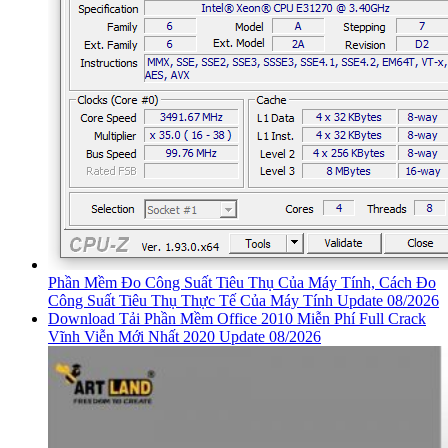
Phần Mềm Đo Công Suất Tiêu Thụ Của Máy Tính, Cách Đo
Công Suất Tiêu Thụ Thực Tế Của Máy Tính Update 08/2026
Download Tải Phần Mềm Office 2010 Miễn Phí Full Crack
Vĩnh Viễn Mới Nhất 2020 Update 08/2026