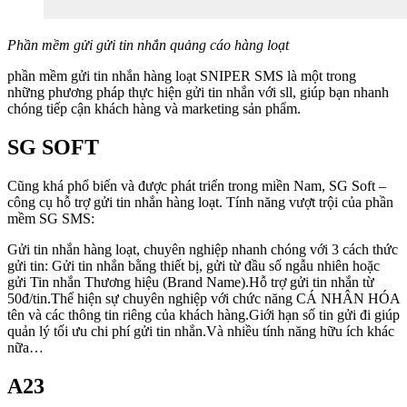
Phần mềm gửi gửi tin nhắn quảng cáo hàng loạt
phần mềm gửi tin nhắn hàng loạt SNIPER SMS là một trong
những phương pháp thực hiện gửi tin nhắn với sll, giúp bạn nhanh
chóng tiếp cận khách hàng và marketing sản phẩm.
SG SOFT
Cũng khá phổ biến và được phát triển trong miền Nam, SG Soft –
công cụ hỗ trợ gửi tin nhắn hàng loạt. Tính năng vượt trội của phần
mềm SG SMS:
Gửi tin nhắn hàng loạt, chuyên nghiệp nhanh chóng với 3 cách thức
gửi tin: Gửi tin nhắn bằng thiết bị, gửi từ đầu số ngẫu nhiên hoặc
gửi Tin nhắn Thương hiệu (Brand Name).Hỗ trợ gửi tin nhắn từ
50đ/tin.Thể hiện sự chuyên nghiệp với chức năng CÁ NHÂN HÓA
tên và các thông tin riêng của khách hàng.Giới hạn số tin gửi đi giúp
quản lý tối ưu chi phí gửi tin nhắn.Và nhiều tính năng hữu ích khác
nữa…
A23