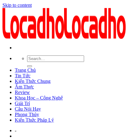
Skip to content
Trang Chủ
Tin Tức
Kiến Thức Chung
Ẩm Thực
Review
Khoa Học – Công Nghệ
Giải Trí
Câu Nói Hay
Phong Thủy
Kiến Thức Pháp Lý
-