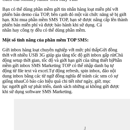
Bạn có thể dùng phần mềm gửi tin nhắn hàng loạt miễn phí với
phiên bản demo của TOP, bên cạnh đó một vài chức năng sẽ bị giới
hạn. Khi mua phần mềm SMS TOP, bạn sẽ được nâng cấp lên thành
phiên bản miễn phí và được bảo hành khi sử dụng. Cá
nhân hay công ty đều có thể dùng phần mềm.
Một số tính năng của phần mềm TOP SMS:
Gửi inbox hàng loạt chuyên nghiệp với mức phí thấpGửi đồng
thời với nhiều USB 3G giúp gia tăng tốc độ gửi inbox gấp rútChủ
động setup thời gian, tốc độ và giới hạn gửi của từng thiết bịPhần
mềm gửi inbox SMS Marketing TOP có thể nhập danh bạ tự
động từ file text và excel.Tự động refresh, spin inbox, đảo nội
dung inbox bằng các từ ngữ đồng nghĩa để tránh các sms có sự
giống nhauCó báo cáo hiệu quả chi tiết như ngày, giờ, mục
lục người gửi sự phát triển, danh sách những ai không gửi được
khi sử dụng software SMS Marketing.