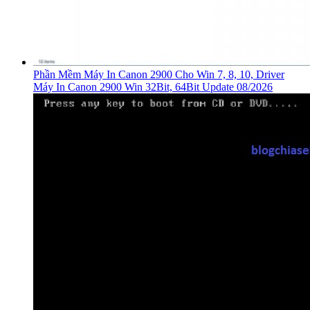
Phần Mềm Máy In Canon 2900 Cho Win 7, 8, 10, Driver
Máy In Canon 2900 Win 32Bit, 64Bit Update 08/2026