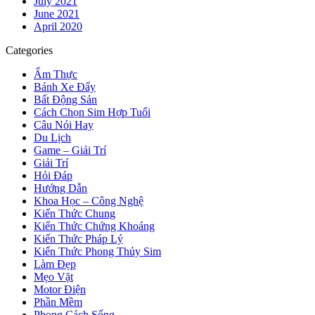
July 2021
June 2021
April 2020
Categories
Ẩm Thực
Bánh Xe Đẩy
Bất Động Sản
Cách Chọn Sim Hợp Tuổi
Câu Nói Hay
Du Lịch
Game – Giải Trí
Giải Trí
Hỏi Đáp
Hướng Dẫn
Khoa Học – Công Nghệ
Kiến Thức Chung
Kiến Thức Chứng Khoáng
Kiến Thức Pháp Lý
Kiến Thức Phong Thủy Sim
Làm Đẹp
Mẹo Vặt
Motor Điện
Phần Mềm
Phong Cách Sống