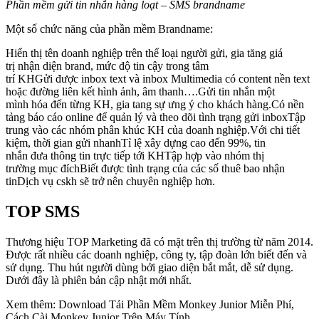
Phần mềm gửi tin nhắn hàng loạt – SMS brandname
Một số chức năng của phần mềm Brandname:
Hiển thị tên doanh nghiệp trên thể loại người gửi, gia tăng giá
trị nhận diện brand, mức độ tin cậy trong tâm
trí KHGửi được inbox text và inbox Multimedia có content nền text
hoặc đường liên kết hình ảnh, âm thanh….Gửi tin nhắn một
mình hóa đến từng KH, gia tang sự ưng ý cho khách hàng.Có nền
tảng báo cáo online để quản lý và theo dõi tình trạng gửi inboxTập
trung vào các nhóm phân khúc KH của doanh nghiệp.Với chi tiết
kiệm, thời gian gửi nhanhTỉ lệ xây dựng cao đến 99%, tin
nhắn đưa thông tin trực tiếp tới KHTập hợp vào nhóm thị
trường mục đíchBiết được tình trạng của các số thuê bao nhận
tinDịch vụ cskh sẽ trở nên chuyên nghiệp hơn.
TOP SMS
Thương hiệu TOP Marketing đã có mặt trên thị trường từ năm 2014.
Được rất nhiều các doanh nghiệp, công ty, tập đoàn lớn biết đến và
sử dụng. Thu hút người dùng bởi giao diện bắt mắt, dễ sử dụng.
Dưới đây là phiên bản cập nhật mới nhất.
Xem thêm: Download Tải Phần Mềm Monkey Junior Miễn Phí,
Cách Cài Monkey Junior Trên Máy Tính