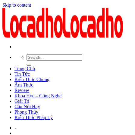
Skip to content
Trang Chủ
Tin Tức
Kiến Thức Chung
Ẩm Thực
Review
Khoa Học – Công Nghệ
Giải Trí
Câu Nói Hay
Phong Thủy
Kiến Thức Pháp Lý
-