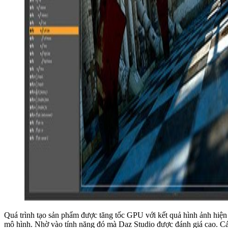
Quá trình tạo sản phẩm được tăng tốc GPU với kết quả hình ảnh hiệ
mô hình. Nhờ vào tính năng đó mà Daz Studio được đánh giá cao. C