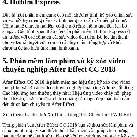
4. Hitfilm Express
Đây là một phần mềm cung cấp một chương trình kỹ xảo chỉnh sửa
video hứa hẹn mang đến các tính năng cao cấp và miễn phí như:
Công nghệ chuyên nghiệp, có thể mở rộng thông qua tiện ích bổ
sung… Các trình soạn thảo của của phần mềm Hitfilm Express rất
ấn tượng với các công cụ cắt sửa video tiên tiến. Bộ lọc âm thanh
cho video rất tuyệt vời, còn có các tùy chỉnh tổng hợp và khóa
chroma để tạo hiệu ứng màn hình xanh.
5. Phần mềm làm phim và kỹ xảo video
chuyên nghiệp After Effect CC 2018
After Effect CC 2018 là phần mềm tạo hiệu ứng kỹ xảo cho video
làm phim và kỹ xảo video chuyên nghiệp của hãng Adobe nổi tiếng.
Các hiệu ứng bạn thường thấy như: Hiệu ứng video cháy nổ, phép
thuật kỳ ảo, hoặc các đoạn intro quảng cáo logo đẹp mắt, hấp dẫn
đều được làm chủ yếu từ After Effect.
Xem thêm: Cách Chơi Xạ Thủ – Trong Tốc Chiến Lmht Wild Rift
Trong phiên bản After Effect CC 2018 bạn sẽ thỏa sức làm phim và
sáng tạo những kỹ xảo thích thú. Phần mềm còn giúp cho những
bạn trẻ đam mê chỉnh sửa video sẽ kết hợp sử dụng cùng các kỹ xảo