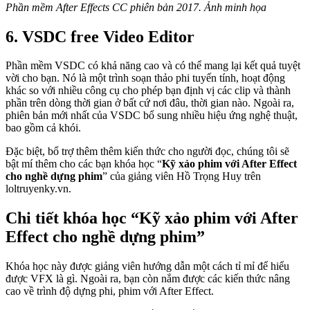
Phần mềm After Effects CC phiên bản 2017. Ảnh minh họa
6. VSDC free Video Editor
Phần mềm VSDC có khả năng cao và có thể mang lại kết quả tuyệt
vời cho bạn. Nó là một trình soạn thảo phi tuyến tính, hoạt động
khác so với nhiều công cụ cho phép bạn định vị các clip và thành
phần trên dòng thời gian ở bất cứ nơi đâu, thời gian nào. Ngoài ra,
phiên bản mới nhất của VSDC bổ sung nhiều hiệu ứng nghệ thuật,
bao gồm cả khói.
Đặc biệt, bổ trợ thêm thêm kiến thức cho người đọc, chúng tôi sẽ
bật mí thêm cho các bạn khóa học “
Kỹ xảo phim với After Effect
cho nghề dựng phim
” của giảng viên Hồ Trọng Huy trên
loltruyenky.vn.
Chi tiết khóa học “Kỹ xảo phim với After
Effect cho nghề dựng phim”
Khóa học này được giảng viên hướng dẫn một cách tỉ mỉ để hiểu
được VFX là gì. Ngoài ra, bạn còn nắm được các kiến thức nâng
cao về trình độ dựng phi, phim với After Effect.