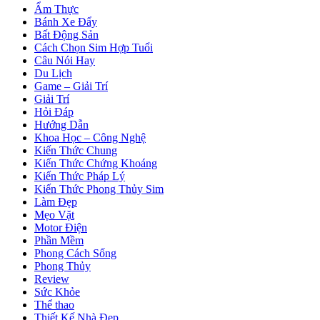
Ẩm Thực
Bánh Xe Đẩy
Bất Động Sản
Cách Chọn Sim Hợp Tuổi
Câu Nói Hay
Du Lịch
Game – Giải Trí
Giải Trí
Hỏi Đáp
Hướng Dẫn
Khoa Học – Công Nghệ
Kiến Thức Chung
Kiến Thức Chứng Khoáng
Kiến Thức Pháp Lý
Kiến Thức Phong Thủy Sim
Làm Đẹp
Mẹo Vặt
Motor Điện
Phần Mềm
Phong Cách Sống
Phong Thủy
Review
Sức Khỏe
Thể thao
Thiết Kế Nhà Đẹp