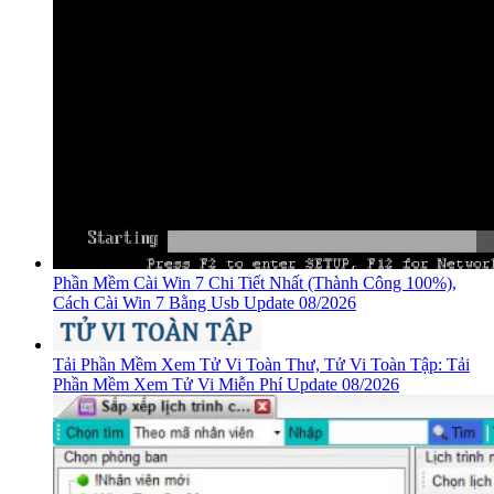
Phần Mềm Cài Win 7 Chi Tiết Nhất (Thành Công 100%),
Cách Cài Win 7 Bằng Usb Update 08/2026
Tải Phần Mềm Xem Tử Vi Toàn Thư, Tử Vi Toàn Tập: Tải
Phần Mềm Xem Tử Vi Miễn Phí Update 08/2026