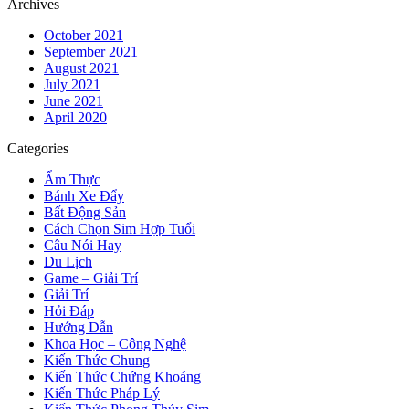
Archives
October 2021
September 2021
August 2021
July 2021
June 2021
April 2020
Categories
Ẩm Thực
Bánh Xe Đẩy
Bất Động Sản
Cách Chọn Sim Hợp Tuổi
Câu Nói Hay
Du Lịch
Game – Giải Trí
Giải Trí
Hỏi Đáp
Hướng Dẫn
Khoa Học – Công Nghệ
Kiến Thức Chung
Kiến Thức Chứng Khoáng
Kiến Thức Pháp Lý