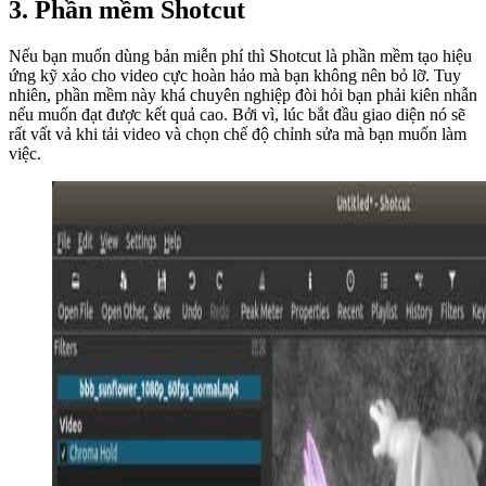
3. Phần mềm Shotcut
Nếu bạn muốn dùng bản miễn phí thì Shotcut là phần mềm tạo hiệu
ứng kỹ xảo cho video cực hoàn hảo mà bạn không nên bỏ lỡ. Tuy
nhiên, phần mềm này khá chuyên nghiệp đòi hỏi bạn phải kiên nhẫn
nếu muốn đạt được kết quả cao. Bởi vì, lúc bắt đầu giao diện nó sẽ
rất vất vả khi tải video và chọn chế độ chỉnh sửa mà bạn muốn làm
việc.