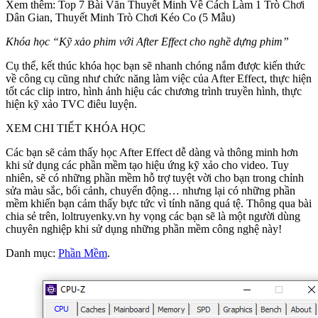
Xem thêm: Top 7 Bài Văn Thuyết Minh Về Cách Làm 1 Trò Chơi
Dân Gian, Thuyết Minh Trò Chơi Kéo Co (5 Mẫu)
Khóa học “Kỹ xảo phim với After Effect cho nghề dựng phim”
Cụ thể, kết thúc khóa học bạn sẽ nhanh chóng nắm được kiến thức
về công cụ cũng như chức năng làm việc của After Effect, thực hiện
tốt các clip intro, hình ảnh hiệu các chương trình truyền hình, thực
hiện kỹ xảo TVC điêu luyện.
XEM CHI TIẾT KHÓA HỌC
Các bạn sẽ cảm thấy học After Effect dễ dàng và thông minh hơn
khi sử dụng các phần mềm tạo hiệu ứng kỹ xảo cho video. Tuy
nhiên, sẽ có những phần mềm hỗ trợ tuyệt vời cho bạn trong chỉnh
sửa màu sắc, bối cảnh, chuyển động… nhưng lại có những phần
mềm khiến bạn cảm thấy bực tức vì tính năng quá tệ. Thông qua bài
chia sẻ trên, loltruyenky.vn hy vọng các bạn sẽ là một người dùng
chuyên nghiệp khi sử dụng những phần mềm công nghệ này!
Danh mục:
Phần Mềm
.