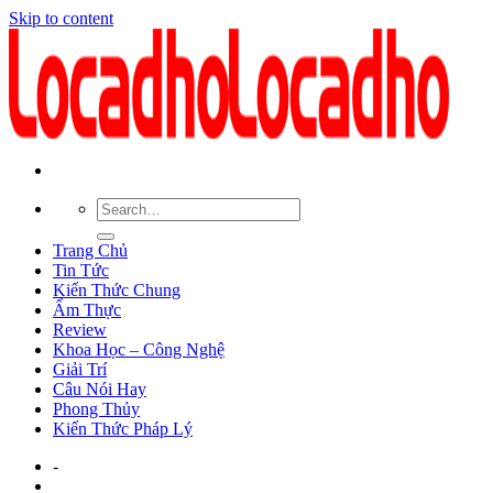
Skip to content
Trang Chủ
Tin Tức
Kiến Thức Chung
Ẩm Thực
Review
Khoa Học – Công Nghệ
Giải Trí
Câu Nói Hay
Phong Thủy
Kiến Thức Pháp Lý
-