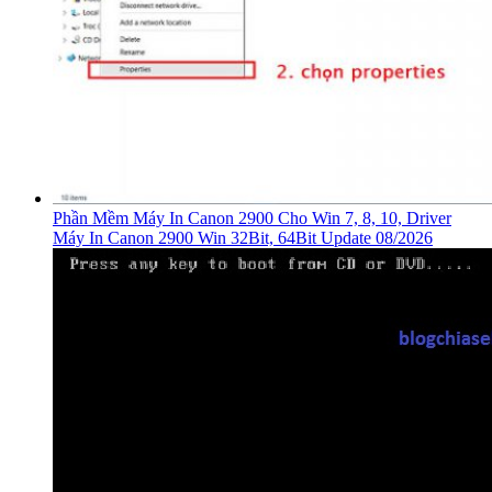
Phần Mềm Máy In Canon 2900 Cho Win 7, 8, 10, Driver
Máy In Canon 2900 Win 32Bit, 64Bit Update 08/2026