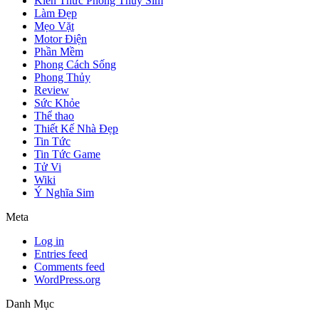
Kiến Thức Phong Thủy Sim
Làm Đẹp
Mẹo Vặt
Motor Điện
Phần Mềm
Phong Cách Sống
Phong Thủy
Review
Sức Khỏe
Thể thao
Thiết Kế Nhà Đẹp
Tin Tức
Tin Tức Game
Tử Vi
Wiki
Ý Nghĩa Sim
Meta
Log in
Entries feed
Comments feed
WordPress.org
Danh Mục