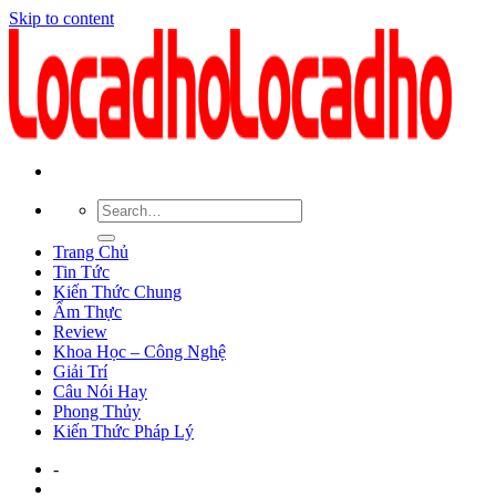
Skip to content
Trang Chủ
Tin Tức
Kiến Thức Chung
Ẩm Thực
Review
Khoa Học – Công Nghệ
Giải Trí
Câu Nói Hay
Phong Thủy
Kiến Thức Pháp Lý
-