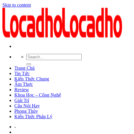
Skip to content
Trang Chủ
Tin Tức
Kiến Thức Chung
Ẩm Thực
Review
Khoa Học – Công Nghệ
Giải Trí
Câu Nói Hay
Phong Thủy
Kiến Thức Pháp Lý
-