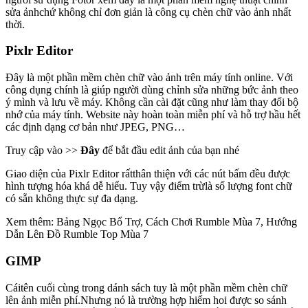
sửa ảnhchứ không chỉ đơn giản là công cụ chèn chữ vào ảnh nhất
thời.
Pixlr Editor
Đây là một phần mềm chèn chữ vào ảnh trên máy tính online. Với
công dụng chính là giúp người dùng chỉnh sửa những bức ảnh theo
ý mình và lưu về máy. Không cần cài đặt cũng như làm thay đổi bộ
nhớ của máy tính. Website này hoàn toàn miễn phí và hỗ trợ hầu hết
các định dạng cơ bản như JPEG, PNG…
Truy cập vào >>
Đây
để bắt đầu edit ảnh của bạn nhé
Giao diện của Pixlr Editor rấtthân thiện với các nút bấm đều được
hình tượng hóa khá dễ hiểu. Tuy vậy điểm trừlà số lượng font chữ
có sẵn không thực sự đa dạng.
Xem thêm: Bảng Ngọc Bổ Trợ, Cách Chơi Rumble Mùa 7, Hướng
Dẫn Lên Đồ Rumble Top Mùa 7
GIMP
Cáitên cuối cùng trong dánh sách tuy là một phần mềm chèn chữ
lên ảnh miễn phí.Nhưng nó là trường hợp hiếm hoi được so sánh