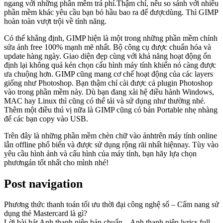
ngang với những phần mềm trả phí.Thậm chí, nếu so sánh với nhiều
phần mềm khác yêu cầu bạn bỏ hầu bao ra để đượcdùng. Thì GIMP
hoàn toàn vượt trội về tính năng.
Có thể khẳng định, GIMP hiện là một trong những phần mềm chỉnh
sửa ảnh free 100% mạnh mẽ nhất. Bộ công cụ được chuẩn hóa và
update hàng ngày. Giao diện đẹp cùng với khả năng hoạt động ổn
định lại không quá kén chọn cấu hình máy tính khiến nó càng được
ưa chuộng hơn. GIMP cũng mang cơ chế hoạt động của các layers
giống như Photoshop. Bạn thậm chí cài được cả plugin Photoshop
vào trong phần mềm này. Dù bạn đang xài hệ điều hành Windows,
MAC hay Linux thì cũng có thể tải và sử dụng như thường nhé.
Thêm một điều thú vị nữa là GIMP cũng có bản Portable nhẹ nhàng
để các bạn copy vào USB.
Trên đây là những phần mềm chèn chữ vào ảnhtrên máy tính online
lẫn offline phổ biến và được sử dụng rộng rãi nhất hiệnnay. Tùy vào
yêu cầu hình ảnh và cấu hình của máy tính, bạn hãy lựa chọn
phươngán tốt nhất cho mình nhé!
Post navigation
Phương thức thanh toán tối ưu thời đại công nghệ số – Cẩm nang sử
dụng thẻ Mastercard là gì?
Lời bài hát Anh thanh niên bản chuẩn – Anh thanh niên lyrics full