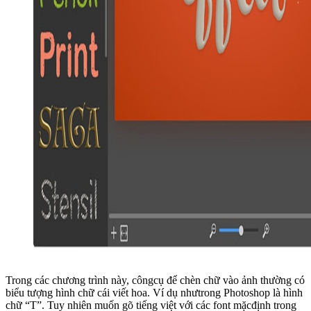
Trong các chương trình này, côngcụ để chèn chữ vào ảnh thường có
biểu tượng hình chữ cái viết hoa. Ví dụ nhưtrong Photoshop là hình
chữ “T”. Tuy nhiên muốn gõ tiếng việt với các font mặcđịnh trong