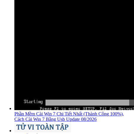
Phần Mềm Cài Win 7 Chi Tiết Nhất (Thành Công 100%),
Cách Cài Win 7 Bằng Usb Update 08/2026