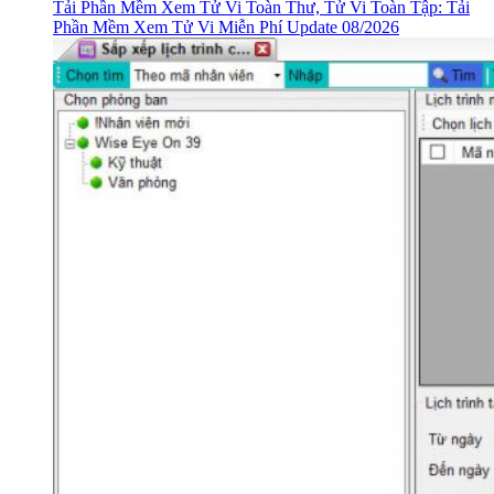
Tải Phần Mềm Xem Tử Vi Toàn Thư, Tử Vi Toàn Tập: Tải
Phần Mềm Xem Tử Vi Miễn Phí Update 08/2026