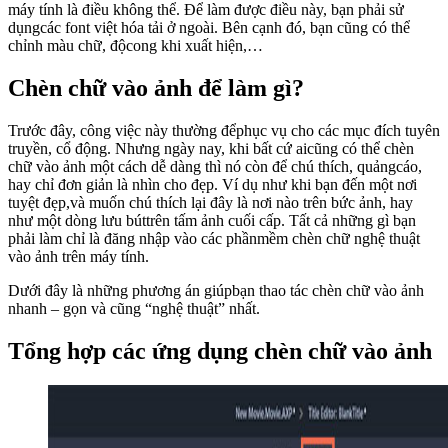
máy tính là điều không thể. Để làm được điều này, bạn phải sử
dụngcác font việt hóa tải ở ngoài. Bên cạnh đó, bạn cũng có thể
chỉnh màu chữ, độcong khi xuất hiện,…
Chèn chữ vào ảnh để làm gì?
Trước đây, công việc này thường đểphục vụ cho các mục đích tuyên
truyền, cổ động. Nhưng ngày nay, khi bất cứ aicũng có thể chèn
chữ vào ảnh một cách dễ dàng thì nó còn để chú thích, quảngcáo,
hay chỉ đơn giản là nhìn cho đẹp. Ví dụ như khi bạn đến một nơi
tuyệt đẹp,và muốn chú thích lại đây là nơi nào trên bức ảnh, hay
như một dòng lưu búttrên tấm ảnh cuối cấp. Tất cả những gì bạn
phải làm chỉ là đăng nhập vào các phầnmềm chèn chữ nghệ thuật
vào ảnh trên máy tính.
Dưới đây là những phương án giúpbạn thao tác chèn chữ vào ảnh
nhanh – gọn và cũng “nghệ thuật” nhất.
Tổng hợp các ứng dụng chèn chữ vào ảnh