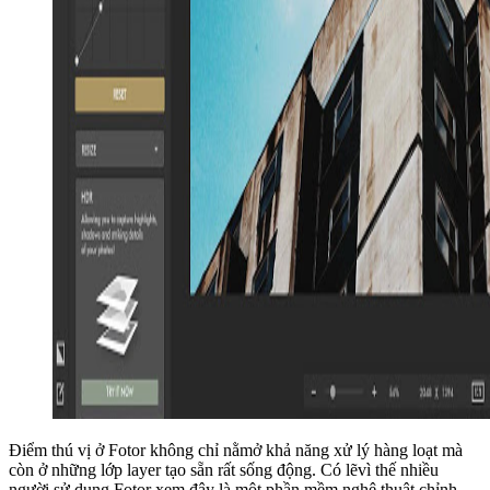
Điểm thú vị ở Fotor không chỉ nằmở khả năng xử lý hàng loạt mà
còn ở những lớp layer tạo sẵn rất sống động. Có lẽvì thế nhiều
người sử dụng Fotor xem đây là một phần mềm nghệ thuật chỉnh