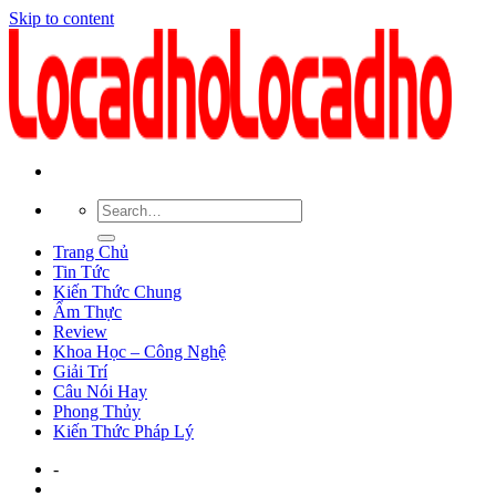
Skip to content
Trang Chủ
Tin Tức
Kiến Thức Chung
Ẩm Thực
Review
Khoa Học – Công Nghệ
Giải Trí
Câu Nói Hay
Phong Thủy
Kiến Thức Pháp Lý
-