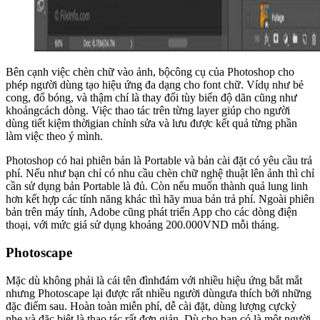
Bên cạnh việc chèn chữ vào ảnh, bộcông cụ của Photoshop cho
phép người dùng tạo hiệu ứng đa dạng cho font chữ. Vídụ như bẻ
cong, đổ bóng, và thậm chí là thay đổi tùy biến độ dãn cũng như
khoảngcách dòng. Việc thao tác trên từng layer giúp cho người
dùng tiết kiệm thờigian chỉnh sửa và lưu được kết quả từng phần
làm việc theo ý mình.
Photoshop có hai phiên bản là Portable và bản cài đặt có yêu cầu trả
phí. Nếu như bạn chỉ có nhu cầu chèn chữ nghệ thuật lên ảnh thì chỉ
cần sử dụng bản Portable là đủ. Còn nếu muốn thành quả lung linh
hơn kết hợp các tính năng khác thì hãy mua bản trả phí. Ngoài phiên
bản trên máy tính, Adobe cũng phát triển App cho các dòng điện
thoại, với mức giá sử dụng khoảng 200.000VND mỗi tháng.
Photoscape
Mặc dù không phải là cái tên đìnhđám với nhiều hiệu ứng bắt mắt
nhưng Photoscape lại được rất nhiều người dùngưa thích bởi những
đặc điểm sau. Hoàn toàn miễn phí, dễ cài đặt, dùng lượng cựckỳ
nhẹ và đặc biệt là thao tác rất đơn giản. Dù cho bạn có là một người