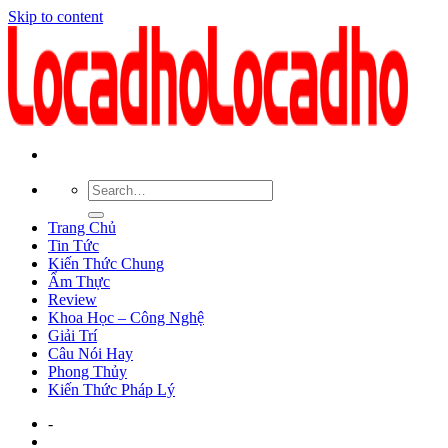
Skip to content
Trang Chủ
Tin Tức
Kiến Thức Chung
Ẩm Thực
Review
Khoa Học – Công Nghệ
Giải Trí
Câu Nói Hay
Phong Thủy
Kiến Thức Pháp Lý
-