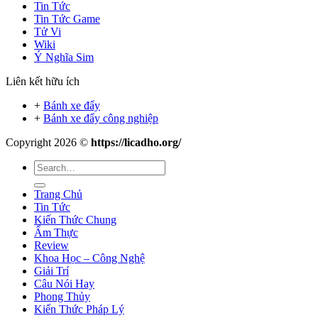
Tin Tức
Tin Tức Game
Tử Vi
Wiki
Ý Nghĩa Sim
Liên kết hữu ích
+
Bánh xe đẩy
+
Bánh xe đẩy công nghiệp
Copyright 2026 ©
https://licadho.org/
Trang Chủ
Tin Tức
Kiến Thức Chung
Ẩm Thực
Review
Khoa Học – Công Nghệ
Giải Trí
Câu Nói Hay
Phong Thủy
Kiến Thức Pháp Lý