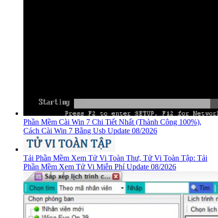
Phần Mềm Cài Win 7 Chi Tiết Nhất (Thành Công 100%),
Cách Cài Win 7 Bằng Usb Update 08/2026
Tải Phần Mềm Xem Tử Vi Toàn Thư, Tử Vi Toàn Tập: Tải
Phần Mềm Xem Tử Vi Miễn Phí Update 08/2026