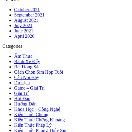
October 2021
September 2021
August 2021
July 2021
June 2021
April 2020
Categories
Ẩm Thực
Bánh Xe Đẩy
Bất Động Sản
Cách Chọn Sim Hợp Tuổi
Câu Nói Hay
Du Lịch
Game – Giải Trí
Giải Trí
Hỏi Đáp
Hướng Dẫn
Khoa Học – Công Nghệ
Kiến Thức Chung
Kiến Thức Chứng Khoáng
Kiến Thức Pháp Lý
Kiến Thức Phong Thủy Sim