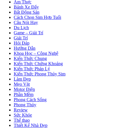
Ẩm Thực
Bánh Xe Đẩy
Bất Động Sản
Cách Chọn Sim Hợp Tuổi
Câu Nói Hay
Du Lịch
Game – Giải Trí
Giải Trí
Hỏi Đáp
Hướng Dẫn
Khoa Học – Công Nghệ
Kiến Thức Chung
Kiến Thức Chứng Khoáng
Kiến Thức Pháp Lý
Kiến Thức Phong Thủy Sim
Làm Đẹp
Mẹo Vặt
Motor Điện
Phần Mềm
Phong Cách Sống
Phong Thủy
Review
Sức Khỏe
Thể thao
Thiết Kế Nhà Đẹp