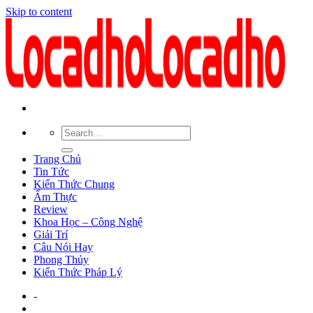
Skip to content
Trang Chủ
Tin Tức
Kiến Thức Chung
Ẩm Thực
Review
Khoa Học – Công Nghệ
Giải Trí
Câu Nói Hay
Phong Thủy
Kiến Thức Pháp Lý
-