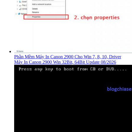
Phần Mềm Máy In Canon 2900 Cho Win 7, 8, 10, Driver
Máy In Canon 2900 Win 32Bit, 64Bit Update 08/2026