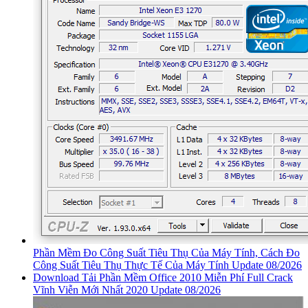
Phần Mềm Đo Công Suất Tiêu Thụ Của Máy Tính, Cách Đo
Công Suất Tiêu Thụ Thực Tế Của Máy Tính Update 08/2026
Download Tải Phần Mềm Office 2010 Miễn Phí Full Crack
Vĩnh Viễn Mới Nhất 2020 Update 08/2026