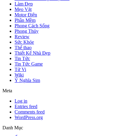
Làm Đẹp
Mẹo Vặt
Motor Điện
Phần Mềm
Phong Cách Sống
Phong Thủy
Review
Sức Khỏe
Thể thao
Thiết Kế Nhà Đẹp
Tin Tức
Tin Tức Game
Tử Vi
Wiki
Ý Nghĩa Sim
Meta
Log in
Entries feed
Comments feed
WordPress.org
Danh Mục