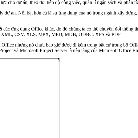
 lực cho dự án, theo dõi tiến độ công việc, quản lí ngân sách và phân t
lý dự án. Nổi bật hơn cả là sự ứng dụng của nó trong ngành xây dựng, n
ết các ứng dụng Office khác, do đó chúng ta có thể chuyển đổi thông 
, MPP, XML, CSV, XLS, MPX, MPD, MDB, ODBC, XPS và PDF
Office nhưng nó chưa bao giờ được đi kèm trong bất cứ trong bộ Office
Project và Microsoft Project Server là nền tảng của Microsoft Office E