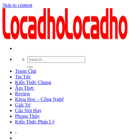
Skip to content
Trang Chủ
Tin Tức
Kiến Thức Chung
Ẩm Thực
Review
Khoa Học – Công Nghệ
Giải Trí
Câu Nói Hay
Phong Thủy
Kiến Thức Pháp Lý
-