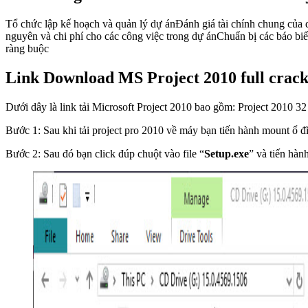
Tổ chức lập kế hoạch và quản lý dự ánĐánh giá tài chính chung của d
nguyên và chi phí cho các công việc trong dự ánChuẩn bị các báo bi
ràng buộc
Link Download MS Project 2010 full crac
Dưới dây là link tải Microsoft Project 2010 bao gồm: Project 2010 32 
Bước 1: Sau khi tải project pro 2010 về máy bạn tiến hành mount ổ đĩ
Bước 2: Sau đó bạn click đúp chuột vào file “
Setup.exe
” và tiến hàn