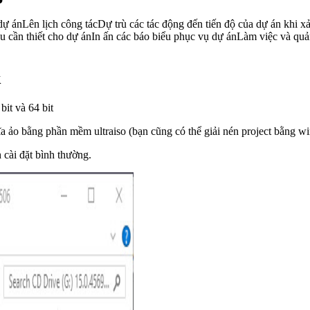
ự ánLên lịch công tácDự trù các tác động đến tiến độ của dự án khi xả
ểu cần thiết cho dự ánIn ấn các báo biểu phục vụ dự ánLàm việc và quả
k
bit và 64 bit
a ảo bằng phần mềm ultraiso (bạn cũng có thể giải nén project bằng wi
h cài đặt bình thường.