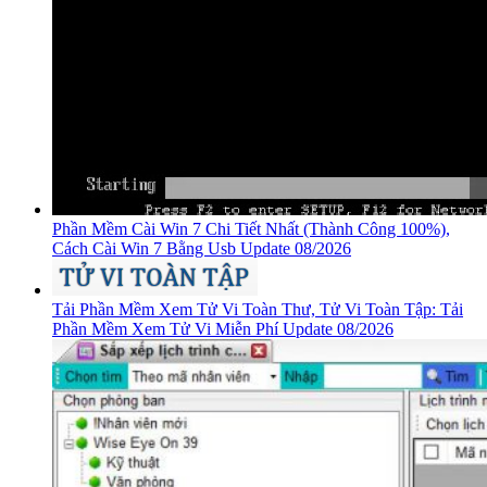
Phần Mềm Cài Win 7 Chi Tiết Nhất (Thành Công 100%),
Cách Cài Win 7 Bằng Usb Update 08/2026
Tải Phần Mềm Xem Tử Vi Toàn Thư, Tử Vi Toàn Tập: Tải
Phần Mềm Xem Tử Vi Miễn Phí Update 08/2026