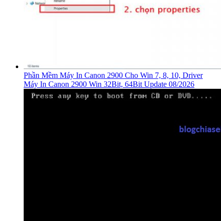
Phần Mềm Máy In Canon 2900 Cho Win 7, 8, 10, Driver
Máy In Canon 2900 Win 32Bit, 64Bit Update 08/2026