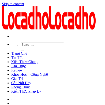
Skip to content
Trang Chủ
Tin Tức
Kiến Thức Chung
Ẩm Thực
Review
Khoa Học – Công Nghệ
Giải Trí
Câu Nói Hay
Phong Thủy
Kiến Thức Pháp Lý
-