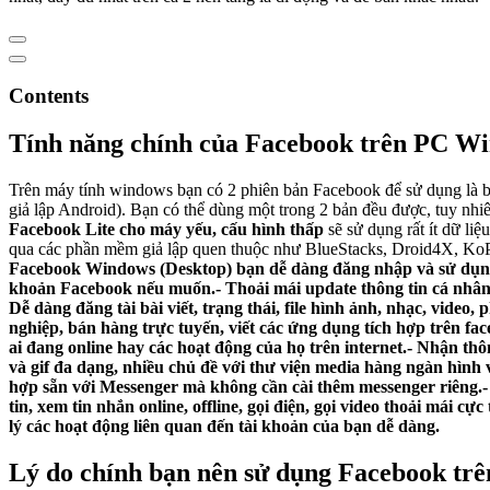
Contents
Tính năng chính của Facebook trên PC Win
Trên máy tính windows bạn có 2 phiên bản Facebook để sử dụng là 
giả lập Android). Bạn có thể dùng một trong 2 bản đều được, tuy nhiê
Facebook Lite cho máy yếu, cấu hình thấp
sẽ sử dụng rất ít dữ li
qua các phần mềm giả lập quen thuộc như BlueStacks, Droid4X, KoP
Facebook Windows (Desktop) bạn dễ dàng đăng nhập và sử dụng F
khoản Facebook nếu muốn.- Thoải mái update thông tin cá nhân n
Dễ dàng đăng tài bài viết, trạng thái, file hình ảnh, nhạc, video
nghiệp, bán hàng trực tuyến, viết các ứng dụng tích hợp trên fac
ai đang online hay các hoạt động của họ trên internet.- Nhận thôn
và gif đa dạng, nhiều chủ đề với thư viện media hàng ngàn hình 
hợp sẵn với Messenger mà không cần cài thêm messenger riêng.-
tin, xem tin nhắn online, offline, gọi điện, gọi video thoải mái 
lý các hoạt động liên quan đến tài khoản của bạn dễ dàng.
Lý do chính bạn nên sử dụng Facebook trê