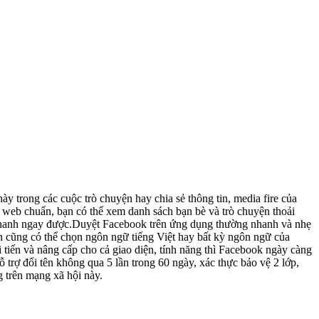
ày trong các cuộc trò chuyện hay chia sẻ thông tin, media fire của
 web chuẩn, bạn có thể xem danh sách bạn bè và trò chuyện thoải
ời nhanh ngay được.Duyệt Facebook trên ứng dụng thường nhanh và nhẹ
ạn cũng có thể chọn ngôn ngữ tiếng Việt hay bất kỳ ngôn ngữ của
 tiến và nâng cấp cho cả giao diện, tính năng thì Facebook ngày càng
trợ đổi tên không qua 5 lần trong 60 ngày, xác thực bảo vệ 2 lớp,
g trên mạng xã hội này.