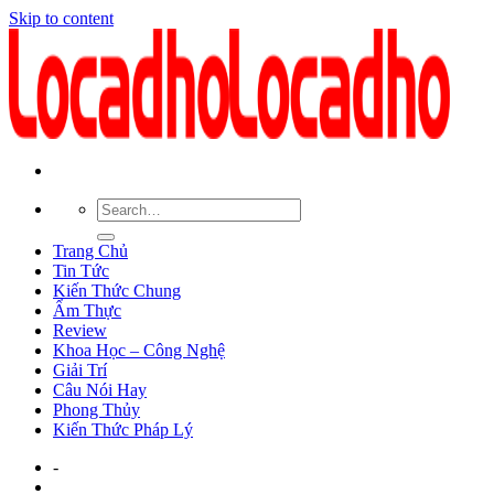
Skip to content
Trang Chủ
Tin Tức
Kiến Thức Chung
Ẩm Thực
Review
Khoa Học – Công Nghệ
Giải Trí
Câu Nói Hay
Phong Thủy
Kiến Thức Pháp Lý
-