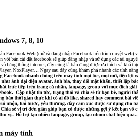
dows 7, 8, 10
bản Facebook Web (mở và đăng nhập Facebook trên trình duyệt web) 
n với bản cài đặt facebook sẽ giúp đăng nhập và sử dụng các tài nguyê
ệu và băng thông internet, đây cũng là bản đang được ưa thích và khá 
layer, NoxPlayer… Ngay sau đây cùng khám phá nhanh các tính năng 
acebook nhanh chóng trên máy tính mọi lúc, mọi nơi, tiện lợi và
hư ảnh đại diện avatar, ảnh bìa, thay đổi mật khẩu, thiết lập bả
, phát trực tiếp trên trang cá nhân, fanpage, group với mục đích g
ebook.- Cập nhật tin tức, trạng thái và chia sẻ từ bạn bè, người t
g báo thời gian thực khi có ai đó like, shared hay comment bài viế
vui nhộn, hài hước, yêu thương, đầy cảm xúc được sử dụng cho bài
 Chia sẻ vị trí đơn giản giúp bạn có được những gợi ý kết bạn v
cực thú vị.- Hỗ trợ tạo nhiều fanpage, group, tạo nhóm chát hiệu q
n máy tính