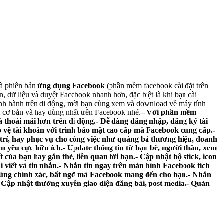
và phiên bản
ứng dụng Facebook
(phần mềm facebook cài đặt trên
n, dữ liệu và duyệt Facebook nhanh hơn, đặc biệt là khi bạn cài
thịnh hành trên di động, mời bạn cùng xem và download về máy tính
cơ bản và hay dùng nhất trên Facebook nhé.
– Với phần mềm
 thoải mái hơn trên di động.- Dễ dàng đăng nhập, đăng ký tài
o vệ tài khoản với trình bảo mật cao cấp mà Facebook cung cấp.-
iải trí, hay phục vụ cho công việc như quảng bá thương hiệu, doanh
hân yêu cực hữu ích.- Update thông tin từ bạn bè, người thân, xem
t của bạn hay gắn thẻ, liên quan tới bạn.- Cập nhật bộ stick, icon
 viết và tin nhắn.- Nhắn tin ngay trên màn hình Facebook tích
ô cùng chính xác, bất ngờ mà Facebook mang đến cho bạn.- Nhắn
uả.- Cập nhật thường xuyên giao diện đăng bài, post media.- Quản