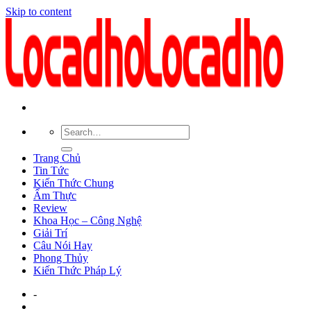
Skip to content
Trang Chủ
Tin Tức
Kiến Thức Chung
Ẩm Thực
Review
Khoa Học – Công Nghệ
Giải Trí
Câu Nói Hay
Phong Thủy
Kiến Thức Pháp Lý
-