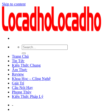
Skip to content
Trang Chủ
Tin Tức
Kiến Thức Chung
Ẩm Thực
Review
Khoa Học – Công Nghệ
Giải Trí
Câu Nói Hay
Phong Thủy
Kiến Thức Pháp Lý
-