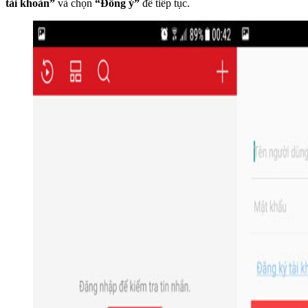
tài khoản”
và chọn
“Đồng ý”
để tiếp tục.