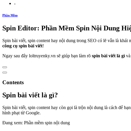
-
Phần Mềm
Spin Editor: Phần Mềm Spin Nội Dung Hiệ
Spin bài viết, spin content hay nội dung trong SEO có lẽ vẫn là khái
công cụ spin bài viết
!
Ngay sau đây loltruyenky.vn sẽ giúp bạn làm rõ
spin bài viết là gì
và 
Contents
Spin bài viết là gì?
Spin bài viết, spin content hay còn gọi là trộn nội dung là cách để bạ
hình phạt từ Google.
Đang xem: Phần mềm spin nội dung