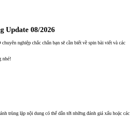
ng Update 08/2026
 chuyên nghiệp chắc chắn bạn sẽ cần biết về spin bài viết và các
g nhé!
 tránh trùng lặp nội dung có thể dẫn tới những đánh giá xấu hoặc các