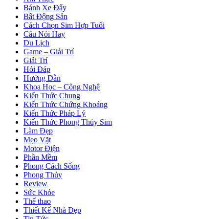
Bánh Xe Đẩy
Bất Động Sản
Cách Chọn Sim Hợp Tuổi
Câu Nói Hay
Du Lịch
Game – Giải Trí
Giải Trí
Hỏi Đáp
Hướng Dẫn
Khoa Học – Công Nghệ
Kiến Thức Chung
Kiến Thức Chứng Khoáng
Kiến Thức Pháp Lý
Kiến Thức Phong Thủy Sim
Làm Đẹp
Mẹo Vặt
Motor Điện
Phần Mềm
Phong Cách Sống
Phong Thủy
Review
Sức Khỏe
Thể thao
Thiết Kế Nhà Đẹp
Tin Tức