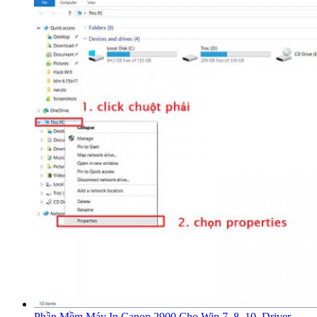
Phần Mềm Máy In Canon 2900 Cho Win 7, 8, 10, Driver