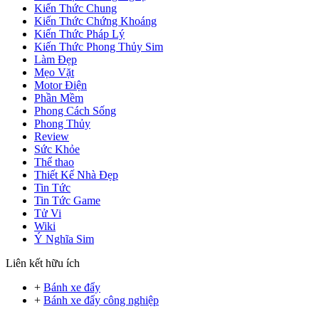
Kiến Thức Chung
Kiến Thức Chứng Khoáng
Kiến Thức Pháp Lý
Kiến Thức Phong Thủy Sim
Làm Đẹp
Mẹo Vặt
Motor Điện
Phần Mềm
Phong Cách Sống
Phong Thủy
Review
Sức Khỏe
Thể thao
Thiết Kế Nhà Đẹp
Tin Tức
Tin Tức Game
Tử Vi
Wiki
Ý Nghĩa Sim
Liên kết hữu ích
+
Bánh xe đẩy
+
Bánh xe đẩy công nghiệp