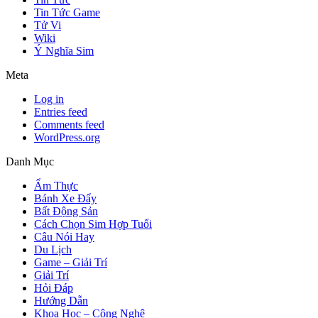
Tin Tức Game
Tử Vi
Wiki
Ý Nghĩa Sim
Meta
Log in
Entries feed
Comments feed
WordPress.org
Danh Mục
Ẩm Thực
Bánh Xe Đẩy
Bất Động Sản
Cách Chọn Sim Hợp Tuổi
Câu Nói Hay
Du Lịch
Game – Giải Trí
Giải Trí
Hỏi Đáp
Hướng Dẫn
Khoa Học – Công Nghệ