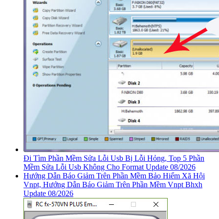
Đi Tìm Phần Mềm Sửa Lỗi Usb Bị Lỗi Hỏng, Top 5 Phần
Mềm Sửa Lỗi Usb Không Cho Format Update 08/2026
Hướng Dẫn Báo Giảm Trên Phần Mềm Bảo Hiểm Xã Hội
Vnpt, Hướng Dẫn Báo Giảm Trên Phần Mềm Vnpt Bhxh
Update 08/2026