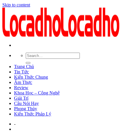
Skip to content
Trang Chủ
Tin Tức
Kiến Thức Chung
Ẩm Thực
Review
Khoa Học – Công Nghệ
Giải Trí
Câu Nói Hay
Phong Thủy
Kiến Thức Pháp Lý
-