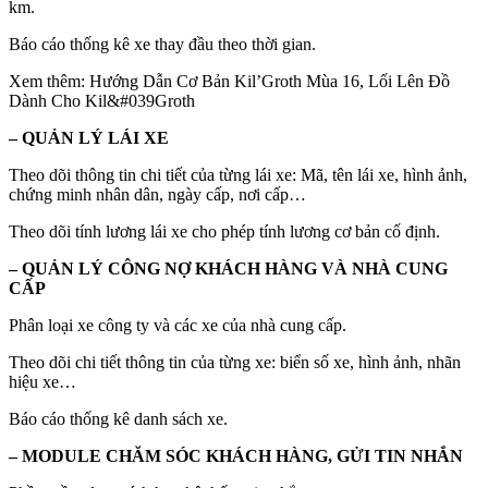
km.
Báo cáo thống kê xe thay đầu theo thời gian.
Xem thêm: Hướng Dẫn Cơ Bản Kil’Groth Mùa 16, Lối Lên Đồ
Dành Cho Kil&#039Groth
– QUẢN LÝ LÁI XE
Theo dõi thông tin chi tiết của từng lái xe: Mã, tên lái xe, hình ảnh,
chứng minh nhân dân, ngày cấp, nơi cấp…
Theo dõi tính lương lái xe cho phép tính lương cơ bản cố định.
– QUẢN LÝ CÔNG NỢ KHÁCH HÀNG VÀ NHÀ CUNG
CẤP
Phân loại xe công ty và các xe của nhà cung cấp.
Theo dõi chi tiết thông tin của từng xe: biển số xe, hình ảnh, nhãn
hiệu xe…
Báo cáo thống kê danh sách xe.
– MODULE CHĂM SÓC KHÁCH HÀNG, GỬI TIN NHẮN