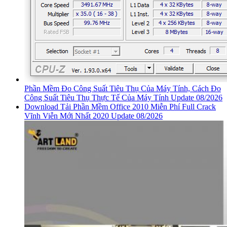
Phần Mềm Đo Công Suất Tiêu Thụ Của Máy Tính, Cách Đo
Công Suất Tiêu Thụ Thực Tế Của Máy Tính Update 08/2026
Download Tải Phần Mềm Office 2010 Miễn Phí Full Crack
Vĩnh Viễn Mới Nhất 2020 Update 08/2026