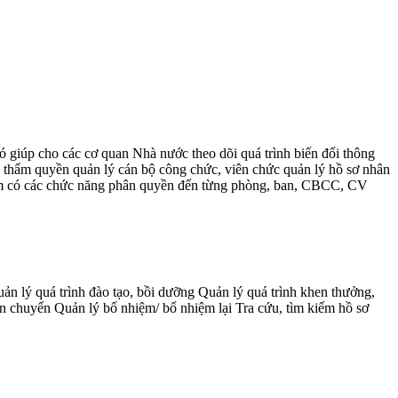
 giúp cho các cơ quan Nhà nước theo dõi quá trình biến đổi thông
có thẩm quyền quản lý cán bộ công chức, viên chức quản lý hồ sơ nhân
n mềm có các chức năng phân quyền đến từng phòng, ban, CBCC, CV
ản lý quá trình đào tạo, bồi dưỡng Quản lý quá trình khen thưởng,
n chuyển Quản lý bổ nhiệm/ bổ nhiệm lại Tra cứu, tìm kiếm hồ sơ