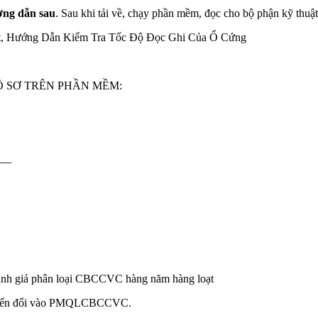
ờng dẫn sau
. Sau khi tải về, chạy phần mềm, đọc cho bộ phận kỹ thuậ
t, Hướng Dẫn Kiểm Tra Tốc Độ Đọc Ghi Của Ổ Cứng
Ồ SƠ TRÊN PHẦN MỀM:
__
đánh giá phân loại CBCCVC hàng năm hàng loạt
chuyển đổi vào PMQLCBCCVC.