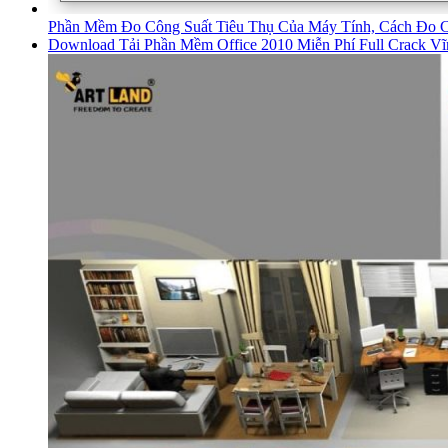
Phần Mềm Đo Công Suất Tiêu Thụ Của Máy Tính, Cách Đo C
Download Tải Phần Mềm Office 2010 Miễn Phí Full Crack Vĩ