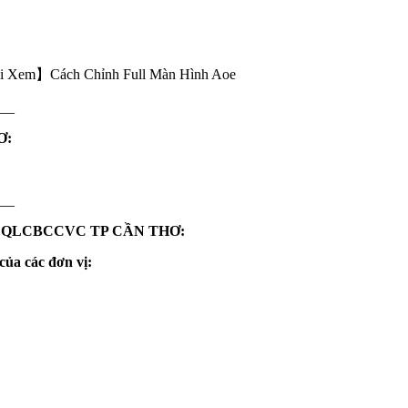
ải Xem】Cách Chỉnh Full Màn Hình Aoe
__
Ơ:
__
 QLCBCCVC TP CẦN THƠ:
của các đơn vị: