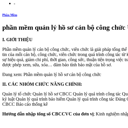
-
Phần Mềm
phần mềm quản lý hồ sơ cán bộ công chức
I. GIỚI THIỆU
Phần mềm quản lý cán bộ công chức, viên chức là giải pháp tổng thể
tin của mỗi cán bộ, công chức, viên chức trong quá trình công tác t
sự hiệu quả, giảm chi phí, thời gian, công sức, thuận tiện trọng v
được phép xem, sửa, xóa… đảm bảo tính bảo mật của hồ sơ.
Đang xem: Phần mềm quản lý hồ sơ cán bộ công chức
II. CÁC NHÓM CHỨC NĂNG CHÍNH:
Quản lý tổ chức Quản lý hồ sơ CBCC Quản lý quá trình công tác Quản
kỷ luật Quản lý quá trình bảo hiểm Quản lý quá trình công tác Đảng
CBCC Báo cáo thống kê
Hướng dẫn nhập tổng số CBCCVC của đơn vị
; Kinh nghiệm nhập