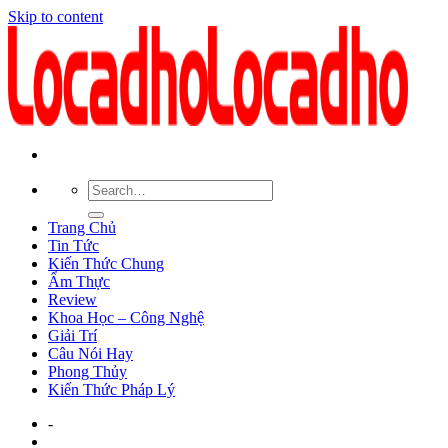
Skip to content
Trang Chủ
Tin Tức
Kiến Thức Chung
Ẩm Thực
Review
Khoa Học – Công Nghệ
Giải Trí
Câu Nói Hay
Phong Thủy
Kiến Thức Pháp Lý
-