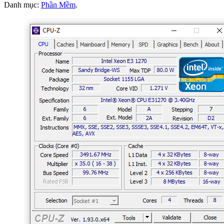
Danh mục:
Phần Mềm
.