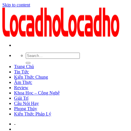
Skip to content
Trang Chủ
Tin Tức
Kiến Thức Chung
Ẩm Thực
Review
Khoa Học – Công Nghệ
Giải Trí
Câu Nói Hay
Phong Thủy
Kiến Thức Pháp Lý
-