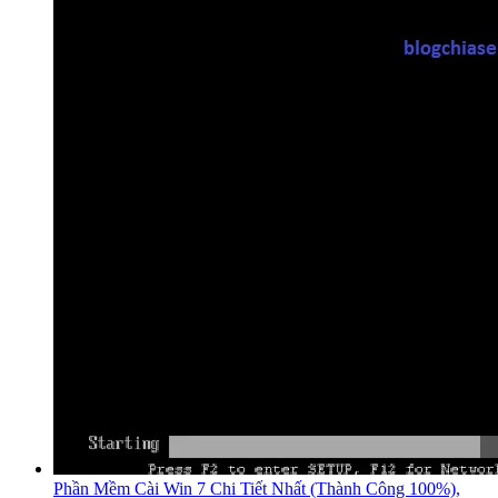
Phần Mềm Cài Win 7 Chi Tiết Nhất (Thành Công 100%),