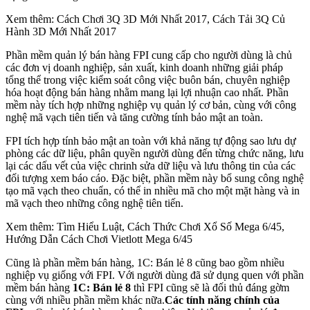
Xem thêm: Cách Chơi 3Q 3D Mới Nhất 2017, Cách Tải 3Q Củ
Hành 3D Mới Nhất 2017
Phần mềm quản lý bán hàng FPI cung cấp cho người dùng là chủ
các đơn vị doanh nghiệp, sản xuất, kinh doanh những giải pháp
tổng thể trong việc kiểm soát công việc buôn bán, chuyên nghiệp
hóa hoạt động bán hàng nhằm mang lại lợi nhuận cao nhất. Phần
mềm này tích hợp những nghiệp vụ quản lý cơ bản, cùng với công
nghệ mã vạch tiên tiến và tăng cường tính bảo mật an toàn.
FPI tích hợp tính bảo mật an toàn với khả năng tự động sao lưu dự
phòng các dữ liệu, phân quyền người dùng đến từng chức năng, lưu
lại các dấu vết của việc chrinh sửa dữ liệu và lưu thông tin của các
đối tượng xem báo cáo. Đặc biệt, phần mềm này bổ sung công nghệ
tạo mã vạch theo chuẩn, có thể in nhiều mã cho một mặt hàng và in
mã vạch theo những công nghệ tiên tiến.
Xem thêm: Tìm Hiểu Luật, Cách Thức Chơi Xổ Số Mega 6/45,
Hướng Dẫn Cách Chơi Vietlott Mega 6/45
Cũng là phần mềm bán hàng, 1C: Bán lẻ 8 cũng bao gồm nhiều
nghiệp vụ giống với FPI. Với người dùng đã sử dụng quen với phần
mềm bán hàng
1C: Bán lẻ 8
thì FPI cũng sẽ là đối thủ đáng gờm
cùng với nhiều phần mềm khác nữa.
Các tính năng chính của