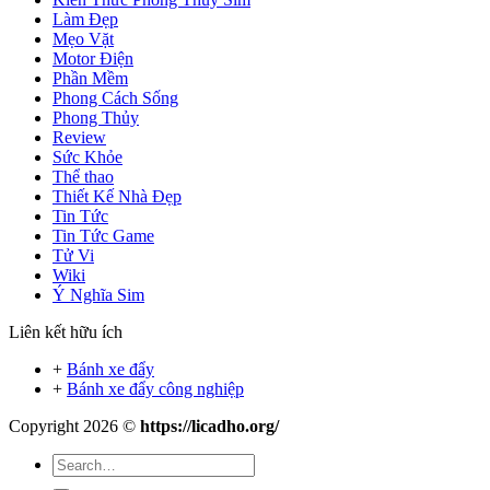
Làm Đẹp
Mẹo Vặt
Motor Điện
Phần Mềm
Phong Cách Sống
Phong Thủy
Review
Sức Khỏe
Thể thao
Thiết Kế Nhà Đẹp
Tin Tức
Tin Tức Game
Tử Vi
Wiki
Ý Nghĩa Sim
Liên kết hữu ích
+
Bánh xe đẩy
+
Bánh xe đẩy công nghiệp
Copyright 2026 ©
https://licadho.org/