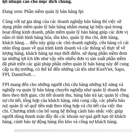
lợi nhuận cao cho mục đích chung.
Đang xem: Phần mềm quản lý bán hàng fpi
Cùng với sự gia tăng của các doanh nghiệp bán hàng thì việc sử
dụng phần mềm quản lý bán hàng nhằm mang lại hiệu quả trong
hoạt đông kinh doanh, phần mềm quản lý bán hàng giúp các đơn vị
nắm rõ tình hình hàng hóa, tồn kho, quản lý thu chi, đơn hàng,
khách hàng… điều này giúp các chủ doanh nghiệp, cửa hàng có cái
nhìn tổng quan về quá trình kinh doanh và các thông số thực tế về
lượng hàng, khách hàng tại mọi thời điểm. sử dụng phần mềm đem
lại những lợi ích lớn như vậy nên nhiều đơn vị sản xuất phần mềm
đã phát triển các giải pháp phần mềm quản lý bán hàng này để cung
cấp ra thị trường, có thể kể đến những cái tên như KiotViet, Sapo,
FPI, DantriSoft…
FPI mang đến cho những người chủ cửa hàng những kỹ năng và
nghiệp vụ quản lý bán hàng chuyên nghiệp như quản lý doanh thu
theo theo thời gian, chi tiết doanh thu, hàng bán trả lại; quản lý công
nợ chi tiết, tổng hợp của khách hàng, nhà cung cấp, các phiếu báo
nợ; quản lý sổ quỹ tiền mặt theo tổng hợp và chi tiết của việc thu
chi. Chương trình còn bổ sung hệ thống cảnh báo nhắc việc giúp
người dùng thanh toán đầy đủ các khoản nợ quá giới hạn từ khách
hàng, cảnh báo tự động hàng tồn kho và công nợ khách hàng.