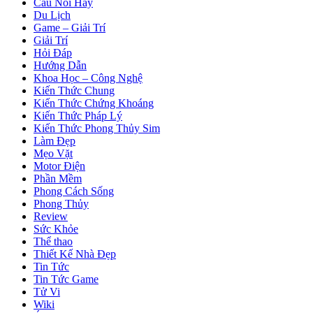
Câu Nói Hay
Du Lịch
Game – Giải Trí
Giải Trí
Hỏi Đáp
Hướng Dẫn
Khoa Học – Công Nghệ
Kiến Thức Chung
Kiến Thức Chứng Khoáng
Kiến Thức Pháp Lý
Kiến Thức Phong Thủy Sim
Làm Đẹp
Mẹo Vặt
Motor Điện
Phần Mềm
Phong Cách Sống
Phong Thủy
Review
Sức Khỏe
Thể thao
Thiết Kế Nhà Đẹp
Tin Tức
Tin Tức Game
Tử Vi
Wiki