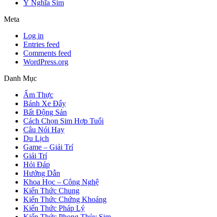
Ý Nghĩa Sim
Meta
Log in
Entries feed
Comments feed
WordPress.org
Danh Mục
Ẩm Thực
Bánh Xe Đẩy
Bất Động Sản
Cách Chọn Sim Hợp Tuổi
Câu Nói Hay
Du Lịch
Game – Giải Trí
Giải Trí
Hỏi Đáp
Hướng Dẫn
Khoa Học – Công Nghệ
Kiến Thức Chung
Kiến Thức Chứng Khoáng
Kiến Thức Pháp Lý
Kiến Thức Phong Thủy Sim