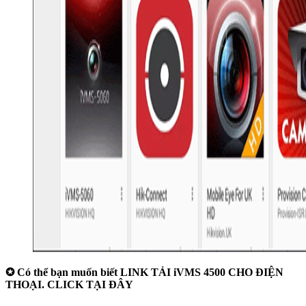
✪ Có thể bạn muốn biết LINK TẢI iVMS 4500 CHO ĐIỆN
THOẠI. CLICK TẠI ĐÂY