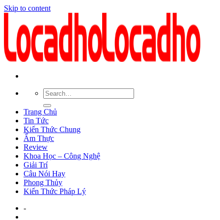
Skip to content
Trang Chủ
Tin Tức
Kiến Thức Chung
Ẩm Thực
Review
Khoa Học – Công Nghệ
Giải Trí
Câu Nói Hay
Phong Thủy
Kiến Thức Pháp Lý
-