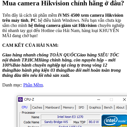
Mua camera Hikvision chính hãng ở đâu?
Trên đây là cách tải phần mềm
iVMS 4500 xem camera Hikvision
trên máy tính
,
PC
hệ điều hành Windows. Nếu bạn vẫn chưa kịp
sắm cho mình
hệ thống camera giám sát Hikvision
chuyên nghiệp
thì nhanh tay gọi đến Hotline của Hải Nam, hàng loại KHUYẾN
MÃI đang chờ bạn!
CAM KẾT CỦA HẢI NAM:
Giao hàng nhanh chóng TOÀN QUỐC
Giao hàng SIÊU TỐC
nội thành TP.HCM
Hàng chính hãng, còn nguyên hộp – mới
100%
Bảo hành chuyên nghiệp tại công ty trong vòng 12
tháng
Bảo hành phụ kiện 03 tháng
Bao đổi mới hoàn toàn trong
tháng đầu tiên nếu lỗi nhà sản xuất.
Danh mục:
Phần Mềm
.