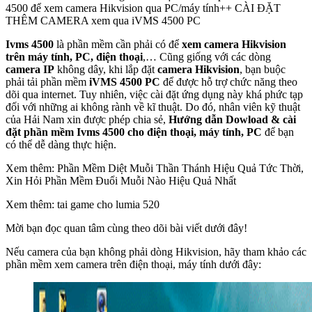
4500 để xem camera Hikvision qua PC/máy tính++ CÀI ĐẶT
THÊM CAMERA xem qua iVMS 4500 PC
Ivms 4500
là phần mềm cần phải có để
xem camera Hikvision
trên máy tính, PC, điện thoại
,… Cũng giống với các dòng
camera IP
không dây, khi lắp đặt
camera Hikvision
, bạn buộc
phải tải phần mềm
iVMS 4500 PC
để được hỗ trợ chức năng theo
dõi qua internet. Tuy nhiên, việc cài đặt ứng dụng này khá phức tạp
đối với những ai không rành về kĩ thuật. Do đó, nhân viên kỹ thuật
của Hải Nam xin được phép chia sẻ,
Hướng dẫn Dowload & cài
đặt phần mềm Ivms 4500 cho điện thoại, máy tính, PC
để bạn
có thể dễ dàng thực hiện.
Xem thêm: Phần Mềm Diệt Muỗi Thần Thánh Hiệu Quả Tức Thời,
Xin Hỏi Phần Mềm Đuổi Muỗi Nào Hiệu Quả Nhất
Xem thêm: tai game cho lumia 520
Mời bạn đọc quan tâm cùng theo dõi bài viết dưới đây!
Nếu camera của bạn không phải dòng Hikvision, hãy tham khảo các
phần mềm xem camera trên điện thoại, máy tính dưới đây: