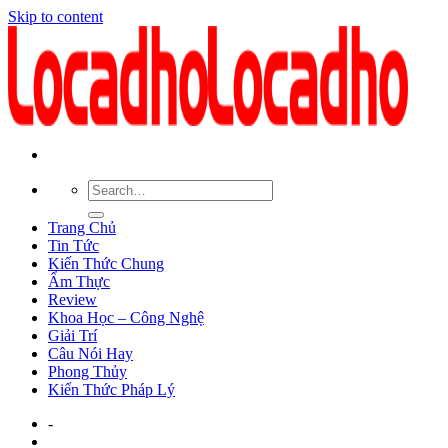
Skip to content
Trang Chủ
Tin Tức
Kiến Thức Chung
Ẩm Thực
Review
Khoa Học – Công Nghệ
Giải Trí
Câu Nói Hay
Phong Thủy
Kiến Thức Pháp Lý
-