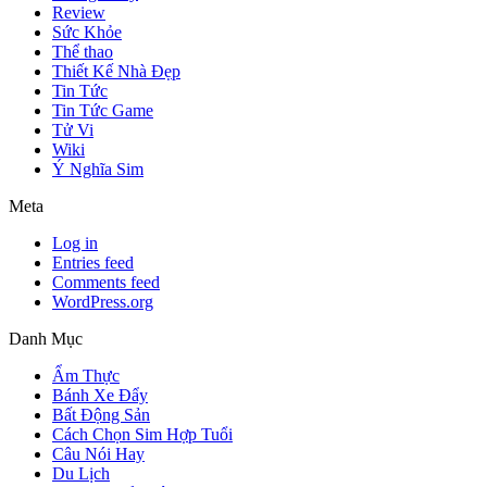
Review
Sức Khỏe
Thể thao
Thiết Kế Nhà Đẹp
Tin Tức
Tin Tức Game
Tử Vi
Wiki
Ý Nghĩa Sim
Meta
Log in
Entries feed
Comments feed
WordPress.org
Danh Mục
Ẩm Thực
Bánh Xe Đẩy
Bất Động Sản
Cách Chọn Sim Hợp Tuổi
Câu Nói Hay
Du Lịch