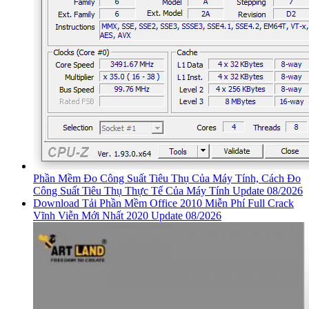
Phần Mềm Đo Công Suất Tiêu Thụ Của Máy Tính, Cách Đo
Công Suất Tiêu Thụ Thực Tế Của Máy Tính Update 08/2026
Download Tải Phần Mềm Office 2010 Miễn Phí Full Crack
Vĩnh Viễn Mới Nhất 2020 Update 08/2026