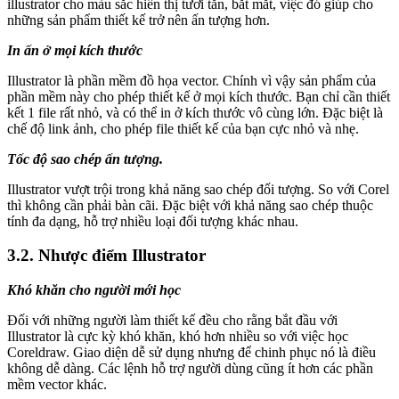
illustrator cho màu sắc hiển thị tươi tắn, bắt mắt, việc đó giúp cho
những sản phẩm thiết kế trở nên ấn tượng hơn.
In ấn ở mọi kích thước
Illustrator là phần mềm đồ họa vector. Chính vì vậy sản phẩm của
phần mềm này cho phép thiết kế ở mọi kích thước. Bạn chỉ cần thiết
kết 1 file rất nhỏ, và có thể in ở kích thước vô cùng lớn. Đặc biệt là
chế độ link ảnh, cho phép file thiết kế của bạn cực nhỏ và nhẹ.
Tốc độ sao chép ấn tượng.
Illustrator vượt trội trong khả năng sao chép đối tượng. So với Corel
thì không cần phải bàn cãi. Đặc biệt với khả năng sao chép thuộc
tính đa dạng, hỗ trợ nhiều loại đối tượng khác nhau.
3.2. Nhược điểm Illustrator
Khó khăn cho người mới học
Đối với những người làm thiết kế đều cho rằng bắt đầu với
Illustrator là cực kỳ khó khăn, khó hơn nhiều so với việc học
Coreldraw. Giao diện dễ sử dụng nhưng để chinh phục nó là điều
không dễ dàng. Các lệnh hỗ trợ người dùng cũng ít hơn các phần
mềm vector khác.