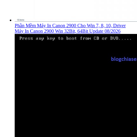
Phần Mềm Máy In Canon 2900 Cho Win 7, 8, 10, Driver
Máy In Canon 2900 Win 32Bit, 64Bit Update 08/2026