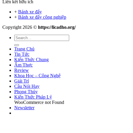
Liên kết hữu ích
+
Bánh xe đẩy
+
Bánh xe đẩy công nghiệp
Copyright 2026 ©
https://licadho.org/
Trang Chủ
Tin Tức
Kiến Thức Chung
Ẩm Thực
Review
Khoa Học – Công Nghệ
Giải Trí
Câu Nói Hay
Phong Thủy
Kiến Thức Pháp Lý
WooCommerce not Found
Newsletter