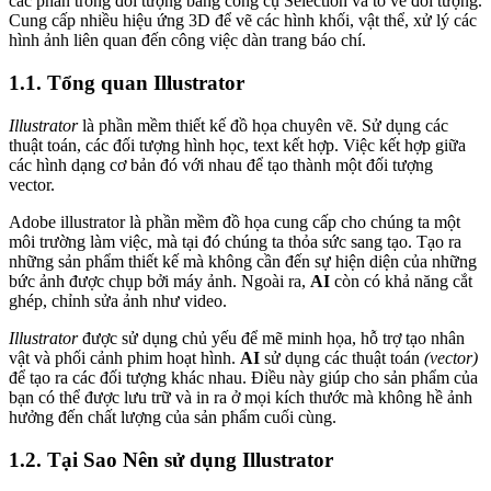
các phần trong đối tượng bằng công cụ Selection và tô vẽ đối tượng.
Cung cấp nhiều hiệu ứng 3D để vẽ các hình khối, vật thể, xử lý các
hình ảnh liên quan đến công việc dàn trang báo chí.
1.1. Tổng quan Illustrator
Illustrator
là phần mềm thiết kế đồ họa chuyên vẽ. Sử dụng các
thuật toán, các đối tượng hình học, text kết hợp. Việc kết hợp giữa
các hình dạng cơ bản đó với nhau để tạo thành một đối tượng
vector.
Adobe illustrator là phần mềm đồ họa cung cấp cho chúng ta một
môi trường làm việc, mà tại đó chúng ta thỏa sức sang tạo. Tạo ra
những sản phẩm thiết kế mà không cần đến sự hiện diện của những
bức ảnh được chụp bởi máy ảnh. Ngoài ra,
AI
còn có khả năng cắt
ghép, chỉnh sửa ảnh như video.
Illustrator
được sử dụng chủ yếu để mẽ minh họa, hỗ trợ tạo nhân
vật và phối cảnh phim hoạt hình.
AI
sử dụng các thuật toán
(vector)
để tạo ra các đối tượng khác nhau. Điều này giúp cho sản phẩm của
bạn có thể được lưu trữ và in ra ở mọi kích thước mà không hề ảnh
hưởng đến chất lượng của sản phẩm cuối cùng.
1.2. Tại Sao Nên sử dụng Illustrator