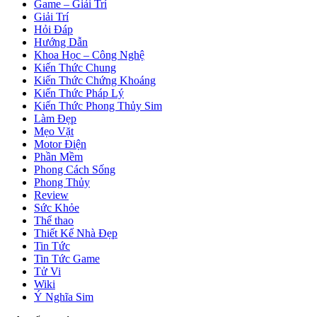
Game – Giải Trí
Giải Trí
Hỏi Đáp
Hướng Dẫn
Khoa Học – Công Nghệ
Kiến Thức Chung
Kiến Thức Chứng Khoáng
Kiến Thức Pháp Lý
Kiến Thức Phong Thủy Sim
Làm Đẹp
Mẹo Vặt
Motor Điện
Phần Mềm
Phong Cách Sống
Phong Thủy
Review
Sức Khỏe
Thể thao
Thiết Kế Nhà Đẹp
Tin Tức
Tin Tức Game
Tử Vi
Wiki
Ý Nghĩa Sim