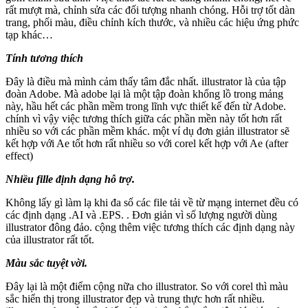
rất mượt mà, chỉnh sửa các đối tượng nhanh chóng. Hỗi trợ tốt dàn
trang, phối màu, điều chỉnh kích thước, và nhiều các hiệu ứng phức
tạp khác…
Tính tương thích
Đây là điều mà mình cảm thấy tâm đắc nhất. illustrator là của tập
đoàn Adobe. Mà adobe lại là một tập đoàn khổng lồ trong mảng
này, hầu hết các phần mềm trong lĩnh vực thiết kế đến từ Adobe.
chính vì vậy việc tương thích giữa các phần mền này tốt hơn rất
nhiều so với các phần mềm khác. một ví dụ đơn giản illustrator sẽ
kết hợp với Ae tốt hơn rất nhiều so với corel kết hợp với Ae (after
effect)
Nhiều fille định dạng hỗ trợ.
Không lấy gì làm lạ khi đa số các file tải về từ mạng internet đều có
các định dạng .AI và .EPS. . Đơn giản vì số lượng người dùng
illustrator đông đảo. cộng thêm việc tương thích các định dạng này
của illustrator rất tốt.
Màu sắc tuyệt vời.
Đây lại là một điểm cộng nữa cho illustrator. So với corel thì màu
sắc hiển thị trong illustrator đẹp và trung thực hơn rất nhiều.