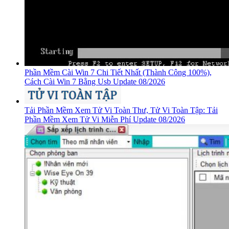
Phần Mềm Cài Win 7 Chi Tiết Nhất (Thành Công 100%),
Cách Cài Win 7 Bằng Usb Update 08/2026
Tải Phần Mềm Xem Tử Vi Toàn Thư, Tử Vi Toàn Tập: Tải
Phần Mềm Xem Tử Vi Miễn Phí Update 08/2026