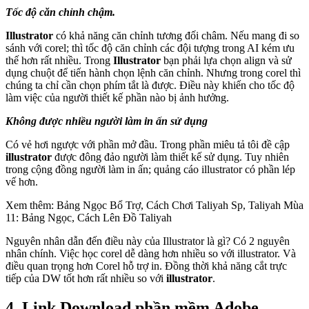
Tốc độ căn chỉnh chậm.
Illustrator
có khả năng căn chỉnh tương đối châm. Nếu mang đi so
sánh với corel; thì tốc độ căn chỉnh các đội tượng trong AI kém ưu
thế hơn rất nhiều. Trong
Illustrator
bạn phải lựa chọn align và sử
dụng chuột để tiến hành chọn lệnh căn chỉnh. Nhưng trong corel thì
chúng ta chỉ cần chọn phím tắt là được. Điều này khiến cho tốc độ
làm việc của người thiết kế phần nào bị ảnh hưởng.
Không được nhiều người làm in ấn sử dụng
Có vẻ hơi ngược với phần mở đầu. Trong phần miêu tả tôi đề cập
illustrator
được đông đảo người làm thiết kế sử dụng. Tuy nhiên
trong cộng đồng người làm in ấn; quảng cáo illustrator có phần lép
vế hơn.
Xem thêm: Bảng Ngọc Bổ Trợ, Cách Chơi Taliyah Sp, Taliyah Mùa
11: Bảng Ngọc, Cách Lên Đồ Taliyah
Nguyên nhân dẫn đến điều này của Illustrator là gì? Có 2 nguyên
nhân chính. Việc học corel dễ dàng hơn nhiều so với illustrator. Và
điều quan trọng hơn Corel hỗ trợ in. Đồng thời khả năng cắt trực
tiếp của DW tốt hơn rất nhiều so với
illustrator
.
4. Link Download phần mềm Adobe