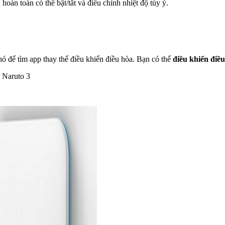
n hoàn toàn có thể bật/tắt và điều chỉnh nhiệt độ tùy ý.
ó để tìm app thay thế điều khiển điều hòa. Bạn có thể
điều khiển điề
 Naruto 3