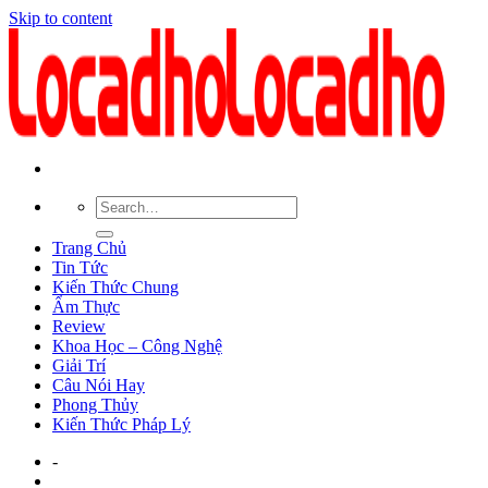
Skip to content
Trang Chủ
Tin Tức
Kiến Thức Chung
Ẩm Thực
Review
Khoa Học – Công Nghệ
Giải Trí
Câu Nói Hay
Phong Thủy
Kiến Thức Pháp Lý
-