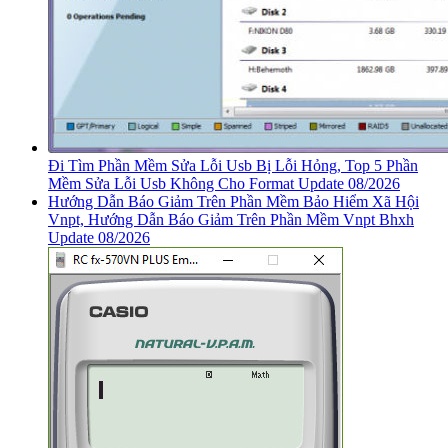
Đi Tìm Phần Mềm Sửa Lỗi Usb Bị Lỗi Hỏng, Top 5 Phần
Mềm Sửa Lỗi Usb Không Cho Format Update 08/2026
Hướng Dẫn Báo Giảm Trên Phần Mềm Bảo Hiểm Xã Hội
Vnpt, Hướng Dẫn Báo Giảm Trên Phần Mềm Vnpt Bhxh
Update 08/2026