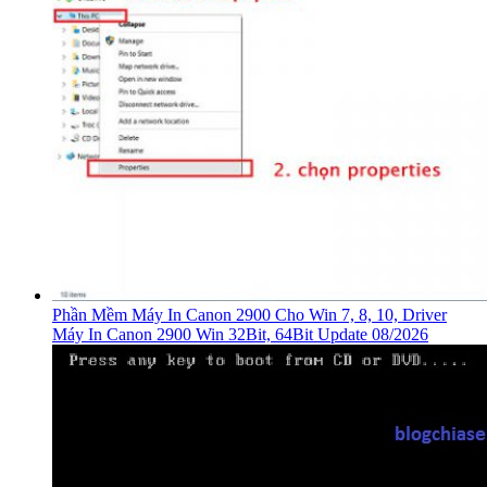
Phần Mềm Máy In Canon 2900 Cho Win 7, 8, 10, Driver
Máy In Canon 2900 Win 32Bit, 64Bit Update 08/2026