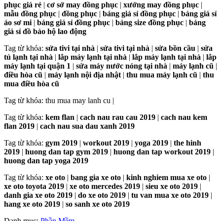
phục giá rẻ
|
cơ sở may đồng phục
|
xưởng may đồng phục
|
mẫu đồng phục
|
đồng phục
|
bảng giá sỉ đồng phục
|
bảng giá sỉ
áo sơ mi
|
bảng giá sỉ đồng phục
|
bảng size đồng phục
|
bảng
giá sỉ đồ bảo hộ lao động
Tag từ khóa:
sửa tivi tại nhà
|
sửa tivi tại nhà
|
sửa bồn cầu
|
sửa
tủ lạnh tại nhà
|
lắp máy lạnh tại nhà
|
lắp máy lạnh tại nhà
|
lắp
máy lạnh tại quận 1
|
sửa máy nước nóng tại nhà
|
máy lạnh cũ
|
điều hòa cũ
|
máy lạnh nội địa nhật
|
thu mua máy lạnh cũ
|
thu
mua điều hòa cũ
Tag từ khóa: thu mua may lanh cu |
Tag từ khóa:
kem flan
|
cach nau rau cau 2019
|
cach nau kem
flan 2019
|
cach nau sua dau xanh 2019
Tag từ khóa:
gym 2019
|
workout 2019
|
yoga 2019
|
the hinh
2019
|
huong dan tap gym 2019
|
huong dan tap workout 2019
|
huong dan tap yoga 2019
Tag từ khóa:
xe oto
|
bang gia xe oto
|
kinh nghiem mua xe oto
|
xe oto toyota 2019
|
xe oto mercedes 2019
|
sieu xe oto 2019
|
danh gia xe oto 2019
|
do xe oto 2019
|
tu van mua xe oto 2019
|
hang xe oto 2019
|
so sanh xe oto 2019
Danh mục:
Phần Mềm
.