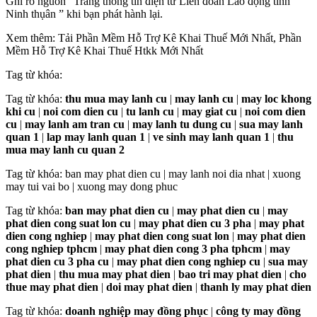
Ghi rõ nguồn “Trang thông tin điện tử Liên đoàn Lao động tỉnh
Ninh thụân ” khi bạn phát hành lại.
Xem thêm: Tải Phần Mềm Hỗ Trợ Kê Khai Thuế Mới Nhất, Phần
Mềm Hỗ Trợ Kê Khai Thuế Htkk Mới Nhất
Tag từ khóa:
Tag từ khóa:
thu mua may lanh cu
|
may lanh cu
|
may loc khong
khi cu
|
noi com dien cu
|
tu lanh cu
|
may giat cu
|
noi com dien
cu
|
may lanh am tran cu
|
may lanh tu dung cu
|
sua may lanh
quan 1
|
lap may lanh quan 1
|
ve sinh may lanh quan 1
|
thu
mua may lanh cu quan 2
Tag từ khóa: ban may phat dien cu | may lanh noi dia nhat | xuong
may tui vai bo | xuong may dong phuc
Tag từ khóa:
ban may phat dien cu
|
may phat dien cu
|
may
phat dien cong suat lon cu
|
may phat dien cu 3 pha
|
may phat
dien cong nghiep
|
may phat dien cong suat lon
|
may phat dien
cong nghiep tphcm
|
may phat dien cong 3 pha tphcm
|
may
phat dien cu 3 pha cu
|
may phat dien cong nghiep cu
|
sua may
phat dien
|
thu mua may phat dien
|
bao tri may phat dien
|
cho
thue may phat dien
|
doi may phat dien
|
thanh ly may phat dien
Tag từ khóa:
doanh nghiệp may đồng phục
|
công ty may đồng