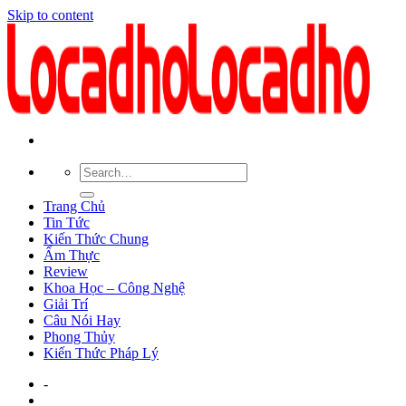
Skip to content
Trang Chủ
Tin Tức
Kiến Thức Chung
Ẩm Thực
Review
Khoa Học – Công Nghệ
Giải Trí
Câu Nói Hay
Phong Thủy
Kiến Thức Pháp Lý
-