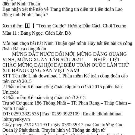
điện tử Ninh Thuận
Bạn nhận xét thế nào về Trang thông tin điện tử Liên đoàn Lao
động tỉnh Ninh Thuận ?
Xem thêm: 1️⃣【 “Teemo Guide” Hướng Dẫn Cách Chơi Teemo
Mùa 11 : Bảng Ngọc, Cách Lên Đồ
Mời bạn chọn bài hát Ninh Thuận quê mình Hãy hát lên bài ca công
đoàn Bài ca công đoàn
MỪNG ĐẤT NƯỚC ĐỔI MỚI, MỪNG ĐẢNG QUANG
VINH, MỪNG XUÂN TÂN SỬU 2021! NHIỆT LIỆT
CHÀO MỪNG ĐẠI HỘI ĐẠI BIỂU TOÀN QUỐC LẦN THỨ
XIII ĐẢNG CỘNG SẢN VIỆT NAM!
STT Tên file Link download 1 Phần mềm Kế toán công đoàn cấp
trên cơ sở 2015
2 Phần mềm Kế toán công đoàn cấp trên cơ sở 2015 phiên bản
Unicode
3 Phần mềm Kế toán công đoàn cơ sở 2015
Trụ sở Cơ quan: 186 Thống Nhất – TP. Phan Rang – Tháp Chàm –
Ninh Thuận.
ĐT: 0259.3822535 | Fax: 0259.3922109 | Email: ldldninhthuan
loltruyenky.vn
Giấy phép 23/GP-TTĐT ngày 03/02/2012 của Cục trưởng Cục
Quản lý Phát thanh, Truyền hình và Thông tin điện tử