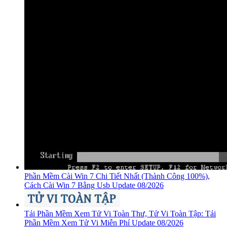
Phần Mềm Cài Win 7 Chi Tiết Nhất (Thành Công 100%),
Cách Cài Win 7 Bằng Usb Update 08/2026
Tải Phần Mềm Xem Tử Vi Toàn Thư, Tử Vi Toàn Tập: Tải
Phần Mềm Xem Tử Vi Miễn Phí Update 08/2026