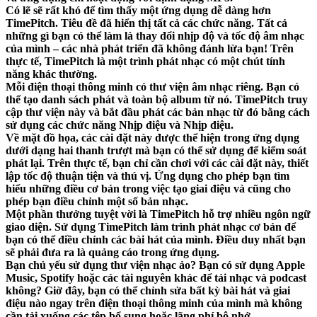
Có lẽ sẽ rất khó để tìm thấy một ứng dụng dễ dàng hơn
TimePitch. Tiêu đề đã hiển thị tất cả các chức năng. Tất cả
những gì bạn có thể làm là thay đổi nhịp độ và tốc độ âm nhạc
của mình – các nhà phát triển đã không đánh lừa bạn! Trên
thực tế, TimePitch là một trình phát nhạc có một chút tính
năng khác thường.
Mỗi điện thoại thông minh có thư viện âm nhạc riêng. Bạn có
thể tạo danh sách phát và toàn bộ album từ nó. TimePitch truy
cập thư viện này và bắt đầu phát các bản nhạc từ đó bằng cách
sử dụng các chức năng Nhịp điệu và Nhịp điệu.
Về mặt đồ họa, các cài đặt này được thể hiện trong ứng dụng
dưới dạng hai thanh trượt mà bạn có thể sử dụng để kiểm soát
phát lại. Trên thực tế, bạn chỉ cần chơi với các cài đặt này, thiết
lập tốc độ thuận tiện và thú vị. Ứng dụng cho phép bạn tìm
hiểu những điều cơ bản trong việc tạo giai điệu và cũng cho
phép bạn điều chỉnh một số bản nhạc.
Một phần thưởng tuyệt vời là TimePitch hỗ trợ nhiều ngôn ngữ
giao diện. Sử dụng TimePitch làm trình phát nhạc cơ bản để
bạn có thể điều chỉnh các bài hát của mình. Điều duy nhất bạn
sẽ phải đưa ra là quảng cáo trong ứng dụng.
Bạn chủ yếu sử dụng thư viện nhạc ảo? Bạn có sử dụng Apple
Music, Spotify hoặc các tài nguyên khác để tải nhạc và podcast
không? Giờ đây, bạn có thể chỉnh sửa bất kỳ bài hát và giai
điệu nào ngay trên điện thoại thông minh của mình mà không
cần tải xuống các tệp bổ sung hoặc lãng phí bộ nhớ.