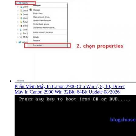
Phần Mềm Máy In Canon 2900 Cho Win 7, 8, 10, Driver
Máy In Canon 2900 Win 32Bit, 64Bit Update 08/2026