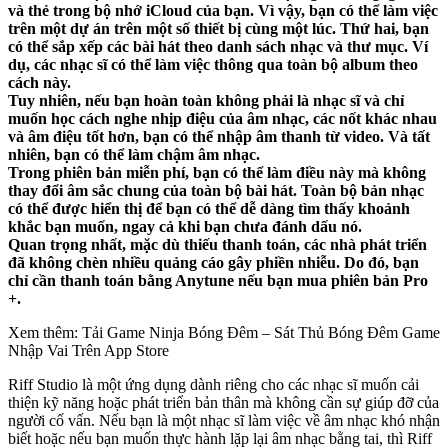
và thẻ trong bộ nhớ iCloud của bạn. Vì vậy, bạn có thể làm việc
trên một dự án trên một số thiết bị cùng một lúc. Thứ hai, bạn
có thể sắp xếp các bài hát theo danh sách nhạc và thư mục. Ví
dụ, các nhạc sĩ có thể làm việc thông qua toàn bộ album theo
cách này.
Tuy nhiên, nếu bạn hoàn toàn không phải là nhạc sĩ và chỉ
muốn học cách nghe nhịp điệu của âm nhạc, các nốt khác nhau
và âm điệu tốt hơn, bạn có thể nhập âm thanh từ video. Và tất
nhiên, bạn có thể làm chậm âm nhạc.
Trong phiên bản miễn phí, bạn có thể làm điều này mà không
thay đổi âm sắc chung của toàn bộ bài hát. Toàn bộ bản nhạc
có thể được hiển thị để bạn có thể dễ dàng tìm thấy khoảnh
khắc bạn muốn, ngay cả khi bạn chưa đánh dấu nó.
Quan trọng nhất, mặc dù thiếu thanh toán, các nhà phát triển
đã không chèn nhiều quảng cáo gây phiền nhiễu. Do đó, bạn
chỉ cần thanh toán bằng Anytune nếu bạn mua phiên bản Pro
+.
Xem thêm: Tải Game Ninja Bóng Đêm – ‎Sát Thủ Bóng Đêm Game
Nhập Vai Trên App Store
Riff Studio là một ứng dụng dành riêng cho các nhạc sĩ muốn cải
thiện kỹ năng hoặc phát triển bản thân mà không cần sự giúp đỡ của
người cố vấn. Nếu bạn là một nhạc sĩ làm việc về âm nhạc khó nhận
biết hoặc nếu bạn muốn thực hành lặp lại âm nhạc bằng tai, thì Riff