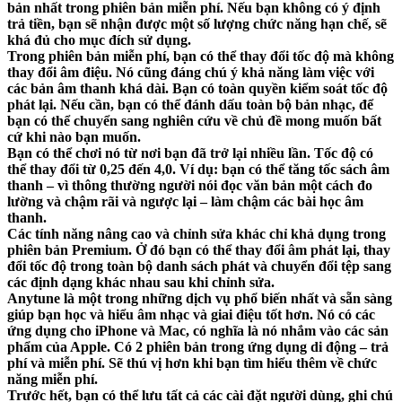
bản nhất trong phiên bản miễn phí. Nếu bạn không có ý định
trả tiền, bạn sẽ nhận được một số lượng chức năng hạn chế, sẽ
khá đủ cho mục đích sử dụng.
Trong phiên bản miễn phí, bạn có thể thay đổi tốc độ mà không
thay đổi âm điệu. Nó cũng đáng chú ý khả năng làm việc với
các bản âm thanh khá dài. Bạn có toàn quyền kiểm soát tốc độ
phát lại. Nếu cần, bạn có thể đánh dấu toàn bộ bản nhạc, để
bạn có thể chuyển sang nghiên cứu về chủ đề mong muốn bất
cứ khi nào bạn muốn.
Bạn có thể chơi nó từ nơi bạn đã trở lại nhiều lần. Tốc độ có
thể thay đổi từ 0,25 đến 4,0. Ví dụ: bạn có thể tăng tốc sách âm
thanh – vì thông thường người nói đọc văn bản một cách đo
lường và chậm rãi và ngược lại – làm chậm các bài học âm
thanh.
Các tính năng nâng cao và chỉnh sửa khác chỉ khả dụng trong
phiên bản Premium. Ở đó bạn có thể thay đổi âm phát lại, thay
đổi tốc độ trong toàn bộ danh sách phát và chuyển đổi tệp sang
các định dạng khác nhau sau khi chỉnh sửa.
Anytune là một trong những dịch vụ phổ biến nhất và sẵn sàng
giúp bạn học và hiểu âm nhạc và giai điệu tốt hơn. Nó có các
ứng dụng cho iPhone và Mac, có nghĩa là nó nhắm vào các sản
phẩm của Apple. Có 2 phiên bản trong ứng dụng di động – trả
phí và miễn phí. Sẽ thú vị hơn khi bạn tìm hiểu thêm về chức
năng miễn phí.
Trước hết, bạn có thể lưu tất cả các cài đặt người dùng, ghi chú