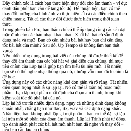
Đây chính xác là cách bạn thực hiện thay đổi cho âm thanh – ví dụ:
đánh dấu phút bạn cần để tăng tốc độ. Để thuận tiện, bạn có thể
thay đổi hướng của hình ảnh và thực hiện tất cả các điều chỉnh theo
chiều ngang. Tất cả các thay đổi được thực hiện trong thời gian
thực.
Trong phiên bản Pro, bạn thậm chí có thể áp dụng cùng các cài đặt
mặc định cho các bản nhạc khác nhau. Xuất bài hát có sẵn ở định
dạng m4a và mp3. Bạn có cần nhiều bài hát hay bạn chỉ cần tăng
tốc bài hát của mình? Sau đó, Up Tempo sẽ không làm bạn thất
vọng.
Nếu nhiều ứng dụng trong bài viết của chúng tôi được thiết kế để
thay đổi âm thanh của các bài hát và giai điệu của chúng, thì mục
tiêu chính của Lặp lại là giúp bạn tìm hiểu tài liệu mới. Tất nhiên,
bạn sẽ có thể nghe nhạc thông qua nó, nhưng vẫn mục đích chính là
để học.
Ứng dụng này có các chức năng khá đơn giản và rõ ràng. Tất nhiên,
điều quan trọng nhất là sự lặp lại. Nó có thể là toàn bộ hoặc một
phần – bạn lặp một phần nhất định của đoạn âm thanh, trong khi
kiểm soát tốc độ phát lại của nó.
Lặp lại hỗ trợ rất nhiều định dạng, ngay cả những định dạng không
chuẩn nhất, chẳng hạn như flac, rtx, wav và các định dạng khác.
Nhân tiện, bạn không phải lặp lại một phần – bạn có thể đặt sự lặp
lại trên một số phần của đoạn âm thanh. Lặp lại Trình phát tự động
tạo danh sách phát các bài hát mới nhất bạn đã nghe và thay đổi –
nếu bạn cần lặp lại chúng.