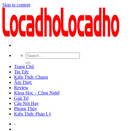
Skip to content
Trang Chủ
Tin Tức
Kiến Thức Chung
Ẩm Thực
Review
Khoa Học – Công Nghệ
Giải Trí
Câu Nói Hay
Phong Thủy
Kiến Thức Pháp Lý
-