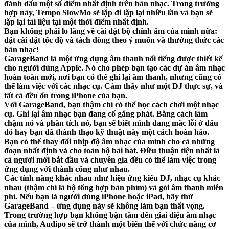
đánh dấu một số điểm nhất định trên bản nhạc. Trong trường
hợp này, Tempo SlowMo sẽ lặp đi lặp lại nhiều lần và bạn sẽ
lặp lại tài liệu tại một thời điểm nhất định.
Bạn không phải lo lắng về cài đặt bộ chỉnh âm của mình nữa:
đặt cài đặt tốc độ và tách dòng theo ý muốn và thưởng thức các
bản nhạc!
GarageBand là một ứng dụng âm thanh nổi tiếng được thiết kế
cho người dùng Apple. Nó cho phép bạn tạo các dự án âm nhạc
hoàn toàn mới, nơi bạn có thể ghi lại âm thanh, nhưng cũng có
thể làm việc với các nhạc cụ. Cảm thấy như một DJ thực sự, và
tất cả đều ổn trong iPhone của bạn.
Với GarageBand, bạn thậm chí có thể học cách chơi một nhạc
cụ. Ghi lại âm nhạc bạn đang cố gắng phát. Bằng cách làm
chậm nó và phân tích nó, bạn sẽ biết mình đang mắc lỗi ở đâu
đó hay bạn đã thành thạo kỹ thuật này một cách hoàn hảo.
Bạn có thể thay đổi nhịp độ âm nhạc của mình cho cả những
đoạn nhất định và cho toàn bộ bài hát. Điều thuận tiện nhất là
cả người mới bắt đầu và chuyên gia đều có thể làm việc trong
ứng dụng với thành công như nhau.
Các tính năng khác nhau như hiệu ứng kiểu DJ, nhạc cụ khác
nhau (thậm chí là bộ tổng hợp bàn phím) và gói âm thanh miễn
phí. Nếu bạn là người dùng iPhone hoặc iPad, hãy thử
GarageBand – ứng dụng này sẽ không làm bạn thất vọng.
Trong trường hợp bạn không bận tâm đến giai điệu âm nhạc
của mình, Audipo sẽ trở thành một biến thể với chức năng cơ