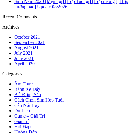
Sinh Năm 2020 [Mệnh gì] [Hợp Tuổi gì] [Hợp màu gì] [Hợp
hướng nào] Update 08/2026
Recent Comments
Archives
October 2021
September 2021
August 2021
July 2021
June 2021
April 2020
Categories
Ẩm Thực
Bánh Xe Đẩy
Bất Động Sản
Cách Chọn Sim Hợp Tuổi
Câu Nói Hay
Du Lịch
Game – Giải Trí
Giải Trí
Hỏi Đáp
Hướng Dẫn