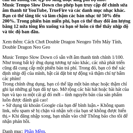
Music Tempo Slow Down cho phép bạn truy cập để chỉnh sửa
âm thanh từ YouTube, TrueFire và các danh mục nhạc khác.
Bạn có thể tăng tốc và làm chậm các bản nhạc từ 50% đến
200%. Trong phiên bản miễn phí, bạn có thể thay đổi âm lượng
bằng 12 nửa tông lên xuống và bạn sẽ luôn có thể thấy nhịp độ
và tốc độ ban đầu.
Xem thêm: Cách Chơi Double Dragon Neogeo Trên Máy Tính,
Double Dragon Neo Geo
Music Tempo Slow Down có sẵn với âm thanh tinh chỉnh 1/100.
Như trong bất kỳ ứng dụng tương tự nào khác, các nhà phát triển
cũng đã cung cấp một phiên bản trả phí. Trong đó, bạn có thể xác
định nhịp độ của mình, bật cài đặt bit tự động và thậm chí tự bấm
các phím!
Trong chính ứng dụng, bạn có thể lặp một bản nhạc hoặc thậm chí
ghi lại những gì bạn đã tự tạo. Mở rộng các bài hát hoặc bài hát của
bạn và tạo ra một cái gì đó mới – tính nguyên bản của sản phẩm
luôn được đánh giá cao!
» Sử dụng tài khoản Google của bạn để bình luận.» Không spam
link, nếu spam sẽ bị chặn và nhận xét của bạn sẽ không được hiển
thị.» Khi đăng nhập xong, bạn nhấn vào chữ Thông báo cho tôi để
nhận phản hồi.
Danh mục:
Phần Mềm
.