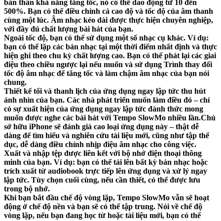
bản thân khả năng tăng tốc, nó có thể dao động từ 10 đến
500%. Bạn có thể điều chỉnh cả cao độ và tốc độ của âm thanh
cùng một lúc. Âm nhạc kéo dài được thực hiện chuyên nghiệp,
với đầy đủ chất lượng bài hát của bạn.
Ngoài tốc độ, bạn có thể sử dụng một số nhạc cụ khác. Ví dụ:
bạn có thể lặp các bản nhạc tại một thời điểm nhất định và thực
hiện ghi theo chu kỳ chất lượng cao. Bạn có thể phát lại các giai
điệu theo chiều ngược lại nếu muốn và sử dụng Trình thay đổi
tốc độ âm nhạc để tăng tốc và làm chậm âm nhạc của bạn nói
chung.
Thiết kế tối và thanh lịch của ứng dụng ngay lập tức thu hút
ánh nhìn của bạn. Các nhà phát triển muốn làm điều đó – chỉ
có sự xuất hiện của ứng dụng ngay lập tức đánh thức mong
muốn được nghe các bài hát với Tempo SlowMo nhiều lần.
Chủ
sở hữu iPhone sẽ đánh giá cao loại ứng dụng này – thật dễ
dàng để tìm hiểu và nghiên cứu tài liệu mới, cũng như tập thể
dục, dễ dàng điều chỉnh nhịp điệu âm nhạc cho công việc.
Xuất và nhập tệp được liên kết với bộ nhớ điện thoại thông
minh của bạn. Ví dụ: bạn có thể tải lên bất kỳ bản nhạc hoặc
trích xuất từ ​​audiobook trực tiếp lên ứng dụng và xử lý ngay
lập tức. Tùy chọn cuối cùng, nếu cần thiết, có thể được lưu
trong bộ nhớ.
Khi bạn bắt đầu chế độ vòng lặp, Tempo SlowMo vẫn sẽ hoạt
động ở chế độ nền và bạn sẽ có thể tập trung. Nói về chế độ
vòng lặp, nếu bạn đang học từ hoặc tài liệu mới, bạn có thể