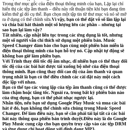
Trong thư mục gốc của điện thoại thông minh của bạn, Lặp lại chỉ
hiển thị các tệp âm thanh – điều này rất thuận tiện khi bạn đang tìm
kiếm thứ gì đó cụ thể. Bạn chọn một tập tin từ thư mục và nó sẽ mở
ra ở dạng có thể chỉnh sửa.
Vì vậy, bạn có thể đặt vô số lần lặp lại
và chia bài hát thành một số lượng lớn các phần – nhưng tại
sao bạn lại làm vậy?
Tất nhiên, cập nhật liên tục trong các ứng dụng là tốt, nhưng
một số người vẫn chỉ thích sử dụng một phiên bản. Music
Speed ​​Changer đảm bảo cho bạn cùng một phiên bản miễn là
điện thoại thông minh của bạn hỗ trợ nó. Cập nhật tự động sẽ
không bao giờ làm phiền bạn.
Với Trình thay đổi tốc độ âm nhạc, dĩ nhiên bạn có thể thay đổi
tốc độ của các bài hát được tải xuống bộ nhớ của điện thoại
thông minh. Bạn cũng thay đổi cao độ của âm thanh và quan
trọng nhất là bạn có thể điều chỉnh các cài đặt này một cách
độc lập với nhau.
Bạn có thể tạo các vùng lặp của tệp âm thanh cũng có thể được
làm chậm hoặc tăng tốc. Ngoài ra, trong bất kỳ phiên bản nào
của ứng dụng, bạn có thể phát nhạc ngược lại.
Nhân tiện, nếu bạn sử dụng Google Play Music và mua các bài
hát ở đó, bạn không thể chỉnh sửa chúng trong Music Speed ​​
Changer. Để làm điều này, bạn sẽ cần phải tải lại tất cả các bài
hát này thông qua phiên bản trình duyệt.
Điều này là do Google
Play Music cung cấp cho bạn quyền truy cập vào các tệp DRM
và ứng dụng chỉ hoạt động với định dạng MP3.