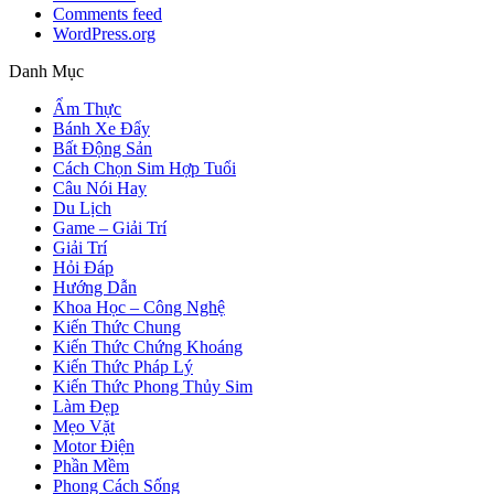
Comments feed
WordPress.org
Danh Mục
Ẩm Thực
Bánh Xe Đẩy
Bất Động Sản
Cách Chọn Sim Hợp Tuổi
Câu Nói Hay
Du Lịch
Game – Giải Trí
Giải Trí
Hỏi Đáp
Hướng Dẫn
Khoa Học – Công Nghệ
Kiến Thức Chung
Kiến Thức Chứng Khoáng
Kiến Thức Pháp Lý
Kiến Thức Phong Thủy Sim
Làm Đẹp
Mẹo Vặt
Motor Điện
Phần Mềm
Phong Cách Sống