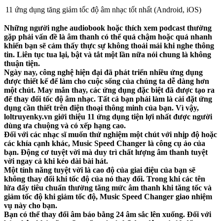
11 ứng dụng tăng giảm tốc độ âm nhạc tốt nhất (Android, iOS)
Những người nghe audiobook hoặc thích xem podcast thường
gặp phải vấn đề là âm thanh có thể quá chậm hoặc quá nhanh
khiến bạn sẽ cảm thấy thực sự không thoải mái khi nghe thông
tin. Liên tục tua lại, bật và tắt một lần nữa nói chung là không
thuận tiện.
Ngày nay, công nghệ hiện đại đã phát triển nhiều ứng dụng
được thiết kế để làm cho cuộc sống của chúng ta dễ dàng hơn
một chút. May mắn thay, các ứng dụng đặc biệt đã được tạo ra
để thay đổi tốc độ âm nhạc. Tất cả bạn phải làm là cài đặt ứng
dụng cần thiết trên điện thoại thông minh của bạn. Vì vậy,
loltruyenky.vn giới thiệu 11 ứng dụng tiện lợi nhất được người
dùng ưa chuộng và có xếp hạng cao.
Đối với các nhạc sĩ muốn thử nghiệm một chút với nhịp độ hoặc
các khía cạnh khác, Music Speed ​​Changer là công cụ ảo của
bạn. Động cơ tuyệt vời mà duy trì chất lượng âm thanh tuyệt
vời ngay cả khi kéo dài bài hát.
Một tính năng tuyệt vời là cao độ của giai điệu của bạn sẽ
không thay đổi khi tốc độ của nó thay đổi. Trong khi các tên
lửa đẩy tiêu chuẩn thường tăng mức âm thanh khi tăng tốc và
giảm tốc độ khi giảm tốc độ, Music Speed ​​Changer giao nhiệm
vụ này cho bạn.
Bạn có thể thay đổi âm báo bằng 24 âm sắc lên xuống. Đối với