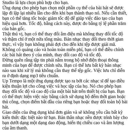
Studio là lựa chọn phù hợp cho bạn.
Ứng dụng cho phép bạn chọn một phần cụ thể của bài hát sẽ được
lặp đi lặp lại nhiều lần cho đến khi bạn thành thạo nó. Nếu cần thiết,
bạn có thể tăng tốc hoặc giảm tốc độ để giúp việc đào tạo của bạn
hiệu quả hơn. Tốc độ, bằng cách này, được đo bằng tỷ lệ phần trăm
của bản gốc.
Thật thú vị, bạn có thể thay đổi âm điệu mà không thay đổi tốc độ
và thậm chí ở một nửa tông màu. Bản nhạc thay đổi theo thời gian
thực, vì vậy bạn không phải đợi cho đến khi tệp được giải mã.
Không có quảng cáo và hoàn toàn miễn phí, bạn có thể điều chỉnh
các bài hát theo ý của mình, thay đổi cao độ và tốc độ.
Đừng quên rằng tập tin phải nằm trong bộ nhớ điện thoại thông
minh của bạn để được chỉnh sửa. Bạn có thể lưu bất kỳ bản nhạc
nào sau khi xử lý mà không cần thay thế tệp gốc. Việc lưu chỉ diễn
ra ở định dạng mp3 tiêu chuẩn.
Up Tempo là một ứng dụng được tạo ra bởi các nhạc sĩ để tạo điều
kiện thuận lợi cho công việc và học tập của họ. Nó cho phép bạn
thay đổi tốc độ và cao độ của một bài hát trên thiết bị của bạn. Bạn
có thể thực hiện việc này bằng cách sử dụng bộ đếm thời gian hoặc
thủ công, chọn điểm bắt đầu của riêng bạn hoặc thay đổi toàn bộ bài
hát.
Giao diện của ứng dụng khá đơn giản và sẽ không yêu cầu bất kỳ
kiến ​​thức đặc biệt nào từ bạn. Bản thân nhạc nền được trình bày cho
bạn dưới dạng một dạng dao động, hiển thị chiều cao và âm lượng
của âm thanh.