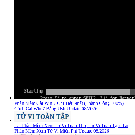
Phần Mềm Cài Win 7 Chi Tiết Nhất (Thành Công 100%),
Cách Cài Win 7 Bằng Usb Update 08/2026
Tải Phần Mềm Xem Tử Vi Toàn Thư, Tử Vi Toàn Tập: Tải
Phần Mềm Xem Tử Vi Miễn Phí Update 08/2026