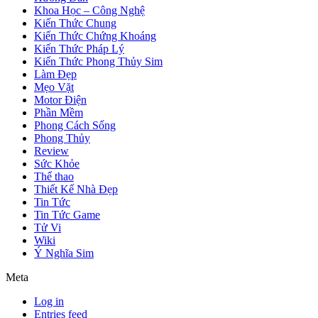
Khoa Học – Công Nghệ
Kiến Thức Chung
Kiến Thức Chứng Khoáng
Kiến Thức Pháp Lý
Kiến Thức Phong Thủy Sim
Làm Đẹp
Mẹo Vặt
Motor Điện
Phần Mềm
Phong Cách Sống
Phong Thủy
Review
Sức Khỏe
Thể thao
Thiết Kế Nhà Đẹp
Tin Tức
Tin Tức Game
Tử Vi
Wiki
Ý Nghĩa Sim
Meta
Log in
Entries feed