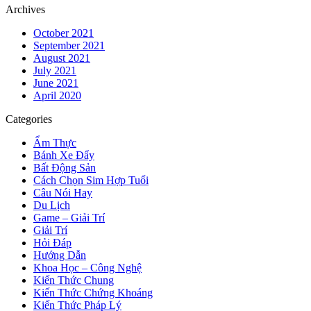
Archives
October 2021
September 2021
August 2021
July 2021
June 2021
April 2020
Categories
Ẩm Thực
Bánh Xe Đẩy
Bất Động Sản
Cách Chọn Sim Hợp Tuổi
Câu Nói Hay
Du Lịch
Game – Giải Trí
Giải Trí
Hỏi Đáp
Hướng Dẫn
Khoa Học – Công Nghệ
Kiến Thức Chung
Kiến Thức Chứng Khoáng
Kiến Thức Pháp Lý