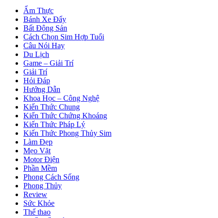
Ẩm Thực
Bánh Xe Đẩy
Bất Động Sản
Cách Chọn Sim Hợp Tuổi
Câu Nói Hay
Du Lịch
Game – Giải Trí
Giải Trí
Hỏi Đáp
Hướng Dẫn
Khoa Học – Công Nghệ
Kiến Thức Chung
Kiến Thức Chứng Khoáng
Kiến Thức Pháp Lý
Kiến Thức Phong Thủy Sim
Làm Đẹp
Mẹo Vặt
Motor Điện
Phần Mềm
Phong Cách Sống
Phong Thủy
Review
Sức Khỏe
Thể thao