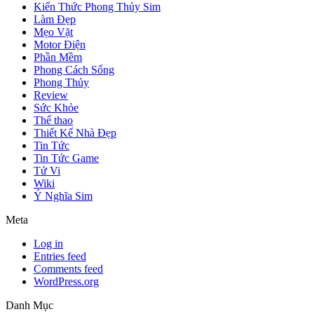
Kiến Thức Phong Thủy Sim
Làm Đẹp
Mẹo Vặt
Motor Điện
Phần Mềm
Phong Cách Sống
Phong Thủy
Review
Sức Khỏe
Thể thao
Thiết Kế Nhà Đẹp
Tin Tức
Tin Tức Game
Tử Vi
Wiki
Ý Nghĩa Sim
Meta
Log in
Entries feed
Comments feed
WordPress.org
Danh Mục