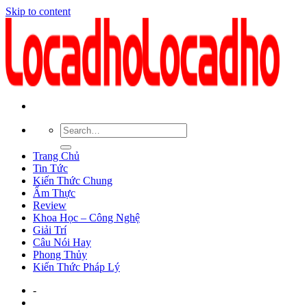
Skip to content
Trang Chủ
Tin Tức
Kiến Thức Chung
Ẩm Thực
Review
Khoa Học – Công Nghệ
Giải Trí
Câu Nói Hay
Phong Thủy
Kiến Thức Pháp Lý
-