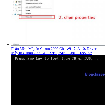
Phần Mềm Máy In Canon 2900 Cho Win 7, 8, 10, Driver
Máy In Canon 2900 Win 32Bit, 64Bit Update 08/2026