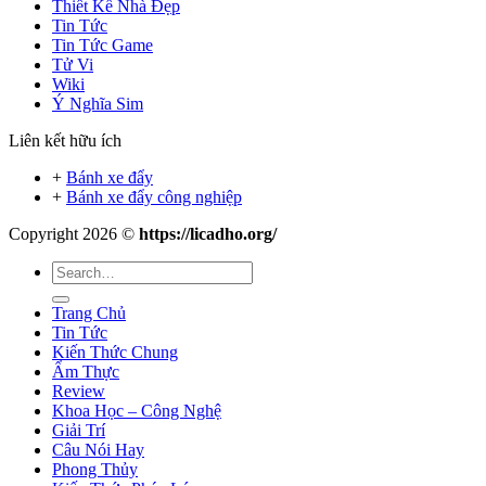
Thiết Kế Nhà Đẹp
Tin Tức
Tin Tức Game
Tử Vi
Wiki
Ý Nghĩa Sim
Liên kết hữu ích
+
Bánh xe đẩy
+
Bánh xe đẩy công nghiệp
Copyright 2026 ©
https://licadho.org/
Trang Chủ
Tin Tức
Kiến Thức Chung
Ẩm Thực
Review
Khoa Học – Công Nghệ
Giải Trí
Câu Nói Hay
Phong Thủy