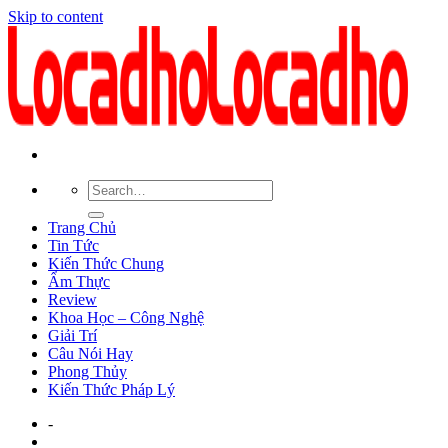
Skip to content
Trang Chủ
Tin Tức
Kiến Thức Chung
Ẩm Thực
Review
Khoa Học – Công Nghệ
Giải Trí
Câu Nói Hay
Phong Thủy
Kiến Thức Pháp Lý
-