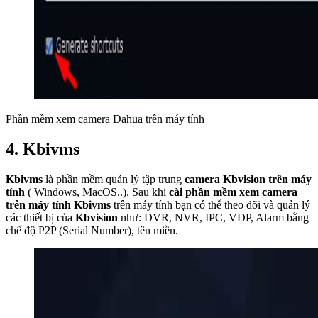
Phần mềm xem camera Dahua trên máy tính
4. Kbivms
Kbivms
là phần mềm quản lý tập trung
camera Kbvision trên máy
tính
( Windows, MacOS..). Sau khi
cài phần mềm xem camera
trên máy tính Kbivms
trên máy tính bạn có thể theo dõi và quản lý
các thiết bị của
Kbvision
như: DVR, NVR, IPC, VDP, Alarm bằng
chế độ P2P (Serial Number), tên miền.