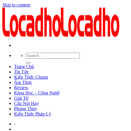
Skip to content
Trang Chủ
Tin Tức
Kiến Thức Chung
Ẩm Thực
Review
Khoa Học – Công Nghệ
Giải Trí
Câu Nói Hay
Phong Thủy
Kiến Thức Pháp Lý
-