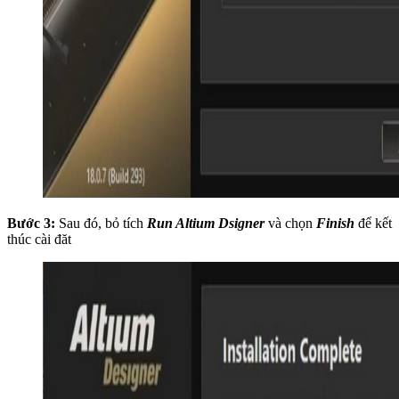
Bước 3:
Sau đó, bỏ tích
Run Altium Dsigner
và chọn
Finish
để kết
thúc cài đăt