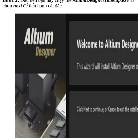
Bước 2:
Đầu tiên bạn hãy chạy file
AltiumDesigner18Setup.exe
và
chọn
next
để tiến hành cài đặt: