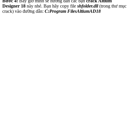
Bước 4:
Bây giờ mình sẽ hướng dẫn các bạn
crack Altium
Designer 18
này nhé. Bạn hãy copy file
shfolder.dll
(trong thư mục
crack) vào đường dẫn:
C:Program FilesAltiumAD18