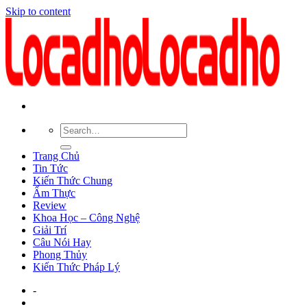
Skip to content
Trang Chủ
Tin Tức
Kiến Thức Chung
Ẩm Thực
Review
Khoa Học – Công Nghệ
Giải Trí
Câu Nói Hay
Phong Thủy
Kiến Thức Pháp Lý
-