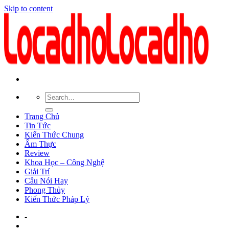
Skip to content
Trang Chủ
Tin Tức
Kiến Thức Chung
Ẩm Thực
Review
Khoa Học – Công Nghệ
Giải Trí
Câu Nói Hay
Phong Thủy
Kiến Thức Pháp Lý
-