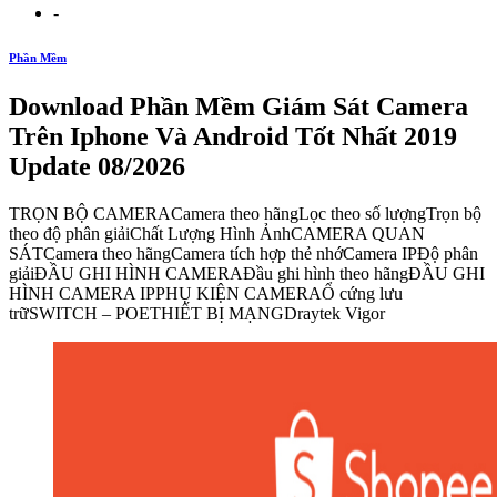
-
Phần Mềm
Download Phần Mềm Giám Sát Camera
Trên Iphone Và Android Tốt Nhất 2019
Update 08/2026
TRỌN BỘ CAMERACamera theo hãngLọc theo số lượngTrọn bộ
theo độ phân giảiChất Lượng Hình ẢnhCAMERA QUAN
SÁTCamera theo hãngCamera tích hợp thẻ nhớCamera IPĐộ phân
giảiĐẦU GHI HÌNH CAMERAĐầu ghi hình theo hãngĐẦU GHI
HÌNH CAMERA IPPHỤ KIỆN CAMERAỔ cứng lưu
trữSWITCH – POETHIẾT BỊ MẠNGDraytek Vigor