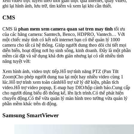
xem video trực tuyến theo thời gian thực qua internet, quay video,
ghi lại hình ảnh, lưu trữ, tìm kiếm và xem lại khi cần thiết.
CMS
CMS là
phan mem xem camera quan sat tren may tinh
tối ưu
của các hãng camera: Samtech, Benco, HDPRO, Vantech… Với
một chiếc máy tính có kết nối internet bạn có thể quản lý 1000
camera cho tất cả hệ thống. Giúp người dung theo dõi chi tiết mọi
diễn biến, hoạt động nơi họ sinh sống, kinh doanh. Đây là một phần
mềm cài đặt và sử dụng khá đơn giản nhưng lại có rất nhiều tính
năng tuyệt vời:
Xem hình ảnh, video trực tiếp.Hỗ trợ tính năng PTZ (Pan Tilt
Zoom)Cho phép người dung tua lại một hay nhiều video cùng 1
lúc.Hỗ trợ trình xem toàn cảnhHỗ trợ xử lý dữ kiện, phân tích
video.Hỗ trợ video popup, E-map hay DIO/hộp cảnh báo.Cung cấp
cho người dùng biểu đồ thống kế, lên lịch trình.Có thể phát hiện
chuyển động.Có thể vừa quản lý màn hình treo tường vừa quản lý
phần mềm khác trên di động.
Samsung SmartViewer