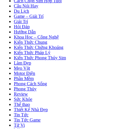
Cách Chọn Sim Hợp Tuổi
Câu Nói Hay
Du Lịch
Game – Giải Trí
Giải Trí
Hỏi Đáp
Hướng Dẫn
Khoa Học – Công Nghệ
Kiến Thức Chung
Kiến Thức Chứng Khoáng
Kiến Thức Pháp Lý
Kiến Thức Phong Thủy Sim
Làm Đẹp
Mẹo Vặt
Motor Điện
Phần Mềm
Phong Cách Sống
Phong Thủy
Review
Sức Khỏe
Thể thao
Thiết Kế Nhà Đẹp
Tin Tức
Tin Tức Game
Tử Vi