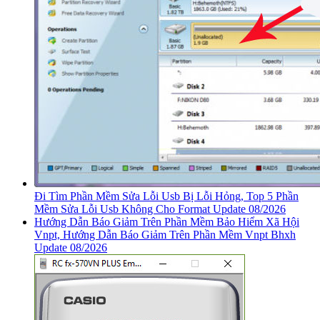
Đi Tìm Phần Mềm Sửa Lỗi Usb Bị Lỗi Hỏng, Top 5 Phần
Mềm Sửa Lỗi Usb Không Cho Format Update 08/2026
Hướng Dẫn Báo Giảm Trên Phần Mềm Bảo Hiểm Xã Hội
Vnpt, Hướng Dẫn Báo Giảm Trên Phần Mềm Vnpt Bhxh
Update 08/2026