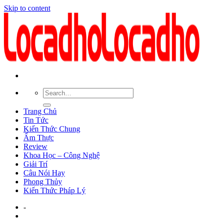
Skip to content
Trang Chủ
Tin Tức
Kiến Thức Chung
Ẩm Thực
Review
Khoa Học – Công Nghệ
Giải Trí
Câu Nói Hay
Phong Thủy
Kiến Thức Pháp Lý
-