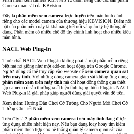
Phần mềm xem camera KBiVMS 12 dành riêng cho các sản phẩm
Camera quan sát của KBvision
Đây là
phần mềm xem camera trực tuyến
trên màn hình dành
riêng cho các model camera của thương hiệu KBVISION. Điểm nổi
bật của phần mềm này là khả năng kết nối và quản lý hệ thông dễ
dàng. Phần mềm có nhiều chế độ tùy chỉnh linh hoạt cho nhiều kiểu
màn hình.
NACL Web Plug-In
Thực chất NACL Web Plug-in không phải là một phần mềm riêng
biệt mà nó giống như một add-on hoạt động trên Google Chrome.
Người dùng có thể truy cập vào website để
xem camera quan sát
trên máy tính
. Với những dòng camera giám sát không ứng dụng
phần mềm xem trên máy tính
mà chỉ hoạt động thông qua thiết
lập camera có sẵn thường xuất hiện tình trạng thiếu Plug-in. NACL
Web Plug-in là giải pháp giúp người dùng giải quyết vấn đề trên.
Xem thêm: Hướng Dẫn Chơi Cờ Tướng Cho Người Mới Chơi Cờ
Tướng Chi Tiết Nhất
Trên đây là
7 phần mềm xem camera trên máy tính
đang được
ứng dụng nhiều nhất hiện nay. Nếu bạn đang loay hoay tìm kiếm
phầm mềm thích hợp cho hệ thống quản lý camera quan sát của