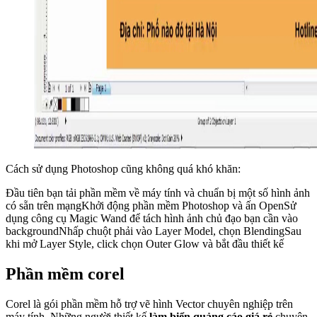
Cách sử dụng Photoshop cũng không quá khó khăn:
Đầu tiên bạn tải phần mềm về máy tính và chuẩn bị một số hình ảnh
có sẵn trên mạngKhởi động phần mềm Photoshop và ấn OpenSử
dụng công cụ Magic Wand để tách hình ảnh chủ đạo bạn cần vào
backgroundNhấp chuột phải vào Layer Model, chọn BlendingSau
khi mở Layer Style, click chọn Outer Glow và bắt đầu thiết kế
Phần mềm corel
Corel là gói phần mềm hỗ trợ vẽ hình Vector chuyên nghiệp trên
máy tính. Những người thiết kế
làm biển quảng cáo giá rẻ
chuyên