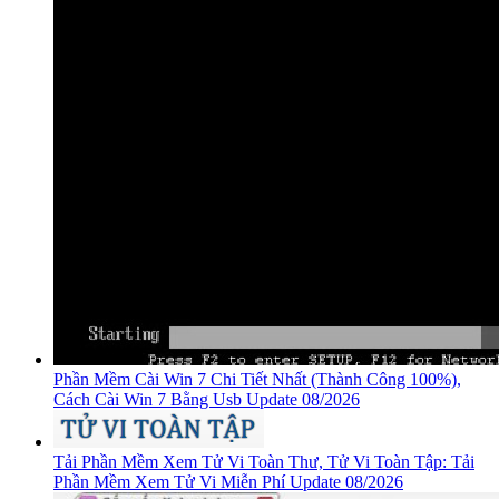
Phần Mềm Cài Win 7 Chi Tiết Nhất (Thành Công 100%),
Cách Cài Win 7 Bằng Usb Update 08/2026
Tải Phần Mềm Xem Tử Vi Toàn Thư, Tử Vi Toàn Tập: Tải
Phần Mềm Xem Tử Vi Miễn Phí Update 08/2026