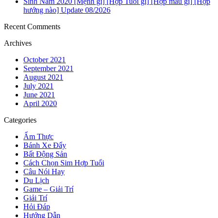
Sinh Năm 2020 [Mệnh gì] [Hợp Tuổi gì] [Hợp màu gì] [Hợp
hướng nào] Update 08/2026
Recent Comments
Archives
October 2021
September 2021
August 2021
July 2021
June 2021
April 2020
Categories
Ẩm Thực
Bánh Xe Đẩy
Bất Động Sản
Cách Chọn Sim Hợp Tuổi
Câu Nói Hay
Du Lịch
Game – Giải Trí
Giải Trí
Hỏi Đáp
Hướng Dẫn