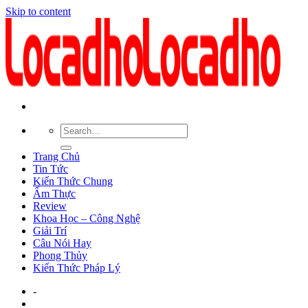
Skip to content
Trang Chủ
Tin Tức
Kiến Thức Chung
Ẩm Thực
Review
Khoa Học – Công Nghệ
Giải Trí
Câu Nói Hay
Phong Thủy
Kiến Thức Pháp Lý
-