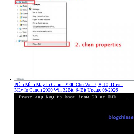
Phần Mềm Máy In Canon 2900 Cho Win 7, 8, 10, Driver
Máy In Canon 2900 Win 32Bit, 64Bit Update 08/2026