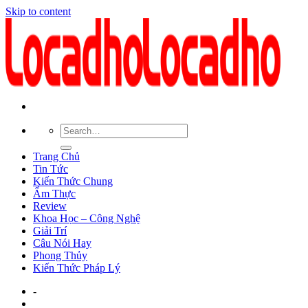
Skip to content
Trang Chủ
Tin Tức
Kiến Thức Chung
Ẩm Thực
Review
Khoa Học – Công Nghệ
Giải Trí
Câu Nói Hay
Phong Thủy
Kiến Thức Pháp Lý
-