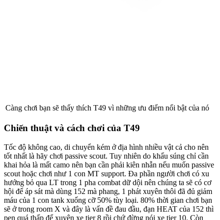
Càng chơi bạn sẽ thấy thích T49 vì những ưu điểm nổi bật của nó
Chiến thuật và cách chơi của T49
Tốc độ không cao, di chuyển kém ở địa hình nhiều vật cả cho nên
tốt nhất là hãy chơi passive scout. Tuy nhiên do khẩu súng chỉ cần
khai hỏa là mất camo nên bạn cần phải kiên nhẫn nếu muốn passive
scout hoặc chơi như 1 con MT support. Đa phần người chơi có xu
hướng bỏ qua LT trong 1 pha combat dữ dội nên chúng ta sẽ có cơ
hội để áp sát mà dùng 152 mà phang, 1 phát xuyên thôi đã đủ giảm
máu của 1 con tank xuống cỡ 50% tùy loại. 80% thời gian chơi bạn
sẽ ở trong room X và đây là vấn đề đau đầu, đạn HEAT của 152 thì
pen quá thấp để xuyên xe tier 8 rồi chứ đừng nói xe tier 10. Còn