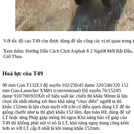
Với tốc độ cao T49 còn được dùng để tấn công các vị trí quan trong 
Xem thêm: Hướng Dẫn Cách Chơi Asphalt 8 2 Người Mới Bắt Đầu,
Giờ Thua
Hoả lực của T49
90 mm Gun T132E3 độ xuyên 102/250/45 dame 320/240/320 152
mm Gun-Launcher XM81 (conventional) Độ xuyên 76/152/85
dame 910/700/910Xét về hiệu suất tác chiến thì khẩu 90mm là lựa
chọn tốt nhất nhưng xét theo khả năng “chọc điên” người ta thì
khẩu 152mm là lựa chọn tuyệt vời (chỉ có điều quen dùng LT để tỉa
giống chaffe như ta thì ghét khẩu 152 lắm, đạn toàn HE dùng để xử
LT hoặc tăng Pháp giáp mỏng thì ngon.Khả năng bảo vệ giáp của
T49 thì không phải nói vì nó là LT, khả năng nguỵ trang cũng kém
hơn so với LT cấp 8 nhất là khi mang khẩu 152mm.