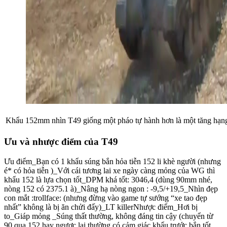
Khẩu 152mm nhìn T49 giống một pháo tự hành hơn là một tăng hạn
Ưu và nhược điểm của T49
Ưu điểm_Bạn có 1 khẩu súng bắn hỏa tiễn 152 li khè người (nhưng
é* có hỏa tiễn )_Với cái tương lai xe ngày càng mỏng của WG thì
khẩu 152 là lựa chọn tốt_DPM khá tốt: 3046,4 (dùng 90mm nhé,
nòng 152 có 2375.1 à)_Nâng hạ nòng ngon : -9,5/+19,5_Nhìn đẹp
con mắt :trollface: (nhưng đừng vào game tự sướng “xe tao đẹp
nhất” không là bị ăn chửi đấy)_LT killerNhược điểm_Hơi bị
to_Giáp mỏng _Súng thất thường, không đáng tin cậy (chuyển từ
90 qua 152 hay ngược lại thường có cảm giác khẩu trước bắn tốt