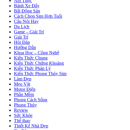
Ẩm Thực
Bánh Xe Đẩy
Bất Động Sản
Cách Chọn Sim Hợp Tuổi
Câu Nói Hay
Du Lịch
Game – Giải Trí
Giải Trí
Hỏi Đáp
Hướng Dẫn
Khoa Học – Công Nghệ
Kiến Thức Chung
Kiến Thức Chứng Khoáng
Kiến Thức Pháp Lý
Kiến Thức Phong Thủy Sim
Làm Đẹp
Mẹo Vặt
Motor Điện
Phần Mềm
Phong Cách Sống
Phong Thủy
Review
Sức Khỏe
Thể thao
Thiết Kế Nhà Đẹp