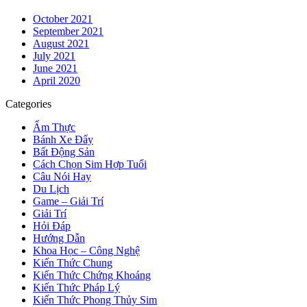
October 2021
September 2021
August 2021
July 2021
June 2021
April 2020
Categories
Ẩm Thực
Bánh Xe Đẩy
Bất Động Sản
Cách Chọn Sim Hợp Tuổi
Câu Nói Hay
Du Lịch
Game – Giải Trí
Giải Trí
Hỏi Đáp
Hướng Dẫn
Khoa Học – Công Nghệ
Kiến Thức Chung
Kiến Thức Chứng Khoáng
Kiến Thức Pháp Lý
Kiến Thức Phong Thủy Sim