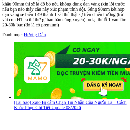
khẩu 90mm thì sẽ là đồ bỏ nếu không dùng đạn vàng (xin lỗi trước
nếu bạn nào thấy câu này xúc phạm trình độ). Súng 90mm kết hợp
đạn vàng sẽ biến T49 thành 1 sát thủ thật sự trên chiến trường (trừ
vài con HT ra thì thứ gì bạn bắn cũng xuyên) bù lại thì lỗ 1 ván tầm
20-30k bạc (đó là có premium)
Danh mục:
Hướng Dẫn
.
[Tại Sao] Zalo Bị cấm Chặn Tin Nhắn Của Người Lạ – Cách
Khắc Phục Chi Tiết Update 08/2026