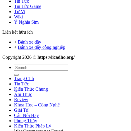
Tin Tức
Tin Tức Game
Tử Vi
Wiki
Ý Nghĩa Sim
Liên kết hữu ích
+
Bánh xe đẩy
+
Bánh xe đẩy công nghiệp
Copyright 2026 ©
https://licadho.org/
Trang Chủ
Tin Tức
Kiến Thức Chung
Ẩm Thực
Review
Khoa Học – Công Nghệ
Giải Trí
Câu Nói Hay
Phong Thủy
Kiến Thức Pháp Lý