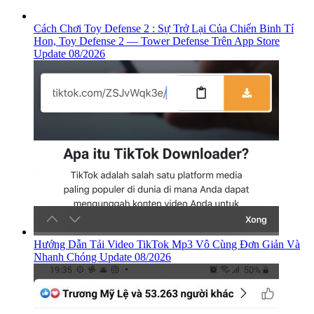
Cách Chơi Toy Defense 2 : Sự Trở Lại Của Chiến Binh Tí
Hon, ‎Toy Defense 2 — Tower Defense Trên App Store
Update 08/2026
Hướng Dẫn Tải Video TikTok Mp3 Vô Cùng Đơn Giản Và
Nhanh Chóng Update 08/2026