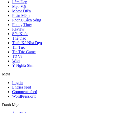
Làm Đẹp
Mẹo Vặt
Motor Điện
Phần Mềm
Phong Cách Sống
Phong Thủy
Review
Sức Khỏe
Thể thao
Thiết Kế Nhà Đẹp
Tin Tức
Tin Tức Game
Tử Vi
Wiki
Ý Nghĩa Sim
Meta
Log in
Entries feed
Comments feed
WordPress.org
Danh Mục