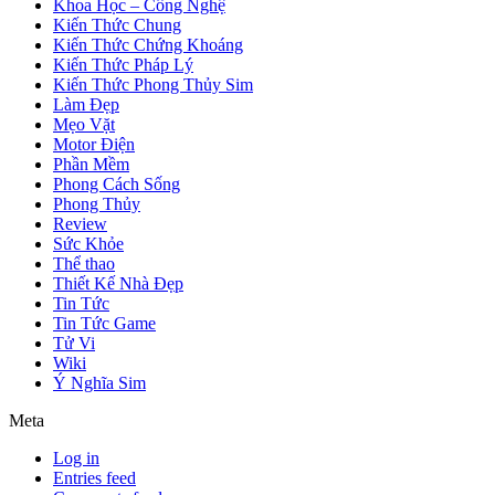
Khoa Học – Công Nghệ
Kiến Thức Chung
Kiến Thức Chứng Khoáng
Kiến Thức Pháp Lý
Kiến Thức Phong Thủy Sim
Làm Đẹp
Mẹo Vặt
Motor Điện
Phần Mềm
Phong Cách Sống
Phong Thủy
Review
Sức Khỏe
Thể thao
Thiết Kế Nhà Đẹp
Tin Tức
Tin Tức Game
Tử Vi
Wiki
Ý Nghĩa Sim
Meta
Log in
Entries feed