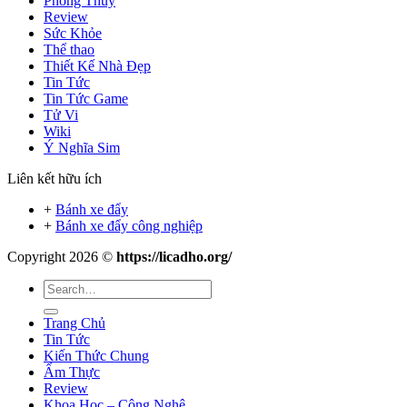
Phong Thủy
Review
Sức Khỏe
Thể thao
Thiết Kế Nhà Đẹp
Tin Tức
Tin Tức Game
Tử Vi
Wiki
Ý Nghĩa Sim
Liên kết hữu ích
+
Bánh xe đẩy
+
Bánh xe đẩy công nghiệp
Copyright 2026 ©
https://licadho.org/
Trang Chủ
Tin Tức
Kiến Thức Chung
Ẩm Thực
Review
Khoa Học – Công Nghệ