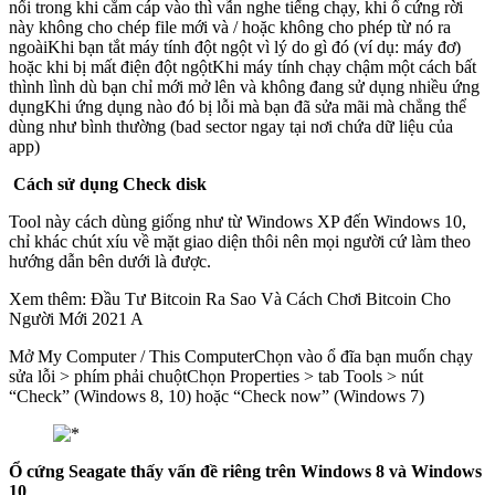
nối trong khi cắm cáp vào thì vẫn nghe tiếng chạy, khi ổ cứng rời
này không cho chép file mới và / hoặc không cho phép từ nó ra
ngoàiKhi bạn tắt máy tính đột ngột vì lý do gì đó (ví dụ: máy đơ)
hoặc khi bị mất điện đột ngộtKhi máy tính chạy chậm một cách bất
thình lình dù bạn chỉ mới mở lên và không đang sử dụng nhiều ứng
dụngKhi ứng dụng nào đó bị lỗi mà bạn đã sửa mãi mà chẳng thể
dùng như bình thường (bad sector ngay tại nơi chứa dữ liệu của
app)
Cách sử dụng Check disk
Tool này cách dùng giống như từ Windows XP đến Windows 10,
chỉ khác chút xíu về mặt giao diện thôi nên mọi người cứ làm theo
hướng dẫn bên dưới là được.
Xem thêm: Đầu Tư Bitcoin Ra Sao Và Cách Chơi Bitcoin Cho
Người Mới 2021 A
Mở My Computer / This ComputerChọn vào ổ đĩa bạn muốn chạy
sửa lỗi > phím phải chuộtChọn Properties > tab Tools > nút
“Check” (Windows 8, 10) hoặc “Check now” (Windows 7)
Ổ cứng Seagate thấy vấn đề riêng trên Windows 8 và Windows
10