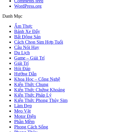
Comments feed
WordPress.org
Danh Mục
Ẩm Thực
Bánh Xe Đẩy
Bất Động Sản
Cách Chọn Sim Hợp Tuổi
Câu Nói Hay
Du Lịch
Game – Giải Trí
Giải Trí
Hỏi Đáp
Hướng Dẫn
Khoa Học – Công Nghệ
Kiến Thức Chung
Kiến Thức Chứng Khoáng
Kiến Thức Pháp Lý
Kiến Thức Phong Thủy Sim
Làm Đẹp
Mẹo Vặt
Motor Điện
Phần Mềm
Phong Cách Sống