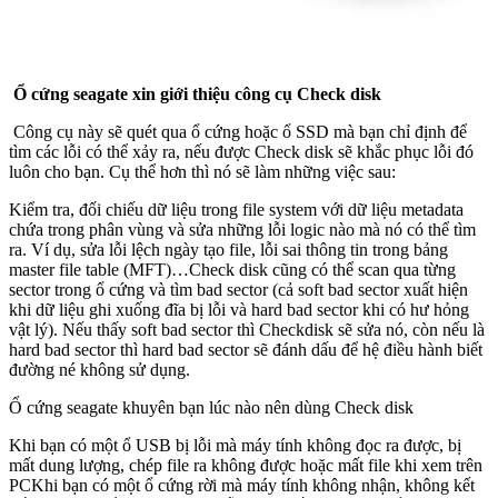
Ổ cứng seagate xin giới thiệu công cụ Check disk
Công cụ này sẽ quét qua ổ cứng hoặc ổ SSD mà bạn chỉ định để
tìm các lỗi có thể xảy ra, nếu được Check disk sẽ khắc phục lỗi đó
luôn cho bạn. Cụ thể hơn thì nó sẽ làm những việc sau:
Kiểm tra, đối chiếu dữ liệu trong file system với dữ liệu metadata
chứa trong phân vùng và sửa những lỗi logic nào mà nó có thể tìm
ra. Ví dụ, sửa lỗi lệch ngày tạo file, lỗi sai thông tin trong bảng
master file table (MFT)…Check disk cũng có thể scan qua từng
sector trong ổ cứng và tìm bad sector (cả soft bad sector xuất hiện
khi dữ liệu ghi xuống đĩa bị lỗi và hard bad sector khi có hư hỏng
vật lý). Nếu thấy soft bad sector thì Checkdisk sẽ sửa nó, còn nếu là
hard bad sector thì hard bad sector sẽ đánh dấu để hệ điều hành biết
đường né không sử dụng.
Ổ cứng seagate khuyên bạn lúc nào nên dùng Check disk
Khi bạn có một ổ USB bị lỗi mà máy tính không đọc ra được, bị
mất dung lượng, chép file ra không được hoặc mất file khi xem trên
PCKhi bạn có một ổ cứng rời mà máy tính không nhận, không kết