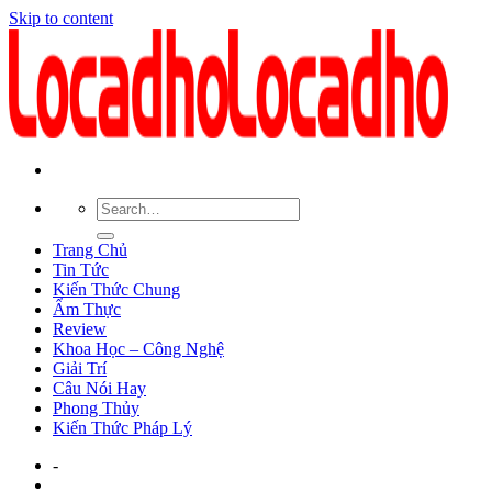
Skip to content
Trang Chủ
Tin Tức
Kiến Thức Chung
Ẩm Thực
Review
Khoa Học – Công Nghệ
Giải Trí
Câu Nói Hay
Phong Thủy
Kiến Thức Pháp Lý
-