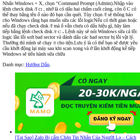
Nhấn Windows + X, chọn “Command Prompt (Admin).Nhập vào
lệnh check disk /f c
:
, nhớ là có dấu hai chấm cuối cùng, còn ổ C có
thể thay bằng tên ổ nào đó bạn cần quét. Tùy chọn /f sẽ thông báo
cho Windows rằng bạn muốn sửa các lỗi logicNếu có thời gian hoặc
nếu đã chạy check disk /f mà ổ vẫn chưa có dấu hiệu gì, hãy làm
tiếp bằng lệnh check disk /r c:
.
Lệnh này sẽ nói Windows sửa cả lỗi
logic lẫn lỗi soft bad sector và đánh dấu các bad sector bị lỗi vật lý.
Thường thì mình sẽ chạy /r cho tiện.Lưu ý là có thể bạn sẽ được yêu
cầu khởi động lại máy sau khi scan xong và ở lần khởi động kế tiếp
Windows sẽ tiến hành sửa chữa
Danh mục:
Hướng Dẫn
.
[Tại Sao] Zalo Bị cấm Chặn Tin Nhắn Của Người Lạ – Cách