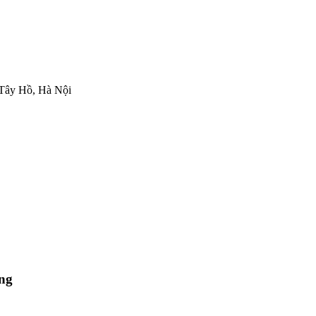
 Tây Hồ, Hà Nội
ợng