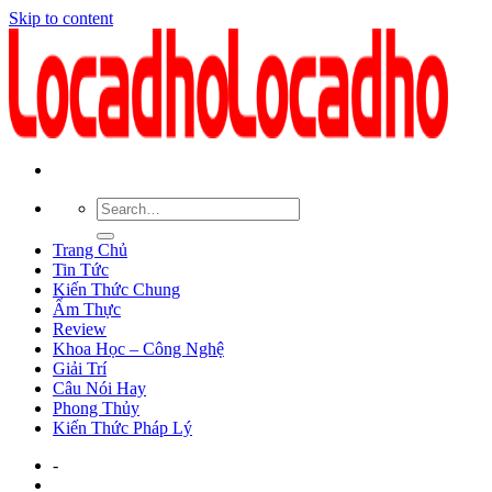
Skip to content
Trang Chủ
Tin Tức
Kiến Thức Chung
Ẩm Thực
Review
Khoa Học – Công Nghệ
Giải Trí
Câu Nói Hay
Phong Thủy
Kiến Thức Pháp Lý
-