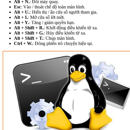
Alt + N.
: Đổi máy quay.
Esc
: Vào / thoát chế độ toàn màn hình.
Alt + U.
: Hiển thị / ẩn cửa sổ người tham gia.
Alt + I.
: Mở cửa sổ lời mời.
Alt + Y.
: Tăng / giảm quyền hạn.
Alt + Shift + R.
: Khởi động điều khiển từ xa.
Alt + Shift + G.
: Hủy điều khiển từ xa.
Alt + Shift + T.
: Chụp màn hình.
Ctrl + W.
: Đóng phiên trò chuyện hiện tại.