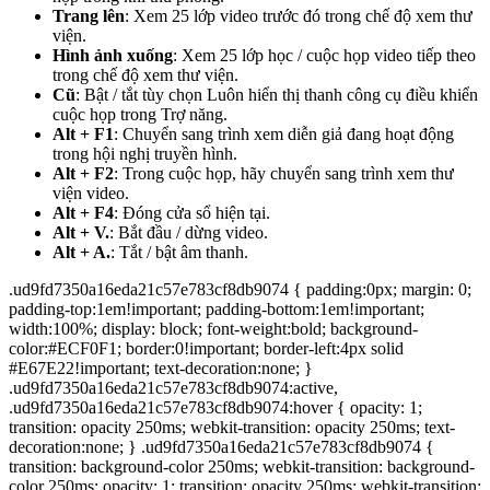
Trang lên
: Xem 25 lớp video trước đó trong chế độ xem thư
viện.
Hình ảnh xuống
: Xem 25 lớp học / cuộc họp video tiếp theo
trong chế độ xem thư viện.
Cũ
: Bật / tắt tùy chọn Luôn hiển thị thanh công cụ điều khiển
cuộc họp trong Trợ năng.
Alt + F1
: Chuyển sang trình xem diễn giả đang hoạt động
trong hội nghị truyền hình.
Alt + F2
: Trong cuộc họp, hãy chuyển sang trình xem thư
viện video.
Alt + F4
: Đóng cửa sổ hiện tại.
Alt + V.
: Bắt đầu / dừng video.
Alt + A.
: Tắt / bật âm thanh.
.ud9fd7350a16eda21c57e783cf8db9074 { padding:0px; margin: 0;
padding-top:1em!important; padding-bottom:1em!important;
width:100%; display: block; font-weight:bold; background-
color:#ECF0F1; border:0!important; border-left:4px solid
#E67E22!important; text-decoration:none; }
.ud9fd7350a16eda21c57e783cf8db9074:active,
.ud9fd7350a16eda21c57e783cf8db9074:hover { opacity: 1;
transition: opacity 250ms; webkit-transition: opacity 250ms; text-
decoration:none; } .ud9fd7350a16eda21c57e783cf8db9074 {
transition: background-color 250ms; webkit-transition: background-
color 250ms; opacity: 1; transition: opacity 250ms; webkit-transition: