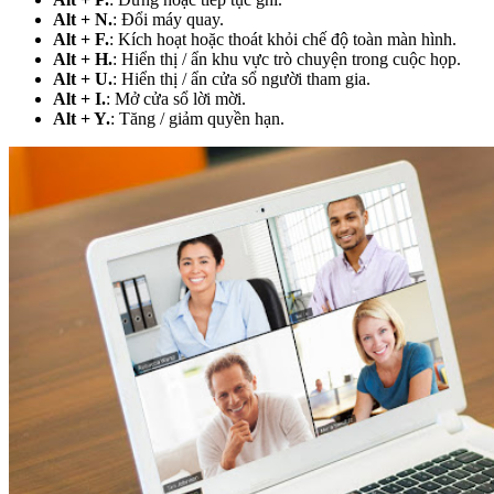
Alt + N.
: Đổi máy quay.
Alt + F.
: Kích hoạt hoặc thoát khỏi chế độ toàn màn hình.
Alt + H.
: Hiển thị / ẩn khu vực trò chuyện trong cuộc họp.
Alt + U.
: Hiển thị / ẩn cửa sổ người tham gia.
Alt + I.
: Mở cửa sổ lời mời.
Alt + Y.
: Tăng / giảm quyền hạn.