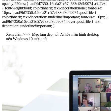
opacity 250ms; } .ud9fd7350a16eda21c57e783cf8db9074 .ctaText
{ font-weight:bold; color:inherit; text-decoration:none; font-size:
16px; } .ud9fd7350a16eda21c57e783cf8db9074 .postTitle {
color:inherit; text-decoration: underline!important; font-size: 16px; }
.ud9fd7350a16eda21c57e783cf8db9074:hover .postTitle { text-
decoration: underline!important; }
Xem thêm >>>
Mẹo làm đẹp, tối ưu hóa màn hình desktop
trên Windows 10 mới nhất