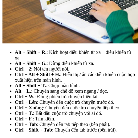
Alt + Shift + R.
: Kích hoạt điều khiển từ xa – điều khiển từ
xa.
Alt + Shift + G.
: Dừng điều khiển từ xa.
Ctrl + 2
: Nói tên người nói.
Ctrl + Alt + Shift + H.
: Hiển thị / ẩn các điều khiển cuộc họp
xuất hiện trên màn hình.
Alt + Shift + T.
: Chụp màn hình.
Alt + L.
: Chuyển sang chế độ xem ngang / dọc.
Ctrl + W.
: Đóng phiên trò chuyện hiện tại.
Ctrl + Lên
: Chuyển đến cuộc trò chuyện trước đó.
Ctrl + Xuống
: Chuyển đến cuộc trò chuyện tiếp theo.
Ctrl + T.
: Bắt đầu cuộc trò chuyện với ai đó.
Ctrl + F.
: Tìm kiếm.
Ctrl + Tab
: Chuyển đến tab tiếp theo (bên phải).
Ctrl + Shift + Tab
: Chuyển đến tab trước (bên trái).