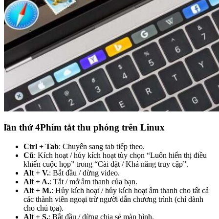
lần thứ 4
Phím tắt thu phóng trên Linux
Ctrl + Tab
: Chuyển sang tab tiếp theo.
Cũ
: Kích hoạt / hủy kích hoạt tùy chọn “Luôn hiển thị điều
khiển cuộc họp” trong “Cài đặt / Khả năng truy cập”.
Alt + V.
: Bắt đầu / dừng video.
Alt + A.
: Tắt / mở âm thanh của bạn.
Alt + M.
: Hủy kích hoạt / hủy kích hoạt âm thanh cho tất cả
các thành viên ngoại trừ người dẫn chương trình (chỉ dành
cho chủ tọa).
Alt + S.
: Bắt đầu / dừng chia sẻ màn hình.