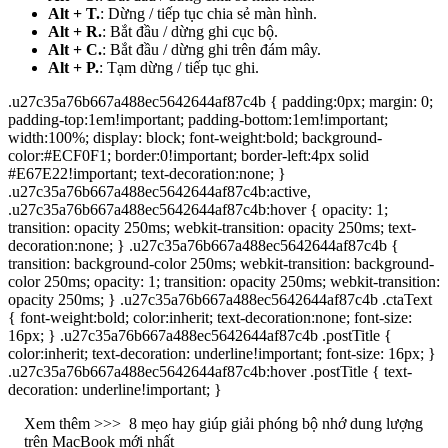
Alt + T.
: Dừng / tiếp tục chia sẻ màn hình.
Alt + R.
: Bắt đầu / dừng ghi cục bộ.
Alt + C.
: Bắt đầu / dừng ghi trên đám mây.
Alt + P.
: Tạm dừng / tiếp tục ghi.
.u27c35a76b667a488ec5642644af87c4b { padding:0px; margin: 0;
padding-top:1em!important; padding-bottom:1em!important;
width:100%; display: block; font-weight:bold; background-
color:#ECF0F1; border:0!important; border-left:4px solid
#E67E22!important; text-decoration:none; }
.u27c35a76b667a488ec5642644af87c4b:active,
.u27c35a76b667a488ec5642644af87c4b:hover { opacity: 1;
transition: opacity 250ms; webkit-transition: opacity 250ms; text-
decoration:none; } .u27c35a76b667a488ec5642644af87c4b {
transition: background-color 250ms; webkit-transition: background-
color 250ms; opacity: 1; transition: opacity 250ms; webkit-transition:
opacity 250ms; } .u27c35a76b667a488ec5642644af87c4b .ctaText
{ font-weight:bold; color:inherit; text-decoration:none; font-size:
16px; } .u27c35a76b667a488ec5642644af87c4b .postTitle {
color:inherit; text-decoration: underline!important; font-size: 16px; }
.u27c35a76b667a488ec5642644af87c4b:hover .postTitle { text-
decoration: underline!important; }
Xem thêm >>>
8 mẹo hay giúp giải phóng bộ nhớ dung lượng
trên MacBook mới nhất