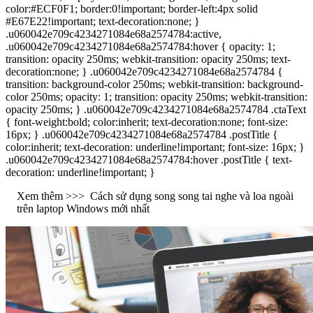
color:#ECF0F1; border:0!important; border-left:4px solid
#E67E22!important; text-decoration:none; }
.u060042e709c4234271084e68a2574784:active,
.u060042e709c4234271084e68a2574784:hover { opacity: 1;
transition: opacity 250ms; webkit-transition: opacity 250ms; text-
decoration:none; } .u060042e709c4234271084e68a2574784 {
transition: background-color 250ms; webkit-transition: background-
color 250ms; opacity: 1; transition: opacity 250ms; webkit-transition:
opacity 250ms; } .u060042e709c4234271084e68a2574784 .ctaText
{ font-weight:bold; color:inherit; text-decoration:none; font-size:
16px; } .u060042e709c4234271084e68a2574784 .postTitle {
color:inherit; text-decoration: underline!important; font-size: 16px; }
.u060042e709c4234271084e68a2574784:hover .postTitle { text-
decoration: underline!important; }
Xem thêm >>>
Cách sử dụng song song tai nghe và loa ngoài
trên laptop Windows mới nhất