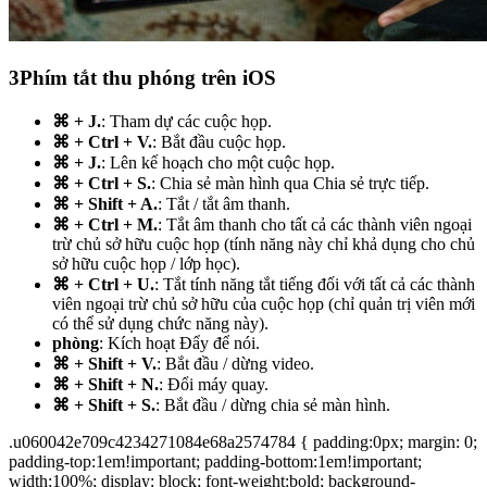
3
Phím tắt thu phóng trên iOS
⌘ + J.
: Tham dự các cuộc họp.
⌘ + Ctrl + V.
: Bắt đầu cuộc họp.
⌘ + J.
: Lên kế hoạch cho một cuộc họp.
⌘ + Ctrl + S.
: Chia sẻ màn hình qua Chia sẻ trực tiếp.
⌘ + Shift + A.
: Tắt / tắt âm thanh.
⌘ + Ctrl + M.
: Tắt âm thanh cho tất cả các thành viên ngoại
trừ chủ sở hữu cuộc họp (tính năng này chỉ khả dụng cho chủ
sở hữu cuộc họp / lớp học).
⌘ + Ctrl + U.
: Tắt tính năng tắt tiếng đối với tất cả các thành
viên ngoại trừ chủ sở hữu của cuộc họp (chỉ quản trị viên mới
có thể sử dụng chức năng này).
phòng
: Kích hoạt Đẩy để nói.
⌘ + Shift + V.
: Bắt đầu / dừng video.
⌘ + Shift + N.
: Đổi máy quay.
⌘ + Shift + S.
: Bắt đầu / dừng chia sẻ màn hình.
.u060042e709c4234271084e68a2574784 { padding:0px; margin: 0;
padding-top:1em!important; padding-bottom:1em!important;
width:100%; display: block; font-weight:bold; background-