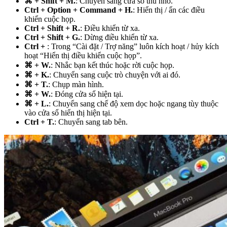
⌘ + Shift + M.
: Chuyển sang cửa sổ thu nhỏ.
Ctrl + Option + Command + H.
: Hiển thị / ẩn các điều
khiển cuộc họp.
Ctrl + Shift + R.
: Điều khiển từ xa.
Ctrl + Shift + G.
: Dừng điều khiển từ xa.
Ctrl +
: Trong “Cài đặt / Trợ năng” luôn kích hoạt / hủy kích
hoạt “Hiển thị điều khiển cuộc họp”.
⌘ + W.
: Nhắc bạn kết thúc hoặc rời cuộc họp.
⌘ + K.
: Chuyển sang cuộc trò chuyện với ai đó.
⌘ + T.
: Chụp màn hình.
⌘ + W.
: Đóng cửa sổ hiện tại.
⌘ + L.
: Chuyển sang chế độ xem dọc hoặc ngang tùy thuộc
vào cửa sổ hiển thị hiện tại.
Ctrl + T.
: Chuyển sang tab bên.