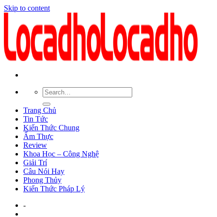
Skip to content
Trang Chủ
Tin Tức
Kiến Thức Chung
Ẩm Thực
Review
Khoa Học – Công Nghệ
Giải Trí
Câu Nói Hay
Phong Thủy
Kiến Thức Pháp Lý
-