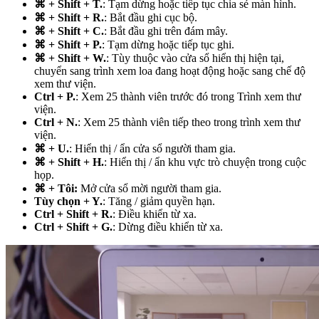
⌘ + Shift + T.
: Tạm dừng hoặc tiếp tục chia sẻ màn hình.
⌘ + Shift + R.
: Bắt đầu ghi cục bộ.
⌘ + Shift + C.
: Bắt đầu ghi trên đám mây.
⌘ + Shift + P.
: Tạm dừng hoặc tiếp tục ghi.
⌘ + Shift + W.
: Tùy thuộc vào cửa sổ hiển thị hiện tại,
chuyển sang trình xem loa đang hoạt động hoặc sang chế độ
xem thư viện.
Ctrl + P.
: Xem 25 thành viên trước đó trong Trình xem thư
viện.
Ctrl + N.
: Xem 25 thành viên tiếp theo trong trình xem thư
viện.
⌘ + U.
: Hiển thị / ẩn cửa sổ người tham gia.
⌘ + Shift + H.
: Hiển thị / ẩn khu vực trò chuyện trong cuộc
họp.
⌘ + Tôi:
Mở cửa sổ mời người tham gia.
Tùy chọn + Y.
: Tăng / giảm quyền hạn.
Ctrl + Shift + R.
: Điều khiển từ xa.
Ctrl + Shift + G.
: Dừng điều khiển từ xa.